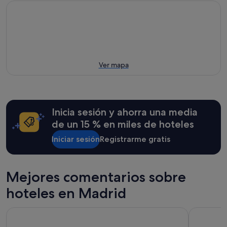
Ver mapa
Inicia sesión y ahorra una media
de un 15 % en miles de hoteles
Iniciar sesión
Registrarme gratis
Mejores comentarios sobre
hoteles en Madrid
Pestana CR7 Gran Vía Madrid
Hard Rock