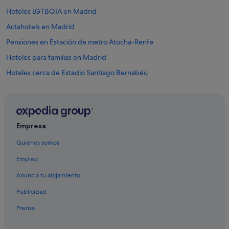
Hoteles LGTBQIA en Madrid
Actahotels en Madrid
Pensiones en Estación de metro Atocha-Renfe
Hoteles para familias en Madrid
Hoteles cerca de Estadio Santiago Bernabéu
Hospes hoteles en Madrid
Hoteles de 3 estrellas en Barrio de las Letras
Steigenberger hoteles en Madrid
Empresa
Hoteles que aceptan mascotas en Madrid
Quiénes somos
Wyndham Hotels en Madrid
Empleo
Hotusa hoteles en Distrito Centro de Madrid
Anuncia tu alojamiento
Celuisma Hoteles en Madrid
Publicidad
Hyatt Hotels en Distrito Centro de Madrid
Prensa
Hoteles históricos en Madrid
Paradores hoteles en Madrid