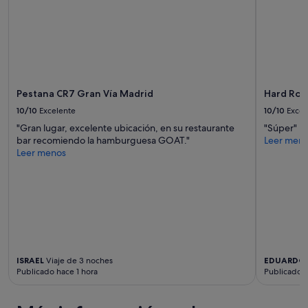
Pestana CR7 Gran Vía Madrid
Hard Roc
10/10
Excelente
10/10
Excel
"Gran lugar, excelente ubicación, en su restaurante
"Súper"
bar recomiendo la hamburguesa GOAT."
Leer men
Leer menos
ISRAEL
Viaje de 3 noches
EDUARDO
Publicado hace 1 hora
Publicado h