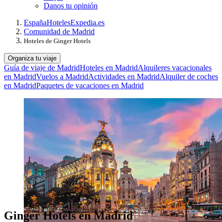
Danos tu opinión
España
Hoteles
Expedia.es
Comunidad de Madrid
Hoteles de Ginger Hotels
Organiza tu viaje
Guía de viaje de Madrid
Hoteles en Madrid
Alquileres vacacionales
en Madrid
Vuelos a Madrid
Actividades en Madrid
Alquiler de coches
en Madrid
Paquetes de vacaciones en Madrid
Ginger Hotels en Madrid