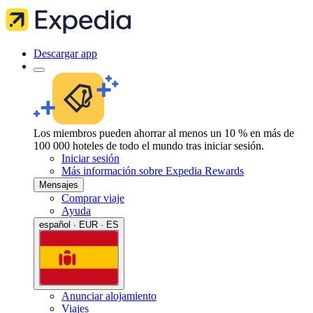
Descargar app
Los miembros pueden ahorrar al menos un 10 % en más de
100 000 hoteles de todo el mundo tras iniciar sesión.
Iniciar sesión
Más información sobre Expedia Rewards
Mensajes
Comprar viaje
Ayuda
español · EUR · ES
Anunciar alojamiento
Viajes