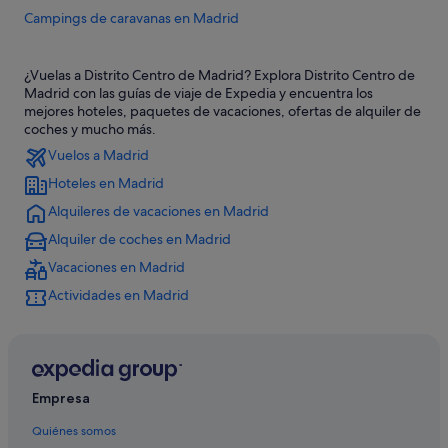
Campings de caravanas en Madrid
Hoteles LGTBQIA en Madrid
¿Vuelas a Distrito Centro de Madrid? Explora Distrito Centro de
Apartoteles en Madrid
Madrid con las guías de viaje de Expedia y encuentra los
Albergues en Madrid
mejores hoteles, paquetes de vacaciones, ofertas de alquiler de
coches y mucho más.
Comunidad de Madrid hoteles
Vuelos a Madrid
Hoteles con piscina en Madrid
Hoteles en Madrid
Pensiones en Madrid
Alquileres de vacaciones en Madrid
Madrid hoteles
Alquiler de coches en Madrid
Hoteles románticos en Madrid
Vacaciones en Madrid
Catalonia hoteles en Madrid
Actividades en Madrid
Barcelo hoteles en Madrid
Residences en Madrid
Hoteles románticos en Distrito Centro de Madrid
Empresa
Casas barco en Comunidad de Madrid
Quiénes somos
Hoteles con conserje en Madrid