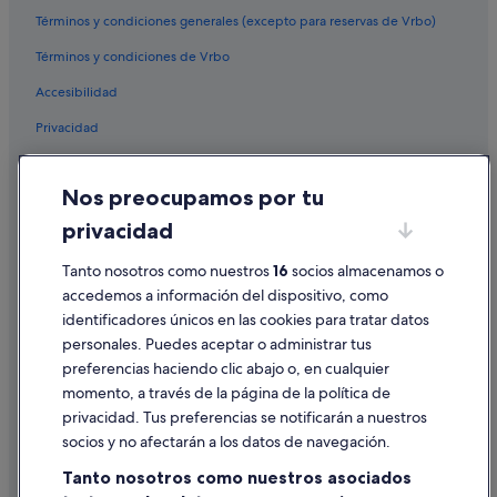
Términos y condiciones generales (excepto para reservas de Vrbo)
Hoteles con todo incluido en Distrito Centro de Madrid
Hoteles cerca de Estadio Santiago Bernabéu
Términos y condiciones de Vrbo
Room Mate Hotels en Distrito Centro de Madrid
Accesibilidad
Hoteles cerca de Teatro Lope de Vega
Privacidad
Hoteles que aceptan mascotas en Madrid
Cookies
Apartoteles en Comunidad de Madrid
Nos preocupamos por tu
Condiciones de uso
Hoteles baratos en Madrid
privacidad
Información legal/contacto
Tanto nosotros como nuestros
16
socios almacenamos o
Pautas sobre el contenido y cómo denunciar contenido
accedemos a información del dispositivo, como
identificadores únicos en las cookies para tratar datos
Ayuda
personales. Puedes aceptar o administrar tus
Ayuda
preferencias haciendo clic abajo o, en cualquier
momento, a través de la página de la política de
Cancelar un vuelo
privacidad. Tus preferencias se notificarán a nuestros
Cancelar una reserva de hotel o de un alquiler vacacional
socios y no afectarán a los datos de navegación.
Plazos de reembolso
Tanto nosotros como nuestros asociados