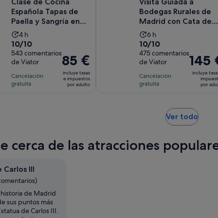
Clase de Cocina
Visita Guiada a
Española Tapas de
Bodegas Rurales de
Paella y Sangria en
Madrid con Cata de
Madrid
Vinos
La
La
4 h
6 h
10.0
10.0
10/10
10/10
duración
duración
sobre
543 comentarios
sobre
475 comentarios
de
de
El
85 €
El
145 
de Viator
de Viator
10
10
la
la
precio
precio
con
con
incluye tasas
incluye tasa
actividad
actividad
Cancelación
Cancelación
es
es
e impuestos
impues
543
475
gratuita
gratuita
es
es
por adulto
por adu
de
de
comentarios
comentarios
de
de
85 €
145 €
4 horas
6 horas
por
por
Se
Ver todo
adulto
adulto
abre
en
e cerca de las atracciones populare
una
pest
nuev
 Carlos III
comentarios)
 historia de Madrid
e sus puntos más
statua de Carlos III.