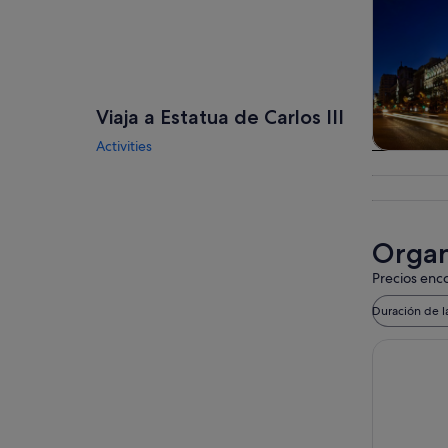
Viaja a Estatua de Carlos III
Activities
Visitas gu
excursio
un d
Organi
Precios enco
Duración de l