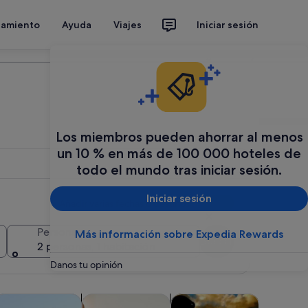
jamiento
Ayuda
Viajes
Iniciar sesión
Organiza tu viaje
Los miembros pueden ahorrar al menos
un 10 % en más de 100 000 hoteles de
todo el mundo tras iniciar sesión.
Iniciar sesión
Añadir varias fechas o destinos
Personas
Más información sobre Expedia Rewards
Buscar
2 personas, 1 habitación
Danos tu opinión
bre en una pestaña nueva
Se abre en una pestaña nueva
Se abre en una pestaña nueva
Se abre en una pestaña nueva
Se a
 vida nocturna
tracciones
Clases y talleres
Aventuras y al aire libre
Espectácu