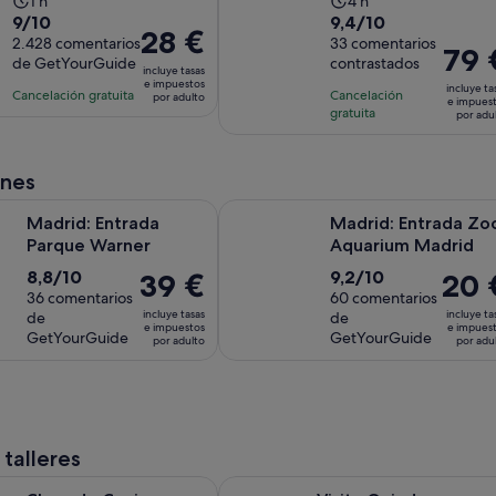
La
La
1 h
4 h
9.0
9.4
9/10
9,4/10
duración
duración
El
28 €
sobre
2.428 comentarios
sobre
33 comentarios
de
de
El
79 
precio
de GetYourGuide
contrastados
10
10
la
la
incluye tasas
precio
es
e impuestos
con
con
incluye ta
actividad
actividad
Cancelación gratuita
Cancelación
es
por adulto
de
e impues
2428
33
gratuita
es
es
por adu
de
28 €
comentarios
comentarios
de
de
79 €
por
1 hora
4 horas
por
adulto
ones
adulto
Se abre en una pestaña nueva
ntrada Parque Warner
Madrid: Entrada Zoo Aquarium Ma
Madrid: Entrada
Madrid: Entrada Zo
Parque Warner
Aquarium Madrid
8.8
9.2
8,8/10
9,2/10
El
39 €
El
20 
sobre
36 comentarios
sobre
60 comentarios
precio
precio
incluye tasas
incluye ta
de
de
10
10
es
es
e impuestos
e impues
GetYourGuide
GetYourGuide
por adulto
por adu
con
con
de
de
36
60
39 €
20 €
comentarios
comentarios
por
por
adulto
adulto
 talleres
Se abre en
ocina Española Tapas de Paella y Sangria en Madrid
Visita Guiada a Bodegas Rurales d