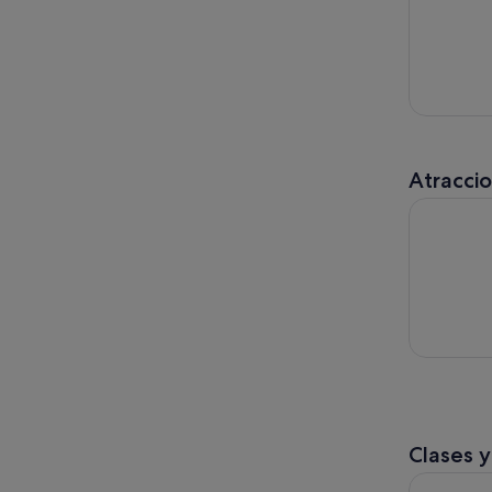
Atracci
Madrid: E
Clases y
Clase de C