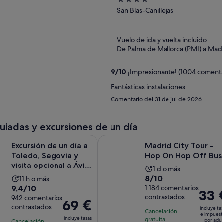
4
out
San Blas-Canillejas
of
5
Vuelo de ida y vuelta incluido
De Palma de Mallorca (PMI) a Mad
9
/
10
¡Impresionante! (1004 comenta
Fantásticas instalaciones.
Comentario del 31 de jul de 2026
guiadas y excursiones de un día
e un día a Toledo, Segovia y visita opcional a Ávila - 3 ciudade
Madrid City Tour - Hop On Hop O
Excursión de un día a
Madrid City Tour -
Toledo, Segovia y
Hop On Hop Off Bus
visita opcional a Ávila
La
1 d o más
- 3 ciudade...
8.0
8/10
La
11 h o más
duración
9.4
9,4/10
sobre
1.184 comentarios
duración
de
El
33 
contrastados
sobre
942 comentarios
10
de
la
El
69 €
precio
contrastados
10
con
incluye ta
la
actividad
precio
Cancelación
es
e impues
con
incluye tasas
1184
gratuita
actividad
es
por adu
Cancelación