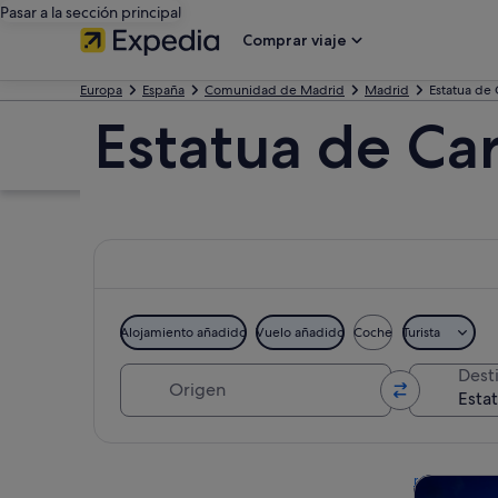
Pasar a la sección principal
Comprar viaje
Europa
España
Comunidad de Madrid
Madrid
Estatua de C
Estatua de Carl
Alojamiento añadido
Vuelo añadido
Coche
Turista
Origen
Dest
Ver mapa
Visitas gu