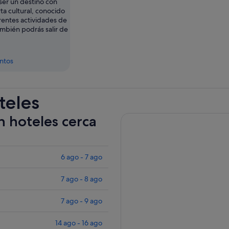
er un destino con
rta cultural, conocido
rentes actividades de
ambién podrás salir de
entos
teles
n hoteles cerca
6 ago - 7 ago
7 ago - 8 ago
7 ago - 9 ago
14 ago - 16 ago