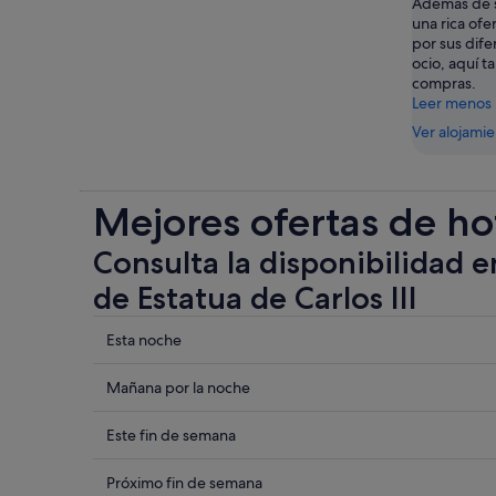
Además de s
una rica ofe
por sus dife
ocio, aquí t
compras.
Leer menos
Ver alojami
Mejores ofertas de ho
Consulta la disponibilidad e
de Estatua de Carlos III
Comprueba
Esta noche
los
precios
Comprueba
Mañana por la noche
cerca
los
de
precios
Comprueba
Este fin de semana
Estatua
cerca
los
de
de
precios
Comprueba
Próximo fin de semana