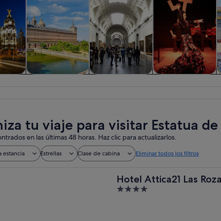
iadas y
Historia y cultura
Visitas privadas y
Comidas,
A
nes de
personalizadas
bebidas y vida
ía
nocturna
za tu viaje para visitar Estatua de 
ntrados en las últimas 48 horas. Haz clic para actualizarlos.
a estancia
Estrellas
Clase de cabina
Eliminar todos los filtros
Hotel Attica21 Las Roz
4
out
of
5