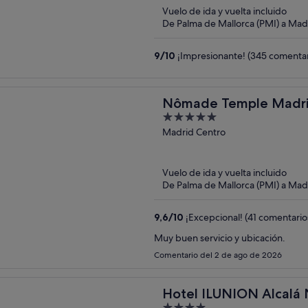
Vuelo de ida y vuelta incluido
De Palma de Mallorca (PMI) a Mad
9
/
10
¡Impresionante! (345 comentar
Nômade Temple Madr
5
out
Madrid Centro
of
5
Vuelo de ida y vuelta incluido
De Palma de Mallorca (PMI) a Mad
9,6
/
10
¡Excepcional! (41 comentario
Muy buen servicio y ubicación.
Comentario del 2 de ago de 2026
Hotel ILUNION Alcalá 