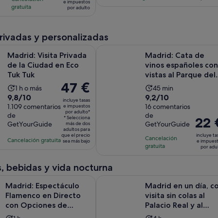
es
de
e impuestos
942
gratuita
comentarios
es
por adulto
de
de
33 €
comentarios
de
1 día
69 €
por
11 horas
por
adulto
privadas y personalizadas
adulto
Se abre en una pestañ
sita Privada de la Ciudad en Eco Tuk Tuk
Madrid: Cata de vinos españoles co
Madrid: Visita Privada
Madrid: Cata de
de la Ciudad en Eco
vinos españoles con
Tuk Tuk
vistas al Parque del
El
47 €
Oeste
La
La
1 h o más
45 min
precio
9.8
9.2
9,8/10
9,2/10
duración
duración
incluye tasas
es
sobre
1.109 comentarios
sobre
16 comentarios
e impuestos
de
de
por adulto*
de
de
de
10
10
la
la
* Selecciona
El
22 
GetYourGuide
GetYourGuide
47 €
más de dos
con
con
actividad
actividad
precio
adultos para
por
que el precio
incluye ta
1109
16
es
Cancelación
es
es
Cancelación gratuita
sea más bajo
e impues
adulto*
gratuita
comentarios
comentarios
por adu
de
de
de
1 hora
45 minutos
22 €
, bebidas y vida nocturna
por
spectáculo Flamenco en Directo con Opciones de Comida y B
Madrid en un día, con visita sin co
adulto
Madrid: Espectáculo
Madrid en un día, c
Flamenco en Directo
visita sin colas al
con Opciones de
Palacio Real y al
Comida y Bebida
Museo del Prado