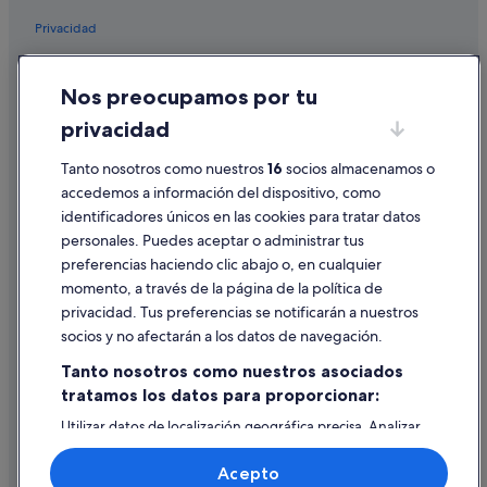
Privacidad
Las Rozas de Madrid hoteles
Móstoles hoteles
Cookies
Nos preocupamos por tu
Campings de caravanas en Torrejón de Ardoz
Condiciones de uso
privacidad
Alcalá de Henares hoteles
Información legal/contacto
Moteles en San Sebastián de los Reyes
Pautas sobre el contenido y cómo denunciar contenido
Tanto nosotros como nuestros
16
socios almacenamos o
accedemos a información del dispositivo, como
Hoteles de esquí en Navacerrada
identificadores únicos en las cookies para tratar datos
Ayuda
Hoteles para familias en Madrid
personales. Puedes aceptar o administrar tus
Ayuda
Pensiones en Coslada
preferencias haciendo clic abajo o, en cualquier
momento, a través de la página de la política de
Cabañas en Getafe
Cancelar un vuelo
privacidad. Tus preferencias se notificarán a nuestros
Hoteles con piscina en Madrid
Cancelar una reserva de hotel o de un alquiler vacacional
socios y no afectarán a los datos de navegación.
Madrid hoteles
Plazos de reembolso
Tanto nosotros como nuestros asociados
Pensiones en Villanueva de la Cañada
tratamos los datos para proporcionar:
Utilizar un cupón de Expedia
Campings de caravanas en Alcalá de Henares
Utilizar datos de localización geográfica precisa. Analizar
Documentos para viajes internacionales
activamente las características del dispositivo para su
Hotusa hoteles en Madrid
identificación. Almacenar la información en un dispositivo
Acepto
y/o acceder a ella. Publicidad y contenido personalizados,