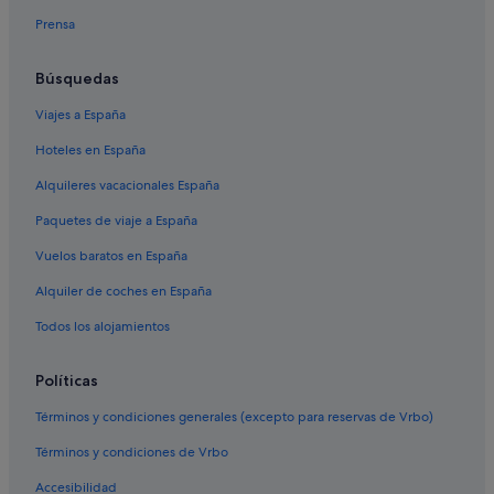
Prensa
Pensiones en Parla
Pensiones en Morata de Tajuña
Búsquedas
Coslada hoteles
Viajes a España
Pensiones en Arganda del Rey
Hoteles en España
Pensiones en Alcalá de Henares
Alquileres vacacionales España
Pensiones en Torrejón de Ardoz
Paquetes de viaje a España
Pensiones en Getafe
Vuelos baratos en España
Nh Hotels en Las Rozas de Madrid
Alquiler de coches en España
Pensiones en Aranjuez
Moteles en Madrid
Todos los alojamientos
Alcobendas hoteles
Políticas
Pensiones en Alcorcón
Términos y condiciones generales (excepto para reservas de Vrbo)
Aldea del Fresno hoteles
Términos y condiciones de Vrbo
Patones de Arriba hoteles
Accesibilidad
Nh Hotels en Alcalá de Henares