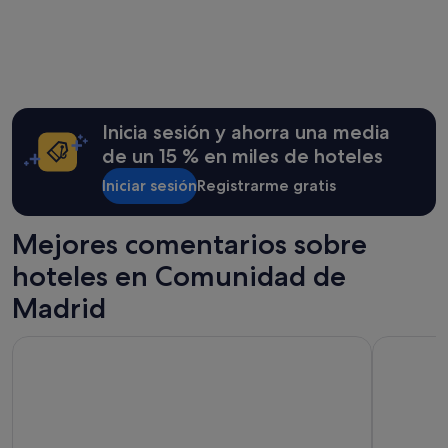
Madrid
Aranjue
Inicia sesión y ahorra una media
de un 15 % en miles de hoteles
Iniciar sesión
Registrarme gratis
Mejores comentarios sobre
hoteles en Comunidad de
Madrid
Hotel Emperador
Hotel Riu 