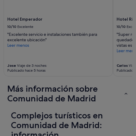
Hotel Emperador
Hotel Riu
10/10
Excelente
10/10
Excel
"Excelente servicio e instalaciones también para
"Super re
excelente ubicación"
quedado e
Leer menos
vistas esp
Leer men
Jose
Viaje de 3 noches
Carlos
Viaj
Publicado hace 5 horas
Publicado h
Más información sobre
Comunidad de Madrid
Complejos turísticos en
Comunidad de Madrid:
información