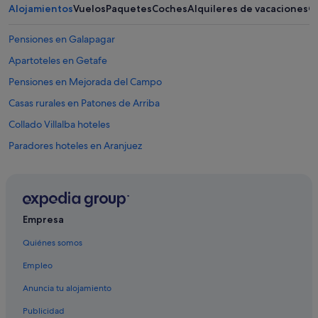
Alojamientos
Vuelos
Paquetes
Coches
Alquileres de vacaciones
O
Pensiones en Galapagar
Apartoteles en Getafe
Pensiones en Mejorada del Campo
Casas rurales en Patones de Arriba
Collado Villalba hoteles
Paradores hoteles en Aranjuez
Villanueva de la Cañada hoteles
Pensiones en Las Rozas de Madrid
Hoteles que aceptan mascotas en Madrid
Empresa
Hoteles con spa en Madrid
Quiénes somos
Pensiones en Collado Villalba
Empleo
Hoteles de 5 estrellas en Madrid
Anuncia tu alojamiento
Pensiones en Rivas-Vaciamadrid
Publicidad
Hoteles románticos en Madrid