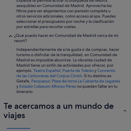
Expedia te permite acotar tu búsqueda de resorts
asequibles en Comunidad de Madrid. Aprovecha los
filtros para ver alojamientos con pensión completa u
otros servicios adicionales, como acceso al spa. Puedes
seleccionar el presupuesto por noche y la clasificación
por estrellas para recortar costes.
¿Qué puedo hacer en Comunidad de Madrid cerca de mi
resort?
Independientemente de si te gusta ir de compras, hacer
turismo o disfrutar de la tranquilidad, en Comunidad de
Madrid es imposible aburrirse. La vibrante ciudad de
Madrid tiene un sinfín de actividades por ofrecer, por
ejemplo,
Teatro Español
,
Puerta de Toledo
y
Convento
de las Carboneras del Corpus Christi
. Si tu destino es
Getafe,
Parquesur
,
Plaza de toros La Cubierta de Leganés
y
Estadio Coliseum Alfonso Pérez
no pueden faltar en tu
itinerario.
Te acercamos a un mundo de
viajes