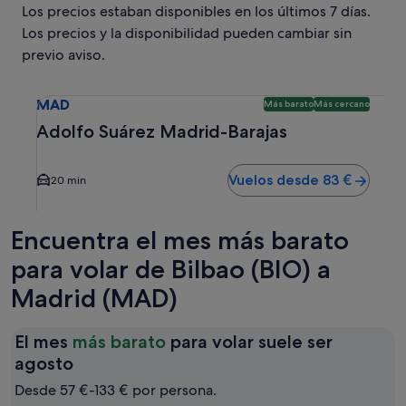
Los precios estaban disponibles en los últimos 7 días.
Los precios y la disponibilidad pueden cambiar sin
previo aviso.
Selecciona un vuelo a Adolfo Suárez Madrid-Barajas MAD. 
MAD
Más barato
Más cercano
Adolfo Suárez Madrid-Barajas
Vuelos desde 83 €
20 min
Encuentra el mes más barato
para volar de Bilbao (BIO) a
Madrid (MAD)
El mes
más barato
para volar suele ser
El
agosto
mes
Desde 57 €-133 € por persona.