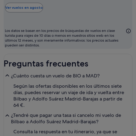
más
barato
Ver vuelos en agosto
para
volar
suele
Los datos se basan en los precios de búsquedas de vuelos en clase
ser
turista para viajes de 10 días o menos en nuestros sitios web en los
últimos 12 meses, y son meramente informativos: los precios actuales
agosto
pueden ser distintos.
Preguntas frecuentes
¿Cuánto cuesta un vuelo de BIO a MAD?
Según las ofertas disponibles en los últimos siete
días, puedes reservar un viaje de ida y vuelta entre
Bilbao y Adolfo Suárez Madrid-Barajas a partir de
64 €.
¿Tendré que pagar una tasa si cancelo mi vuelo de
Bilbao a Adolfo Suárez Madrid-Barajas?
Consulta la respuesta en tu itinerario, ya que se