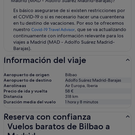
Madrid (MAD - Adolfo Suárez Madrid-Barajas)?
Es básico asegurarse de si existen restricciones por
el COVID-19 o si es necesario hacer una cuarentena
en tu destino de vacaciones. Por eso te ofrecemos
nuestro
, que se va actualizando
Covid-19 Travel Advisor
continuamente con información relevante para los
viajes a Madrid (MAD - Adolfo Suárez Madrid-
Barajas).
Información del viaje
Aeropuerto de origen
Bilbao
Aeropuerto de destino
Adolfo Suárez Madrid-Barajas
Aerolíneas
Air Europa, Iberia
Precio de ida y vuelta
58 €
Distancia
318
km
Duración media del vuelo
1 hora y 8 minutos
Reserva con confianza
Vuelos baratos de Bilbao a Madrid
Vuelos baratos de Bilbao a