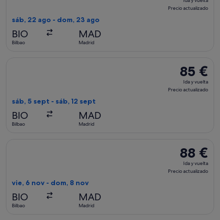
Ida y vuelta
y
Precio actualizado
vuelta,
sáb, 22 ago - dom, 23 ago
Precio
BIO
MAD
actualizado
Bilbao
Madrid
Seleccionar vuelo de Iberia, con salida el sáb, 5 sept de Bilb
85 €
85 €
Ida
Ida y vuelta
y
Precio actualizado
vuelta,
sáb, 5 sept - sáb, 12 sept
Precio
BIO
MAD
actualizado
Bilbao
Madrid
Seleccionar vuelo de Air Europa, con salida el vie, 6 nov de 
88 €
88 €
Ida
Ida y vuelta
y
Precio actualizado
vuelta,
vie, 6 nov - dom, 8 nov
Precio
BIO
MAD
actualizado
Bilbao
Madrid