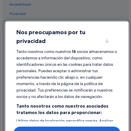
Accesibilidad
Privacidad
Cookies
Nos preocupamos por tu
Condiciones de uso
privacidad
Información legal/contacto
Tanto nosotros como nuestros
16
socios almacenamos o
Pautas sobre el contenido y cómo denunciar contenido
accedemos a información del dispositivo, como
identificadores únicos en las cookies para tratar datos
Ayuda
personales. Puedes aceptar o administrar tus
Ayuda
preferencias haciendo clic abajo o, en cualquier
momento, a través de la página de la política de
Cancelar un vuelo
privacidad. Tus preferencias se notificarán a nuestros
Cancelar una reserva de hotel o de un alquiler vacacional
socios y no afectarán a los datos de navegación.
Plazos de reembolso
Tanto nosotros como nuestros asociados
tratamos los datos para proporcionar:
Utilizar un cupón de Expedia
Utilizar datos de localización geográfica precisa. Analizar
Documentos para viajes internacionales
activamente las características del dispositivo para su
identificación. Almacenar la información en un dispositivo