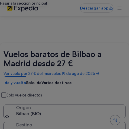
Pasar a la sección principal
Descargar app
Vuelos baratos de Bilbao a
Madrid desde 27 €
Se
Ver vuelo por 27 € del miércoles 19 de ago de 2026
abre
Ida y vuelta
Solo ida
Varios destinos
en
una
ventana
Solo vuelos directos
nueva
Origen
Bilbao (BIO)
Destino