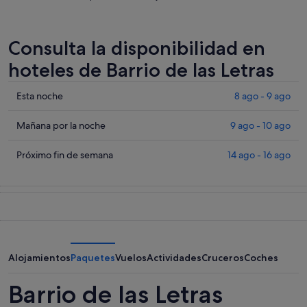
Consulta la disponibilidad en
hoteles de Barrio de las Letras
Comprueba
Esta noche
8 ago - 9 ago
los
precios
Comprueba
Mañana por la noche
9 ago - 10 ago
en
los
Barrio
precios
Comprueba
Próximo fin de semana
14 ago - 16 ago
de
en
los
las
Barrio
precios
Letras
de
en
para
las
Barrio
esta
Letras
de
noche,
para
las
8
mañana
Letras
Alojamientos
Paquetes
Vuelos
Actividades
Cruceros
Coches
ago
por
para
-
la
el
Barrio de las Letras
9
noche,
próximo