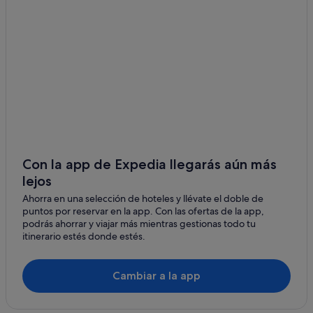
Hoteles cerca de Teatro Nuevo Apolo
Hoteles con casino en Madrid
Hoteles cerca de CaixaForum Madrid
Mh Apartments hoteles en Distrito Centro de Madrid
Hoteles con piscina en Madrid
Pensiones en Estación de metro Tirso de Molina
Hoteles con todo incluido en Distrito Centro de Madrid
Hoteles cerca de Edificio Plus Ultra Seguros
Con la app de Expedia llegarás aún más
Hoteles en la playa en Madrid
lejos
Hoteles de aventura en Comunidad de Madrid
Ahorra en una selección de hoteles y llévate el doble de
puntos por reservar en la app. Con las ofertas de la app,
Hoteles cerca de Plaza de la Platería de Martínez
podrás ahorrar y viajar más mientras gestionas todo tu
Moteles en Madrid
itinerario estés donde estés.
Hoteles de 3 estrellas en Barrio de las Letras
Cambiar a la app
Hoteles cerca de Gran Vía
Distrito Centro de Madrid hoteles