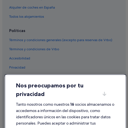
Hoteles cerca de Estadio Santiago Bernabéu
Alquiler de coches en España
Hoteles baratos en Madrid
Todos los alojamientos
Comunidad de Madrid hoteles
Políticas
Hoteles cerca de Teatro Monumental
Términos y condiciones generales (excepto para reservas de Vrbo)
Pensiones en Madrid
Términos y condiciones de Vrbo
Accesibilidad
Privacidad
Cookies
Nos preocupamos por tu
Condiciones de uso
privacidad
Información legal/contacto
Pautas sobre el contenido y cómo denunciar contenido
Tanto nosotros como nuestros
16
socios almacenamos o
accedemos a información del dispositivo, como
identificadores únicos en las cookies para tratar datos
Ayuda
personales. Puedes aceptar o administrar tus
Ayuda