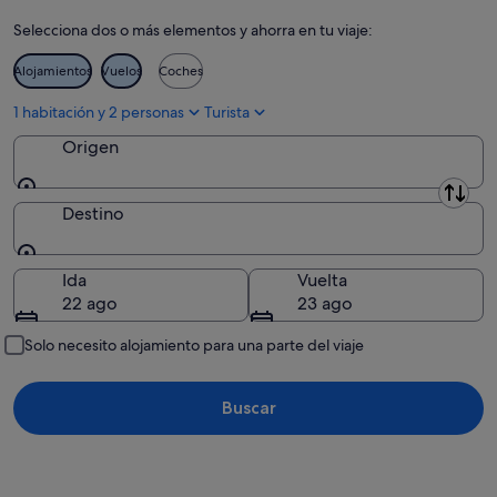
ago
9
fin
Selecciona dos o más elementos y ahorra en tu viaje:
ago
de
-
semana,
Alojamientos
Vuelos
Coches
10
14
ago
ago
1 habitación y 2 personas
Turista
-
Origen
16
ago
Origen
Destino
Destino
Ida
Vuelta
22 ago
23 ago
Solo necesito alojamiento para una parte del viaje
Buscar