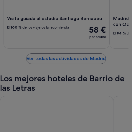
Visita guiada al estadio Santiago Bernabéu
Madrid: 
con Opc
58 €
El
100 %
de los viajeros la recomienda
El
94 %
de 
por adulto
Ver todas las actividades de Madrid
Los mejores hoteles de Barrio de
las Letras
Hostal Abadía Madrid
The Pala