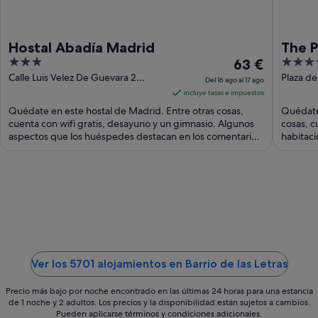
Hostal Abadía Madrid
The P
3
El
5
63 €
Madr
out
precio
out
Calle Luis Velez De Guevara 2
Plaza de
Del 16 ago al 17 ago
Madrid Madrid
Madrid
of
es
of
incluye tasas e impuestos
5
de
5
Quédate en este hostal de Madrid. Entre otras cosas,
Quédate 
63 €
cuenta con wifi gratis, desayuno y un gimnasio. Algunos
cosas, c
aspectos que los huéspedes destacan en los comentarios
por
habitaci
...
noche
del
16
ago
al
17
ago
Ver los 5701 alojamientos en Barrio de las Letras
Precio más bajo por noche encontrado en las últimas 24 horas para una estancia
de 1 noche y 2 adultos. Los precios y la disponibilidad están sujetos a cambios.
Pueden aplicarse términos y condiciones adicionales.