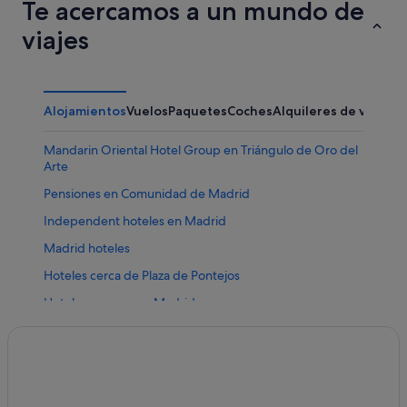
Te acercamos a un mundo de
viajes
Alojamientos
Vuelos
Paquetes
Coches
Alquileres de vacaci
Mandarin Oriental Hotel Group en Triángulo de Oro del
Arte
Pensiones en Comunidad de Madrid
Independent hoteles en Madrid
Madrid hoteles
Hoteles cerca de Plaza de Pontejos
Hoteles con spa en Madrid
Hoteles baratos en Chueca
Hoteles para familias en Madrid
Hoteles de 3 estrellas en Madrid