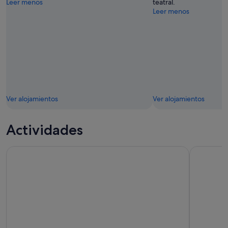
Leer menos
teatral.
Leer menos
Ver alojamientos
Ver alojamientos
Actividades
Visita guiada al estadio Santiago Bernabéu
Madrid: E