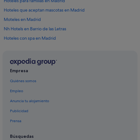
Hoteles para familias en Madrid
Hoteles que aceptan mascotas en Madrid
Moteles en Madrid
Nh Hotels en Barrio de las Letras
Hoteles con spa en Madrid
Hoteles LGTBQIA en Madrid
Hoteles románticos en Madrid
Distrito Centro de Madrid hoteles
Empresa
Apartamentos en Madrid
Quiénes somos
Hoteles de 3 estrellas en Atocha
Empleo
Hoteles con piscina en Madrid
Anuncia tu alojamiento
Nh Hotels en Madrid
Publicidad
Hoteles de 3 estrellas en Moncloa - Argüelles
Prensa
Hoteles de 5 estrellas en Madrid
Complejos turísticos en Comunidad de Madrid
Búsquedas