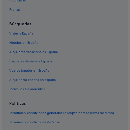
Publicidad
Hoteles cerca de Gran Vía
Prensa
Hoteles cerca de Estación de Recoletos
Anantara hoteles en Madrid
Búsquedas
Apartamentos en Madrid
Viajes a España
Hoteles baratos en Madrid
Hoteles en España
Hoteles de 3 estrellas en Madrid
Alquileres vacacionales España
Hoteles cerca de Palacio del Marqués de Salamanca
Paquetes de viaje a España
Hoteles con spa en Madrid
Vuelos baratos en España
Justicia hoteles
Alquiler de coches en España
Distrito Centro de Madrid hoteles
Hoteles cerca de Estadio Santiago Bernabéu
Todos los alojamientos
Hoteles cerca de Teatro Victoria
Políticas
Hoteles cerca de Puerta del Sol
Términos y condiciones generales (excepto para reservas de Vrbo)
Hoteles cerca de Museo de Historia de Madrid
Términos y condiciones de Vrbo
Hoteles con piscina en Madrid