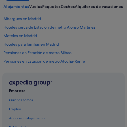
Alojamientos
Vuelos
Paquetes
Coches
Alquileres de vacaciones
Albergues en Madrid
Hoteles cerca de Estación de metro Alonso Martínez
Moteles en Madrid
Hoteles para familias en Madrid
Pensiones en Estación de metro Bilbao
Pensiones en Estación de metro Atocha-Renfe
Hoteles que aceptan mascotas en Madrid
Pensiones en Estación de metro Chueca
Hoteles cerca de Teatro Lope de Vega
Empresa
B&B Hotels en Chueca
Quiénes somos
Madrid hoteles
Empleo
Campings de caravanas en Comunidad de Madrid
Anuncia tu alojamiento
Cabañas en Estación de metro Bilbao