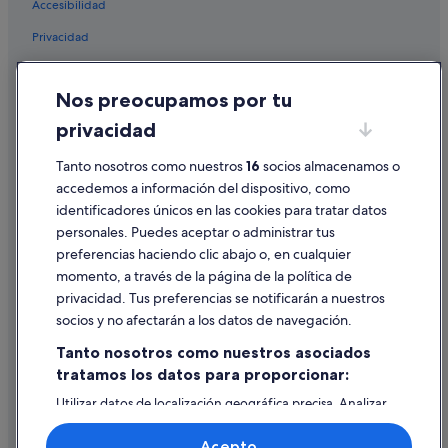
Accesibilidad
Nh Hotels en Goya
Privacidad
Apartoteles en Madrid
Pensiones en Madrid
Cookies
Nos preocupamos por tu
Hoteles de 4 estrellas en Chueca
Condiciones de uso
privacidad
Hoteles cerca de Casino Gran Vía
Información legal/contacto
Hoteles baratos en Chueca
Tanto nosotros como nuestros
16
socios almacenamos o
Pautas sobre el contenido y cómo denunciar contenido
accedemos a información del dispositivo, como
Hoteles históricos en Chueca
identificadores únicos en las cookies para tratar datos
Ayuda
Hoteles de 3 estrellas en Atocha
personales. Puedes aceptar o administrar tus
Ayuda
Hoteles cerca de Teatro Marquina
preferencias haciendo clic abajo o, en cualquier
momento, a través de la página de la política de
Hoteles románticos en Madrid
Cancelar un vuelo
privacidad. Tus preferencias se notificarán a nuestros
Cancelar una reserva de hotel o de un alquiler vacacional
socios y no afectarán a los datos de navegación.
Plazos de reembolso
Tanto nosotros como nuestros asociados
tratamos los datos para proporcionar:
Utilizar un cupón de Expedia
Utilizar datos de localización geográfica precisa. Analizar
Documentos para viajes internacionales
activamente las características del dispositivo para su
identificación. Almacenar la información en un dispositivo
Acepto