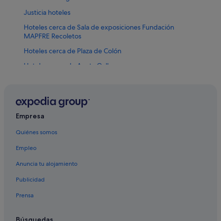
Justicia hoteles
Hoteles cerca de Sala de exposiciones Fundación
MAPFRE Recoletos
Hoteles cerca de Plaza de Colón
Hoteles cerca de Annta Gallery
Melia hoteles en Recoletos
B&B en Estación de metro Alonso Martínez
Hoteles cerca de Teatro Fernán Gómez
Empresa
Hoteles históricos en Salamanca
Quiénes somos
Hoteles de 3 estrellas en Atocha
Empleo
Hoteles baratos en Salamanca
Anuncia tu alojamiento
Madrid hoteles
Publicidad
Apartamentos en Estación de metro Serrano
Prensa
Hoteles con spa en Salamanca
Moteles en Madrid
Búsquedas