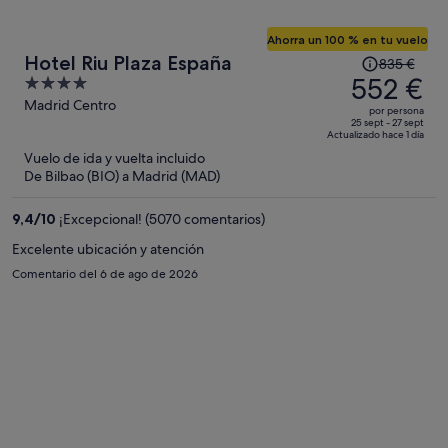
Ahorra un 100 % en tu vuelo
El
Hotel Riu Plaza España
835 €
precio
552 €
4
era
out
Madrid Centro
por persona
de
of
25 sept - 27 sept
Actualizado hace 1 día
835 €,
5
Vuelo de ida y vuelta incluido
ahora
De Bilbao (BIO) a Madrid (MAD)
es
de
9,4
/
10
¡Excepcional! (5070 comentarios)
552 €
por
Excelente ubicación y atención
persona
Comentario del 6 de ago de 2026