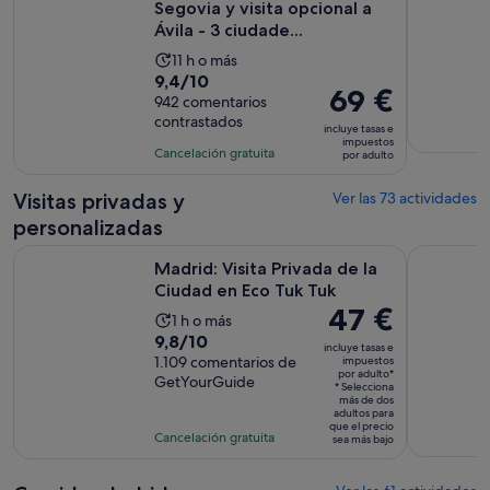
Segovia y visita opcional a
Ávila - 3 ciudade...
La
11 h o más
9.4
9,4/10
duración
El
69 €
sobre
942 comentarios
de
precio
contrastados
10
la
incluye tasas e
es
impuestos
con
actividad
Cancelación gratuita
por adulto
de
942
es
69 €
comentarios
de
Visitas privadas y
Ver las 73 actividades
por
11 horas
personalizadas
adulto
Se abre e
Madrid: Visita Privada de la Ciudad en Eco Tuk Tuk
Madrid: Ca
Madrid: Visita Privada de la
Ciudad en Eco Tuk Tuk
El
47 €
La
1 h o más
precio
9.8
9,8/10
duración
incluye tasas e
es
sobre
1.109 comentarios de
impuestos
de
por adulto*
de
GetYourGuide
10
la
* Selecciona
47 €
más de dos
con
actividad
adultos para
por
que el precio
1109
es
Cancelación gratuita
sea más bajo
adulto*
comentarios
de
1 hora