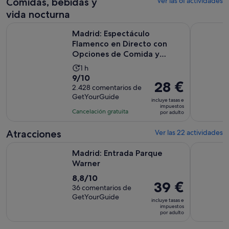
Comidas, bebidas y
Ver las 61 actividades
vida nocturna
Madrid: Espectáculo Flamenco en Directo con Opciones de
Madrid en u
Madrid: Espectáculo
Flamenco en Directo con
Opciones de Comida y
Bebida
La
1 h
9.0
9/10
duración
El
28 €
sobre
2.428 comentarios de
de
precio
GetYourGuide
10
la
incluye tasas e
es
impuestos
con
actividad
Cancelación gratuita
por adulto
de
2428
es
28 €
comentarios
de
Atracciones
Ver las 22 actividades
por
1 hora
Se abre en una pestaña nuev
Madrid: Entrada Parque Warner
Madrid: E
adulto
Madrid: Entrada Parque
Warner
8.8
8,8/10
El
39 €
sobre
36 comentarios de
precio
GetYourGuide
10
incluye tasas e
es
impuestos
con
por adulto
de
36
39 €