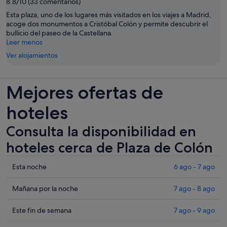
8.8/10 (33 comentarios)
Esta plaza, uno de los lugares más visitados en los viajes a Madrid,
acoge dos monumentos a Cristóbal Colón y permite descubrir el
bullicio del paseo de la Castellana.
Leer menos
Ver alojamientos
Mejores ofertas de
hoteles
Consulta la disponibilidad en
hoteles cerca de Plaza de Colón
Comprueba
Esta noche
6 ago - 7 ago
los
precios
Comprueba
Mañana por la noche
7 ago - 8 ago
cerca
los
de
precios
Comprueba
Este fin de semana
7 ago - 9 ago
Plaza
cerca
los