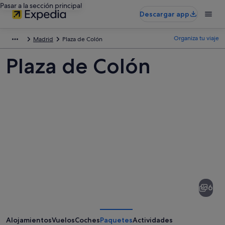
Pasar a la sección principal
Descargar app
Organiza tu viaje
Madrid
Plaza de Colón
Plaza de Colón
Fotos
de
Plaza
6
de
Colón
Alojamientos
Vuelos
Coches
Paquetes
Actividades