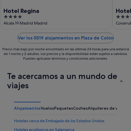
Hotel Regina
Hotel
4
4
out
out
Alcala 19 Madrid Madrid
Covarru
of
of
5
5
Ver los 5519 alojamientos en Plaza de Colón
Precio más bajo por noche encontrado en las últimas 24 horas para una estancia
de 1 noche y 2 adultos. Los precios y la disponibilidad están sujetos a cambios.
Pueden aplicarse términos y condiciones adicionales.
Te acercamos a un mundo de
viajes
Alojamientos
Vuelos
Paquetes
Coches
Alquileres de vacaci
Hoteles cerca de Embajada de los Estados Unidos
Hoteles ecológicos en Salamanca