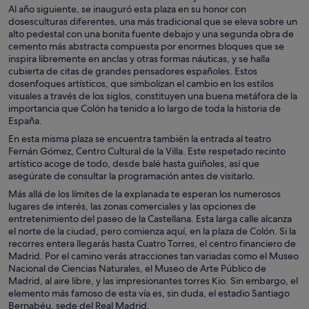
Al año siguiente, se inauguró esta plaza en su honor con
dosesculturas diferentes, una más tradicional que se eleva sobre un
alto pedestal con una bonita fuente debajo y una segunda obra de
cemento más abstracta compuesta por enormes bloques que se
inspira libremente en anclas y otras formas náuticas, y se halla
cubierta de citas de grandes pensadores españoles. Estos
dosenfoques artísticos, que simbolizan el cambio en los estilos
visuales a través de los siglos, constituyen una buena metáfora de la
importancia que Colón ha tenido a lo largo de toda la historia de
España.
En esta misma plaza se encuentra también la entrada al teatro
Fernán Gómez, Centro Cultural de la Villa. Este respetado recinto
artístico acoge de todo, desde balé hasta guiñoles, así que
asegúrate de consultar la programación antes de visitarlo.
Más allá de los límites de la explanada te esperan los numerosos
lugares de interés, las zonas comerciales y las opciones de
entretenimiento del paseo de la Castellana. Esta larga calle alcanza
el norte de la ciudad, pero comienza aquí, en la plaza de Colón. Si la
recorres entera llegarás hasta Cuatro Torres, el centro financiero de
Madrid. Por el camino verás atracciones tan variadas como el Museo
Nacional de Ciencias Naturales, el Museo de Arte Público de
Madrid, al aire libre, y las impresionantes torres Kio. Sin embargo, el
elemento más famoso de esta vía es, sin duda, el estadio Santiago
Bernabéu, sede del Real Madrid.