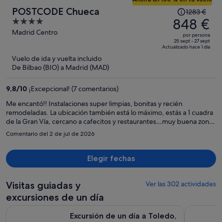
El
POSTCODE Chueca
1283 €
precio
848 €
4
era
out
Madrid Centro
por persona
de
of
25 sept - 27 sept
Actualizado hace 1 día
1283 €,
5
Vuelo de ida y vuelta incluido
ahora
De Bilbao (BIO) a Madrid (MAD)
es
de
9,8
/
10
¡Excepcional! (7 comentarios)
848 €
por
Me encantó!! Instalaciones super limpias, bonitas y recién
remodeladas. La ubicación también está lo máximo, estás a 1 cuadra
persona
de la Gran Vía, cercano a cafecitos y restaurantes…muy buena zona!
Definitivamente me volvería a hospedar aquí
Comentario del 2 de jul de 2026
Elegir fechas
Visitas guiadas y
Ver las 302 actividades
excursiones de un día
Excursión de un día a Toledo, Segovia y visita opcional a Ávil
Madrid Ci
Excursión de un día a Toledo,