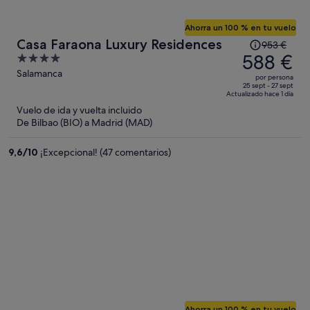
Ahorra un 100 % en tu vuelo
El
Casa Faraona Luxury Residences
953 €
precio
588 €
4
era
out
Salamanca
por persona
de
of
25 sept - 27 sept
Actualizado hace 1 día
953 €,
5
Vuelo de ida y vuelta incluido
ahora
De Bilbao (BIO) a Madrid (MAD)
es
de
9,6
/
10
¡Excepcional! (47 comentarios)
588 €
por
persona
Ahorra un 100 % en tu vuelo