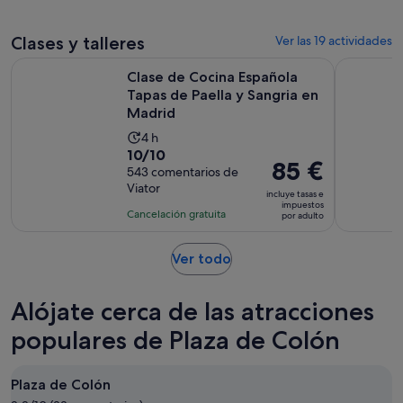
comentarios
por
adulto
Clases y talleres
Ver las 19 actividades
Clase de Cocina Española Tapas de Paella y Sangria en Madr
Visita Gui
Clase de Cocina Española
Tapas de Paella y Sangria en
Madrid
La
4 h
10.0
10/10
duración
El
85 €
sobre
543 comentarios de
de
precio
Viator
10
la
incluye tasas e
es
impuestos
con
actividad
Cancelación gratuita
por adulto
de
543
es
85 €
comentarios
de
Se
Ver todo
por
4 horas
abre
adulto
en
Alójate cerca de las atracciones
una
pestaña
populares de Plaza de Colón
nueva
Plaza de Colón