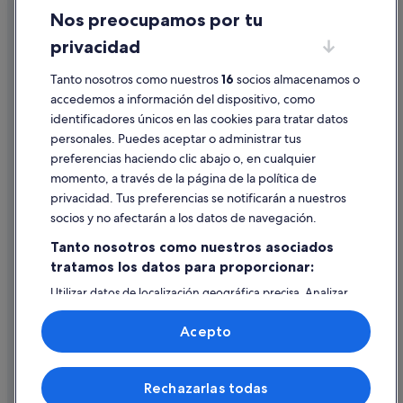
Nos preocupamos por tu
La Latina hoteles
Condiciones de uso
privacidad
Hoteles cerca de Centro comercial Príncipe Pío
Información legal/contacto
Pensiones en Madrid
Tanto nosotros como nuestros
16
socios almacenamos o
Pautas sobre el contenido y cómo denunciar contenido
accedemos a información del dispositivo, como
Hoteles cerca de Gran Vía
identificadores únicos en las cookies para tratar datos
Ayuda
Hoteles románticos en Madrid
personales. Puedes aceptar o administrar tus
Ayuda
preferencias haciendo clic abajo o, en cualquier
momento, a través de la página de la política de
Cancelar un vuelo
privacidad. Tus preferencias se notificarán a nuestros
Cancelar una reserva de hotel o de un alquiler vacacional
socios y no afectarán a los datos de navegación.
Plazos de reembolso
Tanto nosotros como nuestros asociados
tratamos los datos para proporcionar:
Utilizar un cupón de Expedia
Utilizar datos de localización geográfica precisa. Analizar
Documentos para viajes internacionales
activamente las características del dispositivo para su
identificación. Almacenar la información en un dispositivo
Acepto
y/o acceder a ella. Publicidad y contenido personalizados,
medición de publicidad y contenido, investigación de
audiencia y desarrollo de servicios.
© 2026 Expedia, Inc., una empresa de Expedia Group. Todos los
Rechazarlas todas
Lista de asociados (proveedores)
derechos reservados. Expedia y el logotipo de Expedia son marcas