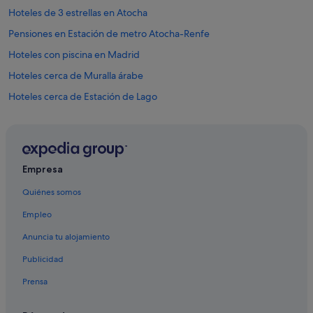
Hoteles de 3 estrellas en Atocha
Pensiones en Estación de metro Atocha-Renfe
Hoteles con piscina en Madrid
Hoteles cerca de Muralla árabe
Hoteles cerca de Estación de Lago
Hoteles cerca de Templo de Debod
Hoteles cerca de Teatro Lope de Vega
Hoteles de 4 estrellas en Madrid
Empresa
Hoteles cerca de Monumento a Victoria Eugenia y Alfonso XIII
Quiénes somos
Hoteles baratos en Madrid
Empleo
Hoteles cerca de Parroquia de Santa Cristina
Anuncia tu alojamiento
Madrid hoteles
Publicidad
Hoteles boutique en Distrito Centro de Madrid
Prensa
Hoteles de 3 estrellas en Moncloa - Argüelles
Hoteles de 3 estrellas en Madrid