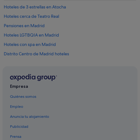
Hoteles de 3 estrellas en Atocha
Hoteles cerca de Teatro Real
Pensiones en Madrid
Hoteles LGTBQIA en Madrid
Hoteles con spa en Madrid
Distrito Centro de Madrid hoteles
Hoteles de 3 estrellas en Moncloa - Argüelles
Hoteles cerca de Real Parroquia de Santiago y San Juan Bautista
Pensiones en Estación de metro Atocha-Renfe
Empresa
Moteles en Madrid
Quiénes somos
Hoteles cerca de Catedral de la Almudena
Empleo
Hoteles cerca de Teatro Lope de Vega
Anuncia tu alojamiento
Justicia hoteles
Publicidad
Hoteles cerca de Edificio histórico Casa de la Panadería
Prensa
Hoteles cerca de Iglesia Catedral de las Fuerzas Armadas de España