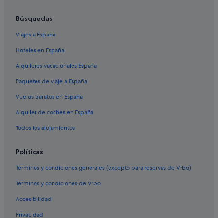
Hoteles de 4 estrellas en Distrito Centro de Madrid
Búsquedas
Hoteles cerca de Iglesia Oratorio Santo Niño del Remedio
Viajes a España
Hoteles cerca de Muralla árabe
Hoteles en España
Hoteles románticos en Madrid
Alquileres vacacionales España
Hoteles de 3 estrellas en Madrid
Paquetes de viaje a España
Hoteles cerca de Plaza de España-Princesa
Vuelos baratos en España
Hoteles cerca de Gran Vía
Alquiler de coches en España
Hoteles que aceptan mascotas en Madrid
Apartamentos en Madrid
Todos los alojamientos
Pensiones en Estación de metro Tirso de Molina
Políticas
Hoteles cerca de Estadio Santiago Bernabéu
Términos y condiciones generales (excepto para reservas de Vrbo)
Hoteles boutique en Madrid
Términos y condiciones de Vrbo
Hoteles cerca de Candilejas
Accesibilidad
Hoteles boutique en Distrito Centro de Madrid
Privacidad
Comunidad de Madrid hoteles