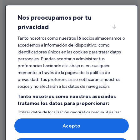
Apartoteles en Madrid
Cookies
Nos preocupamos por tu
Hoteles con piscina en Madrid
Condiciones de uso
privacidad
Hoteles cerca de Puerta del Sol
Información legal/contacto
Hoteles cerca de Plaza de la Cruz Verde
Tanto nosotros como nuestros
16
socios almacenamos o
Pautas sobre el contenido y cómo denunciar contenido
accedemos a información del dispositivo, como
Albergues en Madrid
identificadores únicos en las cookies para tratar datos
Ayuda
Hoteles con todo incluido en Distrito Centro de Madrid
personales. Puedes aceptar o administrar tus
Ayuda
Madrid hoteles
preferencias haciendo clic abajo o, en cualquier
momento, a través de la página de la política de
Hoteles para familias en Madrid
Cancelar un vuelo
privacidad. Tus preferencias se notificarán a nuestros
Hoteles cerca de Palacio Real de Madrid
Cancelar una reserva de hotel o de un alquiler vacacional
socios y no afectarán a los datos de navegación.
Hoteles baratos en Madrid
Plazos de reembolso
Tanto nosotros como nuestros asociados
tratamos los datos para proporcionar:
Utilizar un cupón de Expedia
Utilizar datos de localización geográfica precisa. Analizar
Documentos para viajes internacionales
activamente las características del dispositivo para su
identificación. Almacenar la información en un dispositivo
Acepto
y/o acceder a ella. Publicidad y contenido personalizados,
medición de publicidad y contenido, investigación de
audiencia y desarrollo de servicios.