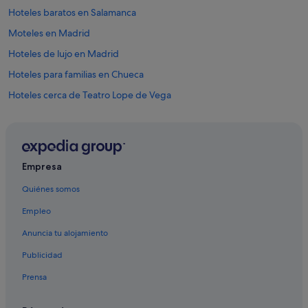
Hoteles baratos en Salamanca
Moteles en Madrid
Hoteles de lujo en Madrid
Hoteles para familias en Chueca
Hoteles cerca de Teatro Lope de Vega
Hoteles con wifi en Salamanca
Hoteles baratos en Chueca
Apartamentos en Estación de metro Serrano
Empresa
Madrid hoteles
Quiénes somos
Hoteles LGTBQIA en Madrid
Empleo
Distrito Centro de Madrid hoteles
Anuncia tu alojamiento
Hoteles románticos en Madrid
Publicidad
Pensiones en Estación de metro Atocha-Renfe
Prensa
Hoteles con gimnasio en Recoletos
Hoteles con piscina en Madrid