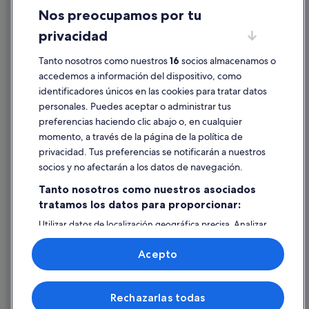
Nos preocupamos por tu
Hoteles cerca de Estadio Santiago Bernabéu
Condiciones de uso
privacidad
Hoteles de 5 estrellas en Salamanca
Información legal/contacto
Apartoteles en Madrid
Tanto nosotros como nuestros
16
socios almacenamos o
Pautas sobre el contenido y cómo denunciar contenido
accedemos a información del dispositivo, como
Playa Senator hoteles en Salamanca
identificadores únicos en las cookies para tratar datos
Ayuda
Pensiones en Madrid
personales. Puedes aceptar o administrar tus
Ayuda
Hoteles LGTBQIA en Chueca
preferencias haciendo clic abajo o, en cualquier
momento, a través de la página de la política de
Hoteles boutique en Madrid
Cancelar un vuelo
privacidad. Tus preferencias se notificarán a nuestros
B&B Hotels en Chueca
Cancelar una reserva de hotel o de un alquiler vacacional
socios y no afectarán a los datos de navegación.
Hoteles cerca de Museo Arqueológico Nacional
Plazos de reembolso
Tanto nosotros como nuestros asociados
Hoteles de 3 estrellas en Madrid
tratamos los datos para proporcionar:
Utilizar un cupón de Expedia
Utilizar datos de localización geográfica precisa. Analizar
Documentos para viajes internacionales
activamente las características del dispositivo para su
identificación. Almacenar la información en un dispositivo
Acepto
y/o acceder a ella. Publicidad y contenido personalizados,
medición de publicidad y contenido, investigación de
audiencia y desarrollo de servicios.
© 2026 Expedia, Inc., una empresa de Expedia Group. Todos los
Rechazarlas todas
Lista de asociados (proveedores)
derechos reservados. Expedia y el logotipo de Expedia son marcas