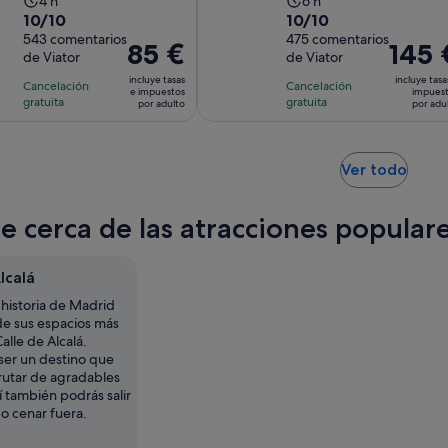
La
La
4 h
6 h
10.0
10.0
10/10
10/10
duración
duración
sobre
543 comentarios
sobre
475 comentarios
de
de
El
85 €
El
145 
de Viator
de Viator
10
10
la
la
precio
precio
con
con
incluye tasas
incluye tasa
actividad
actividad
Cancelación
Cancelación
es
es
e impuestos
impues
543
475
gratuita
gratuita
es
es
por adulto
por adu
de
de
comentarios
comentarios
de
de
85 €
145 €
4 horas
6 horas
por
por
Se
Ver todo
adulto
adulto
abre
en
te cerca de las atracciones populare
una
pest
nuev
lcalá
 historia de Madrid
e sus espacios más
alle de Alcalá.
er un destino que
rutar de agradables
 también podrás salir
o cenar fuera.