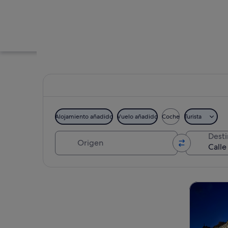
Alojamiento añadido
Vuelo añadido
Coche
Turista
Origen
Dest
Una calle con edifi
Ver mapa
Visitas gu