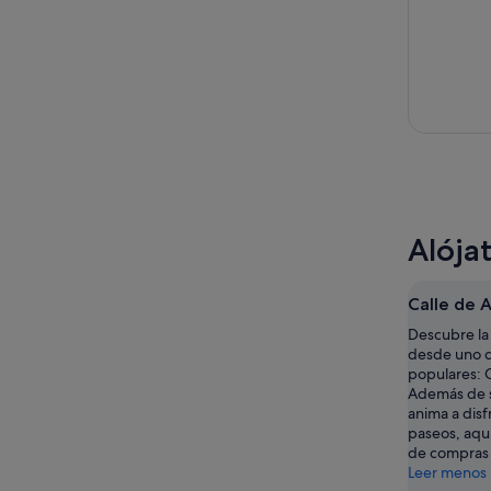
Alója
Calle de A
Descubre la
desde uno d
populares: C
Además de s
anima a disf
paseos, aquí
de compras 
Leer menos