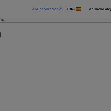
•
Abrir aplicación
EUR
Anunciar alo
calá
á