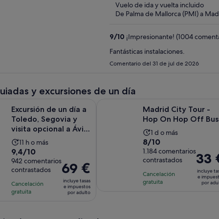
Vuelo de ida y vuelta incluido
De Palma de Mallorca (PMI) a Mad
9
/
10
¡Impresionante! (1004 comenta
Fantásticas instalaciones.
Comentario del 31 de jul de 2026
guiadas y excursiones de un día
e un día a Toledo, Segovia y visita opcional a Ávila - 3 ciudade
Madrid City Tour - Hop On Hop O
Excursión de un día a
Madrid City Tour -
Toledo, Segovia y
Hop On Hop Off Bus
visita opcional a Ávila
La
1 d o más
- 3 ciudade...
8.0
8/10
La
11 h o más
duración
9.4
9,4/10
sobre
1.184 comentarios
duración
de
El
33 
contrastados
sobre
942 comentarios
10
de
la
El
69 €
precio
contrastados
10
con
incluye ta
la
actividad
precio
Cancelación
es
e impues
con
incluye tasas
1184
gratuita
actividad
es
por adu
Cancelación
es
de
e impuestos
942
gratuita
comentarios
es
por adulto
de
de
33 €
comentarios
de
1 día
69 €
por
11 horas
por
adulto