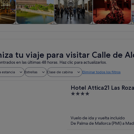
iadas y
Historia y cultura
Visitas privadas y
Comidas,
A
nes de
personalizadas
bebidas y vida
ía
nocturna
za tu viaje para visitar Calle de Al
ntrados en las últimas 48 horas. Haz clic para actualizarlos.
a estancia
Estrellas
Clase de cabina
Eliminar todos los filtros
Hotel Attica21 Las Roz
4
out
of
5
Vuelo de ida y vuelta incluido
De Palma de Mallorca (PMI) a Mad