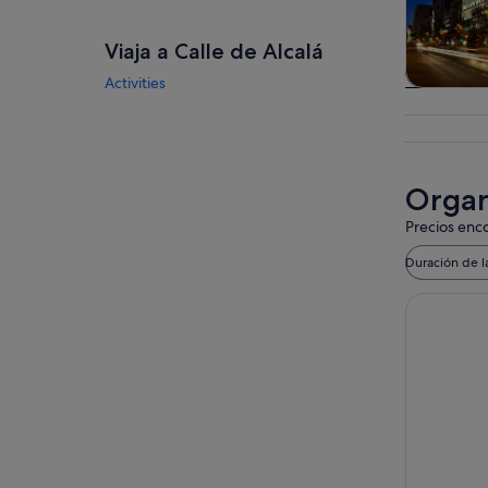
Viaja a Calle de Alcalá
Activities
Visitas gu
excursio
un d
Organi
Precios enco
Duración de l