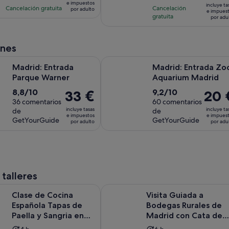
es
e impuestos
con
con
incluye ta
actividad
actividad
Cancelación gratuita
Cancelación
es
por adulto
de
e impues
2428
33
gratuita
es
es
por adu
de
28 €
comentarios
comentarios
de
de
79 €
por
1 hora
4 horas
por
adulto
ones
adulto
Se abre en una pestaña nueva
ntrada Parque Warner
Madrid: Entrada Zoo Aquarium Ma
Madrid: Entrada
Madrid: Entrada Zo
Parque Warner
Aquarium Madrid
8.8
9.2
8,8/10
9,2/10
El
33 €
El
20 
sobre
36 comentarios
sobre
60 comentarios
precio
precio
incluye tasas
incluye ta
de
de
10
10
es
es
e impuestos
e impues
GetYourGuide
GetYourGuide
por adulto
por adu
con
con
de
de
36
60
33 €
20 €
comentarios
comentarios
por
por
adulto
adulto
 talleres
Se abre en
ocina Española Tapas de Paella y Sangria en Madrid
Visita Guiada a Bodegas Rurales d
Clase de Cocina
Visita Guiada a
Española Tapas de
Bodegas Rurales de
Paella y Sangria en
Madrid con Cata de
Madrid
Vinos