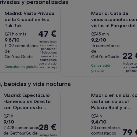
privadas y personalizadas
adulto
Se abre en una pestañ
sita Privada de la Ciudad en Eco Tuk Tuk
Madrid: Cata de vinos españoles co
Madrid: Visita Privada
Madrid: Cata de
de la Ciudad en Eco
vinos españoles con
Tuk Tuk
vistas al Parque del
El
47 €
Oeste
La
La
1 h o más
45 min
precio
9.8
9.2
9,8/10
9,2/10
duración
duración
incluye tasas
es
sobre
1.109 comentarios
sobre
16 comentarios
e impuestos
de
de
por adulto*
de
de
de
10
10
la
la
* Selecciona
El
22 
GetYourGuide
GetYourGuide
47 €
más de dos
con
con
actividad
actividad
precio
adultos para
por
que el precio
incluye ta
1109
16
es
Cancelación
es
es
Cancelación gratuita
sea más bajo
e impues
adulto*
gratuita
comentarios
comentarios
por adu
de
de
de
1 hora
45 minutos
22 €
, bebidas y vida nocturna
por
spectáculo Flamenco en Directo con Opciones de Comida y B
Madrid en un día, con visita sin co
adulto
Madrid: Espectáculo
Madrid en un día, c
Flamenco en Directo
visita sin colas al
con Opciones de
Palacio Real y al
Comida y Bebida
Museo del Prado
La
La
1 h
4 h
9.0
9.4
9/10
9,4/10
duración
duración
El
28 €
sobre
2.428 comentarios
sobre
33 comentarios
de
de
El
79 
precio
de GetYourGuide
contrastados
10
10
la
la
incluye tasas
precio