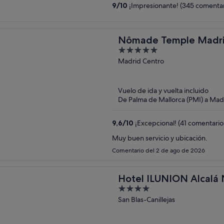
9
/
10
¡Impresionante! (345 comentar
Nômade Temple Madr
5
out
Madrid Centro
of
5
Vuelo de ida y vuelta incluido
De Palma de Mallorca (PMI) a Mad
9,6
/
10
¡Excepcional! (41 comentario
Muy buen servicio y ubicación.
Comentario del 2 de ago de 2026
Hotel ILUNION Alcalá 
4
out
San Blas-Canillejas
of
5