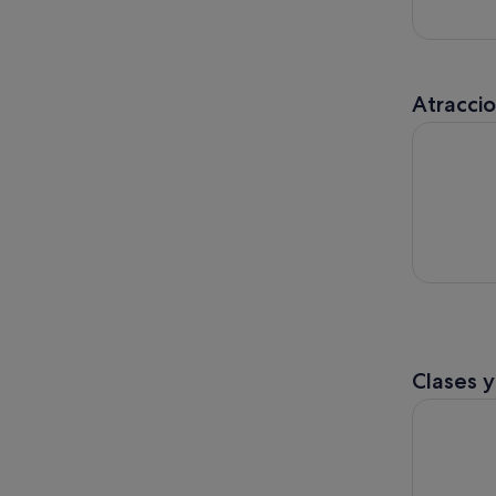
Atracci
Madrid: E
Clases y
Clase de C