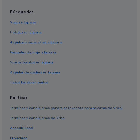
Hoteles LGTBQIA en Comunidad de Madrid
Búsquedas
Hoteles para familias en Madrid
Viajes a España
Celuisma Hoteles en Madrid
Hoteles en España
Justicia hoteles
Alquileres vacacionales España
Hoteles cerca de Estación de metro Sevilla
Paquetes de viaje a España
Apartamentos en Comunidad de Madrid
Vuelos baratos en España
Hoteles con spa en Madrid
Alquiler de coches en España
Room Mate Hotels en Madrid
Hoteles cerca de Monasterio de San Plácido
Todos los alojamientos
Hoteles cerca de Gran Vía
Políticas
Hoteles cerca de Edificio histórico Casa Matesanz
Términos y condiciones generales (excepto para reservas de Vrbo)
Hoteles de 3 estrellas en Atocha
Términos y condiciones de Vrbo
Madrid hoteles
Accesibilidad
Hoteles de 3 estrellas en Madrid
Privacidad
Pensiones en Madrid