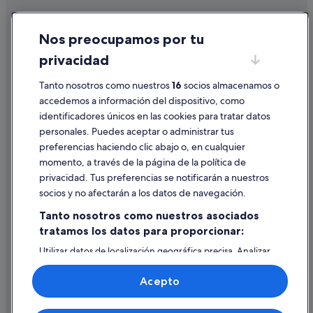
Hoteles cerca de Casino Gran Vía
Cookies
Nos preocupamos por tu
Hoteles LGTBQIA en Madrid
Condiciones de uso
privacidad
Hoteles que aceptan mascotas en Madrid
Información legal/contacto
Moteles en Madrid
Tanto nosotros como nuestros
16
socios almacenamos o
Pautas sobre el contenido y cómo denunciar contenido
accedemos a información del dispositivo, como
Apartamentos en Madrid
identificadores únicos en las cookies para tratar datos
Ayuda
Anantara hoteles en Madrid
personales. Puedes aceptar o administrar tus
Ayuda
Campings de caravanas en Comunidad de Madrid
preferencias haciendo clic abajo o, en cualquier
momento, a través de la página de la política de
Pensiones en Estación de metro Atocha-Renfe
Cancelar un vuelo
privacidad. Tus preferencias se notificarán a nuestros
Hoteles boutique en Distrito Centro de Madrid
Cancelar una reserva de hotel o de un alquiler vacacional
socios y no afectarán a los datos de navegación.
Hoteles baratos en Madrid
Plazos de reembolso
Tanto nosotros como nuestros asociados
Hoteles cerca de Teatro Lope de Vega
tratamos los datos para proporcionar:
Utilizar un cupón de Expedia
Utilizar datos de localización geográfica precisa. Analizar
Documentos para viajes internacionales
activamente las características del dispositivo para su
identificación. Almacenar la información en un dispositivo
Acepto
y/o acceder a ella. Publicidad y contenido personalizados,
medición de publicidad y contenido, investigación de
audiencia y desarrollo de servicios.