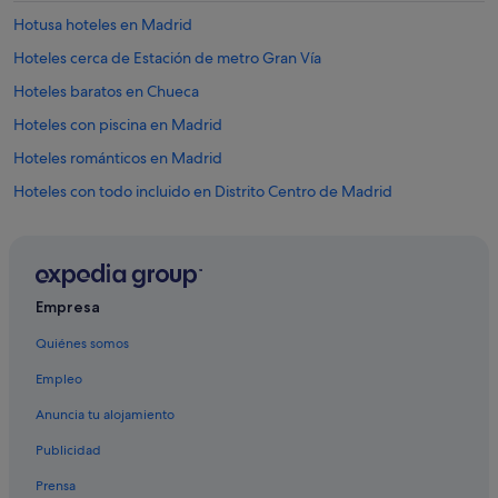
Hotusa hoteles en Madrid
Hoteles cerca de Estación de metro Gran Vía
Hoteles baratos en Chueca
Hoteles con piscina en Madrid
Hoteles románticos en Madrid
Hoteles con todo incluido en Distrito Centro de Madrid
Posadas en Comunidad de Madrid
Hoteles de 4 estrellas en Distrito Centro de Madrid
Apartoteles en Madrid
Empresa
Hoteles cerca de Estadio Santiago Bernabéu
Quiénes somos
Pensiones en Estación de metro Callao
Empleo
Hoteles cerca de Plaza del Carmen
Anuncia tu alojamiento
Distrito Centro de Madrid hoteles
Publicidad
Hoteles cerca de Teatro Coliseum
Prensa
Silken hoteles en Madrid