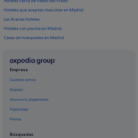
Hoteles cerca de Paseo del Prado
Hoteles que aceptan mascotas en Madrid
Las Acacias hoteles
Hoteles con piscina en Madrid
Casas de huéspedes en Madrid
Hoteles cerca de Estadio Santiago Bernabéu
Pensiones en Madrid
Hoteles de 3 estrellas en Atocha
Empresa
Apartoteles en Madrid
Quiénes somos
Hotusa hoteles en Madrid
Empleo
Apartamentos en Estación de Atocha
Anuncia tu alojamiento
Moteles en Madrid
Publicidad
Hoteles cerca de Teatro Lope de Vega
Prensa
Condominios en Estación de metro Palos de la Frontera
Pensiones en Estación de metro Lavapiés
Búsquedas