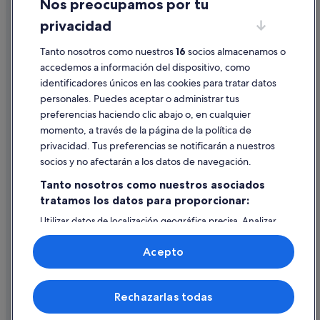
Nos preocupamos por tu
Hoteles para familias en Madrid
Condiciones de uso
privacidad
Hoteles cerca de Plaza de Cascorro
Información legal/contacto
Distrito Centro de Madrid hoteles
Tanto nosotros como nuestros
16
socios almacenamos o
Pautas sobre el contenido y cómo denunciar contenido
accedemos a información del dispositivo, como
Pensiones en Estación de metro Atocha-Renfe
identificadores únicos en las cookies para tratar datos
Ayuda
Hoteles románticos en Madrid
personales. Puedes aceptar o administrar tus
Ayuda
Hoteles cerca de Teatro Valle-Inclán
preferencias haciendo clic abajo o, en cualquier
momento, a través de la página de la política de
Pensiones en Estación de metro Embajadores
Cancelar un vuelo
privacidad. Tus preferencias se notificarán a nuestros
Arganzuela hoteles
Cancelar una reserva de hotel o de un alquiler vacacional
socios y no afectarán a los datos de navegación.
Hoteles cerca de Estación de metro Tirso de Molina
Plazos de reembolso
Tanto nosotros como nuestros asociados
tratamos los datos para proporcionar:
Utilizar un cupón de Expedia
Utilizar datos de localización geográfica precisa. Analizar
Documentos para viajes internacionales
activamente las características del dispositivo para su
identificación. Almacenar la información en un dispositivo
Acepto
y/o acceder a ella. Publicidad y contenido personalizados,
medición de publicidad y contenido, investigación de
audiencia y desarrollo de servicios.
© 2026 Expedia, Inc., una empresa de Expedia Group. Todos los
Rechazarlas todas
Lista de asociados (proveedores)
derechos reservados. Expedia y el logotipo de Expedia son marcas
comerciales o marcas comerciales registradas de Expedia, Inc.