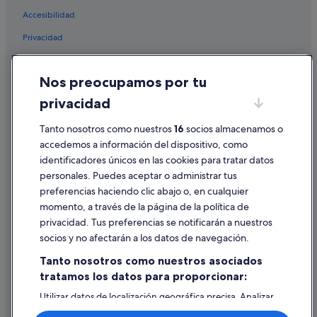
Hoteles cerca de Teatro Pavón
Accesibilidad
Hoteles LGTBQIA en Madrid
Privacidad
Hoteles boutique en Madrid
Cookies
Hoteles cerca de Cárcel de la Inquisición
Nos preocupamos por tu
Condiciones de uso
privacidad
Información legal/contacto
Tanto nosotros como nuestros
16
socios almacenamos o
Pautas sobre el contenido y cómo denunciar contenido
accedemos a información del dispositivo, como
identificadores únicos en las cookies para tratar datos
Ayuda
personales. Puedes aceptar o administrar tus
Ayuda
preferencias haciendo clic abajo o, en cualquier
momento, a través de la página de la política de
Cancelar un vuelo
privacidad. Tus preferencias se notificarán a nuestros
Cancelar una reserva de hotel o de un alquiler vacacional
socios y no afectarán a los datos de navegación.
Plazos de reembolso
Tanto nosotros como nuestros asociados
tratamos los datos para proporcionar:
Utilizar un cupón de Expedia
Utilizar datos de localización geográfica precisa. Analizar
Documentos para viajes internacionales
activamente las características del dispositivo para su