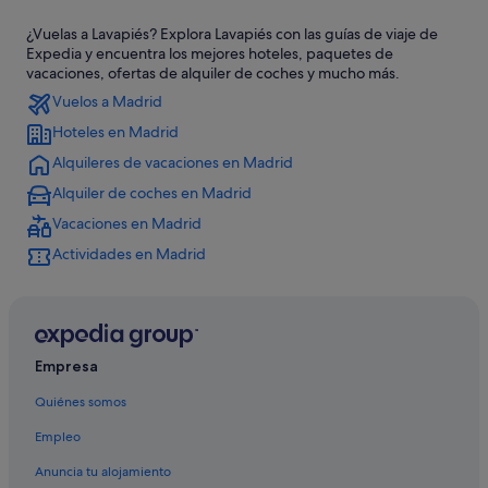
Barrio de las Letras hoteles
¿Vuelas a Lavapiés? Explora Lavapiés con las guías de viaje de
Hoteles cerca de Teatro Coliseum
Expedia y encuentra los mejores hoteles, paquetes de
Hoteles de 3 estrellas en Puente de Vallecas
vacaciones, ofertas de alquiler de coches y mucho más.
Vuelos a Madrid
Hoteles con wifi en Lavapiés
Hoteles en Madrid
Hoteles que aceptan mascotas en Madrid
Alquileres de vacaciones en Madrid
Hoteles cerca de Swinton & Grant
Alquiler de coches en Madrid
Hoteles cerca de Institución cultural Ateneo de Madrid
Vacaciones en Madrid
Hoteles románticos en Madrid
Actividades en Madrid
Pensiones en Estación de metro Palos de la Frontera
Anantara hoteles en Madrid
Distrito Centro de Madrid hoteles
Hoteles baratos en Madrid
Empresa
Hoteles de 3 estrellas en Atocha
Quiénes somos
Hoteles cerca de Parroquia Santuario María Auxiliadora
Empleo
Room Mate Hotels en Lavapiés
Anuncia tu alojamiento