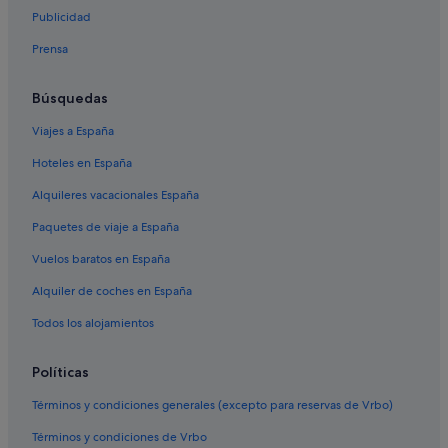
Apartoteles en Madrid
Publicidad
Room Mate Hotels en Barrio de las Letras
Prensa
Hoteles cerca de Estadio Santiago Bernabéu
Hoteles para familias en Madrid
Búsquedas
Madrid hoteles
Viajes a España
Hoteles con spa en Madrid
Hoteles en España
Hoteles boutique en Distrito Centro de Madrid
Alquileres vacacionales España
Hoteles cerca de Teatro Circo Price
Paquetes de viaje a España
Pensiones en Madrid
Vuelos baratos en España
Embajadores hoteles
Alquiler de coches en España
Hoteles de 4 estrellas en Madrid
Todos los alojamientos
Apartoteles en Estación de metro Embajadores
Hoteles con piscina en Madrid
Políticas
Hoteles cerca de Teatro Lope de Vega
Términos y condiciones generales (excepto para reservas de Vrbo)
Huertas hoteles
Términos y condiciones de Vrbo