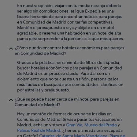
Apartoteles en Madrid
En nuestra opinión, viajar con tu media naranja debería
ser algo sin complicaciones, así que Expedia es una
Hoteles con piscina en Alcorcón
buena herramienta para encontrar hoteles para parejas
Hoteles de 4 estrellas en Madrid
en Comunidad de Madrid con tarifas competitivas.
Mantén el presupuesto a raya y alójate en un motel
Hoteles que aceptan mascotas en Tres Cantos
agradable, o reserva una habitación en un hotel de alta
gama para sorprender a la persona a la que más quieres.
Hoteles boutique en Madrid
¿Cómo puedo encontrar hoteles económicos para parejas
Hoteles que aceptan mascotas en Torrejón de Ardoz
en Comunidad de Madrid?
Hoteles con restaurante en Madrid
Gracias a la práctica herramienta de filtros de Expedia,
Hoteles de 3 estrellas en Madrid
buscar hoteles económicos para parejas en Comunidad
de Madrid es un proceso rápido. Para dar con un
Villanueva de la Cañada hoteles
alojamiento que no te cueste un riñón, personaliza los
resultados de búsqueda por comodidades, clasificación
Pensiones en Madrid
por estrellas y presupuesto.
Hoteles con spa en San Lorenzo de El Escorial
¿Qué se puede hacer cerca de mi hotel para parejas en
Nh Hotels en Alcalá de Henares
Comunidad de Madrid?
Hoteles baratos en Madrid
Hay un montón de formas de ocuparse los días en
Comunidad de Madrid. Si vas a pasar tus vacaciones en
Hoteles con spa en San Sebastián de los Reyes
Madrid, echa un vistazo a
Gran Vía
,
Museo del Prado
y
Palacio Real de Madrid
. ¿Tienes planeada una escapada
Hoteles con piscina en El Escorial
en Getafe?
Catedral de Santa María Magdalena
,
Plaza de