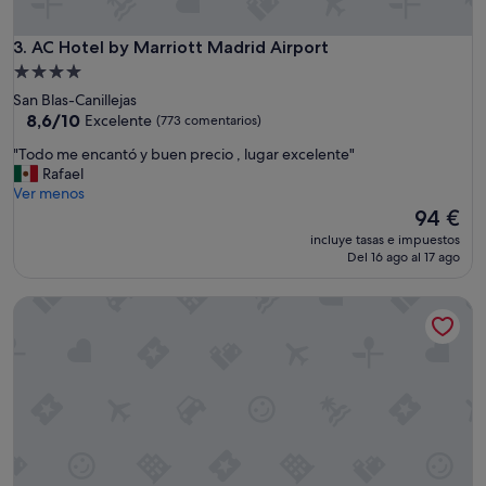
e
v
AC Hotel by Marriott Madrid Airport
3. AC Hotel by Marriott Madrid Airport
a
d
Alojamiento
o
de
San Blas-Canillejas
b
4.0 estrellas
8.6
8,6/10
Excelente
(773 comentarios)
u
sobre
e
"
"Todo me encantó y buen precio , lugar excelente"
10,
n
T
Rafael
Excelente,
a
o
Ver menos
(773 comentarios)
i
d
El
94 €
m
o
precio
incluye tasas e impuestos
p
m
actual
Del 16 ago al 17 ago
r
e
es
e
e
de
NH Collection Palacio de Tepa
s
n
94 €
i
c
ó
a
n
n
e
t
n
ó
a
y
m
b
b
u
a
e