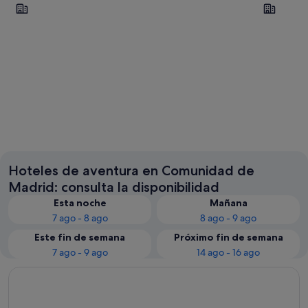
Madrid
San Lorenz
Madrid
San Lore
Hoteles de aventura en Comunidad de
Madrid: consulta la disponibilidad
Esta noche
Mañana
7 ago - 8 ago
8 ago - 9 ago
Este fin de semana
Próximo fin de semana
7 ago - 9 ago
14 ago - 16 ago