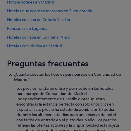
Hotusa hoteles en Madrid
Hoteles que aceptan mascotas en Fuenlabrada
Hoteles con spa en Collado Villalba
Pensiones en Leganés
Hoteles con spa en Colmenar Viejo
Hoteles con piscina en Madrid
Hoteles para bodas en Madrid
Preguntas frecuentes
Hoteles con piscina en Tres Cantos
Hoteles con spa en Griñón
¿Cuánto cuestan los hoteles para parejas en Comunidad de
Madrid?
Pensiones en Alcorcón
Los precios rondarán entre y por noche en los hoteles
Hoteles con piscina en Garganta de los Montes
para parejas de Comunidad de Madrid.
Hoteles LGTBQIA en Madrid
Independientemente de tu estilo o presupuesto,
encontrarás la estancia perfecta con solo unos clics en
Hoteles románticos en Valdemoro
Expedia. Este precio ha estado disponible en Expedia
durante los últimos siete días para una reserva de hotel
Hoteles con piscina en Navacerrada
con fecha de entrada en el plazo de un año. Los precios
Hoteles para familias en Madrid
reflejan las ofertas actuales y la disponibilidad está sujeta
a cambios. Se pueden aplicar condiciones adicionales.