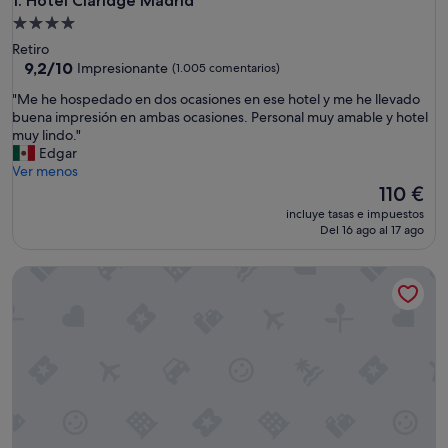
Hotel Claridge Madrid
1. Hotel Claridge Madrid
Alojamiento
de
Retiro
4.0 estrellas
9.2
9,2/10
Impresionante
(1.005 comentarios)
sobre
"
"Me he hospedado en dos ocasiones en ese hotel y me he llevado
10,
M
buena impresión en ambas ocasiones. Personal muy amable y hotel
Impresionante,
e
muy lindo."
(1.005 comentarios)
h
Edgar
e
Ver menos
h
El
110 €
o
precio
incluye tasas e impuestos
s
actual
Del 16 ago al 17 ago
p
es
e
de
NH Collection Madrid Eurobuilding
d
110 €
a
d
o
e
n
d
o
s
o