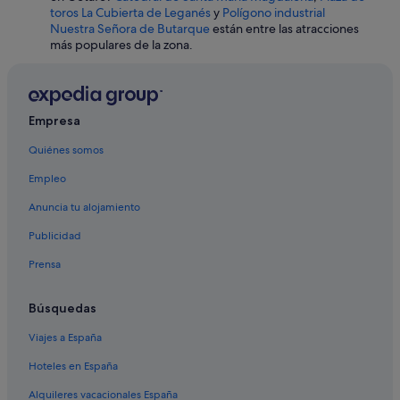
Hoteles con piscina en Fuenlabrada
toros La Cubierta de Leganés
y
Polígono industrial
Nuestra Señora de Butarque
están entre las atracciones
Hoteles con spa en Madrid
más populares de la zona.
Hoteles con spa en Tres Cantos
Hoteles con spa en Aranjuez
Paradores hoteles en Aranjuez
Empresa
Hoteles de 5 estrellas en San Lorenzo de El Escorial
Quiénes somos
Hoteles románticos en Collado Villalba
Empleo
Moteles en Madrid
Anuncia tu alojamiento
Móstoles hoteles
Publicidad
Hoteles con spa en Torrejón de Ardoz
Prensa
Nh Hotels en Las Rozas de Madrid
Hoteles que aceptan mascotas en Madrid
Búsquedas
Hoteles con spa en El Boalo
Viajes a España
Hoteles con spa en Móstoles
Hoteles en España
Las Rozas de Madrid hoteles
Alquileres vacacionales España