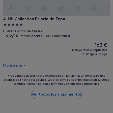
s
n
o
p
c
r
a
e
NH Collection Palacio de Tepa
4. NH Collection Palacio de Tepa
s
c
Alojamiento
i
i
de
o
Distrito Centro de Madrid
o
5.0 estrellas
9.2
n
9,2/10
Impresionante
(1.001 comentarios)
,
sobre
e
l
El
163 €
10,
s
u
precio
Impresionante,
.
g
incluye tasas e impuestos
actual
(1.001 comentarios)
P
Del 12 ago al 13 ago
a
es
e
r
de
r
e
Mostrar más
163 €
s
x
o
c
Precio
Precio más bajo por noche encontrado en las últimas 24 horas para una
n
e
estancia de 1 noche y 2 adultos. Los precios y la disponibilidad están sujetos a
más
a
l
cambios. Pueden aplicarse términos y condiciones adicionales.
bajo
l
e
por
m
n
noche
Ver todos los alojamientos
u
t
encontrado
y
e
en
a
"
las
m
últimas
a