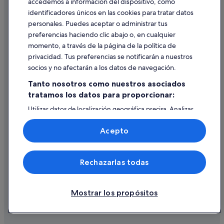
accedemos a información del dispositivo, como
identificadores únicos en las cookies para tratar datos
Ayuda
personales. Puedes aceptar o administrar tus
Ayuda
preferencias haciendo clic abajo o, en cualquier
momento, a través de la página de la política de
Cancelar un vuelo
privacidad. Tus preferencias se notificarán a nuestros
Cancelar una reserva de hotel o de un alquiler vacacional
socios y no afectarán a los datos de navegación.
Plazos de reembolso
Tanto nosotros como nuestros asociados
tratamos los datos para proporcionar:
Utilizar un cupón de Expedia
Utilizar datos de localización geográfica precisa. Analizar
Documentos para viajes internacionales
activamente las características del dispositivo para su
identificación. Almacenar la información en un dispositivo
Acepto
y/o acceder a ella. Publicidad y contenido personalizados,
medición de publicidad y contenido, investigación de
audiencia y desarrollo de servicios.
© 2026 Expedia, Inc., una empresa de Expedia Group. Todos los
Rechazarlas todas
Lista de asociados (proveedores)
derechos reservados. Expedia y el logotipo de Expedia son marcas
comerciales o marcas comerciales registradas de Expedia, Inc.
Vacationspot, S.L., Agencia de Viajes, I-AV-0000631.3.
Mostrar los propósitos