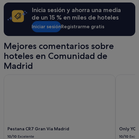
24 horas
b
Inicia sesión y ahorra una media
para
l
una
e
de un 15 % en miles de hoteles
estancia
y
Iniciar sesión
Registrarme gratis
de
h
1 noche
o
y
t
2 adultos.
Mejores comentarios sobre
e
Los
l
hoteles en Comunidad de
precios
m
y
u
Madrid
la
y
disponibilidad
l
están
Pestana CR7 Gran Vía Madrid
Only YOU 
i
sujetos
n
a
d
cambios.
o
Pueden
.
aplicarse
"
términos
y
condiciones
adicionales.
Pestana CR7 Gran Vía Madrid
Only YOU
10/10
Excelente
10/10
Excel