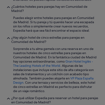
Hoteles con spa en Majadahonda
¿Cuántos hoteles para parejas hay en Comunidad de
Collado Villalba hoteles
Madrid?
Pensiones en San Sebastián de los Reyes
Puedes elegir entre hoteles para parejas en Comunidad
de Madrid. Si tu pareja y tú queréis hacer una escapada
Hoteles con piscina en Buitrago del Lozoya
sin los niños o simplemente crear nuevos recuerdos,
Patones de Arriba hoteles
Expedia hará que sea fácil encontrar el espacio ideal.
Hoteles con spa en Alcalá de Henares
¿Hay algún hotel de cinco estrellas para parejas en
Comunidad de Madrid?
Pensiones en Alcalá de Henares
Sorprende a tu alma gemela con una reserva en uno de
Madrid hoteles
nuestros hoteles de cinco estrellas para parejas en
Comunidad de Madrid. En la fantástica ciudad de Madrid
Hoteles con piscina en Leganés
hay opciones extraordinarias, como
Gran Hotel Inglés -
Aldea del Fresno hoteles
The Leading Hotels of the World
. Algunas de las
instalaciones que incluye este sitio de alta categoría son
Hoteles de esquí en Navacerrada
salas de tratamientos y un colchón con acabado tipo
almohada. También puedes alojarte en
VP Plaza España
Coslada hoteles
Design
. Con una terraza y servicios de belleza, este hotel
Alcobendas hoteles
de cinco estrellas en Madrid es perfecto para disfrutar
de un viaje romántico.
Hoteles baratos en Leganés
¿Por qué utilizar Expedia para reservar un hotel para parejas
Hoteles de 5 estrellas en Madrid
en Comunidad de Madrid?