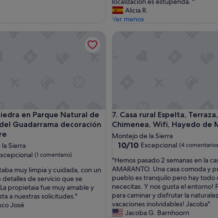
s
localizacion es estupenda. "
o
Alicia R.
d
Ver menos
e
ra 12 personas
dra en Parque Natural de la Sierra del Guadarrama decoració
Casa rural Espelta, Terraza,B
l
a
c
a
s
a
e
s
l
ra 12 personas
dra en Parque Natural de la Sierra del Guadarrama decoració
Casa rural Espelta, Terraza,B
piedra en Parque Natural de
7. Casa rural Espelta, Terraz
a
m
a del Guadarrama decoración
Chimenea, Wifi, Hayedo de 
e
re
Montejo de la Sierra
n
10.0
10/10
Excepcional
 la Sierra
(4 comentarios
t
sobre
xcepcional
(1 comentario)
a
"
"Hemos pasado 2 semanas en la ca
10,
b
H
AMARANTO. Una casa comoda y pre
staba muy limpia y cuidada, con un
Excepcional,
l
e
pueblo es tranquilo pero hay todo
detalles de servicio que se
(4 comentarios)
nal,
e
m
nececitas. Y nos gusta el entorno! 
La propietaia fue muy amable y
ario)
,
o
para caminar y disfrutar la naturale
ta a nuestras solicitudes."
e
s
vacaciones inolvidables! Jacoba"
sco José
s
p
Jacoba G. Barnhoorn