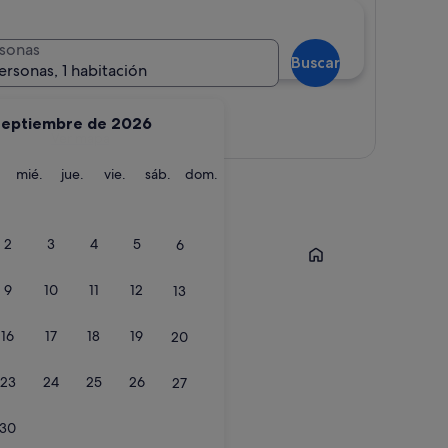
sonas
Buscar
ersonas, 1 habitación
septiembre de 2026
Ver mapa
martes
miércoles
jueves
viernes
sábado
domingo
mié.
jue.
vie.
sáb.
dom.
Chinchón
2
3
4
5
6
9
10
11
12
13
16
17
18
19
20
23
24
25
26
27
30