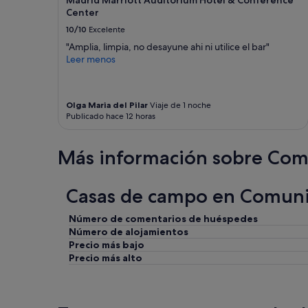
n
y
r
Center
t
a
v
10/10
Excelente
b
c
i
i
o
c
"Amplia, limpia, no desayune ahi ni utilice el bar"
e
g
i
Leer menos
n
e
o
é
d
q
q
o
u
u
r
Olga Maria del Pilar
Viaje de 1 noche
e
Publicado hace 12 horas
i
e
s
p
i
e
é
d
a
Más información sobre Co
e
e
g
t
a
r
s
l
a
Casas de campo en Comuni
p
p
d
a
a
e
c
r
c
Número de comentarios de huéspedes
i
a
e
Número de alojamientos
e
p
.
Precio más bajo
u
a
L
Precio más alto
s
s
a
e
a
p
.
r
r
J
u
o