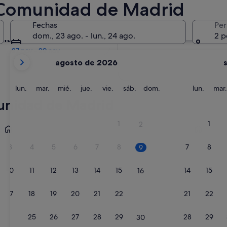
 Comunidad de Madrid
En dos meses
Fechas
Per
2 oct - 4 oct
dom., 23 ago. - lun., 24 ago.
2 p
entro de cuatro meses
27 nov - 29 nov
Tus
agosto de 2026
meses
actuales
son
lunes
martes
miércoles
jueves
viernes
sábado
domingo
lunes
lun.
mar.
mié.
jue.
vie.
sáb.
dom.
lun.
mar.
August
munidad de Madrid
de
2026
San Lorenzo de El Escorial
Madrid
1
1
2
y
September
3
4
5
6
7
8
7
8
9
de
2026.
10
11
12
13
14
15
14
15
16
17
18
19
20
21
22
21
22
23
24
25
26
27
28
29
28
29
30