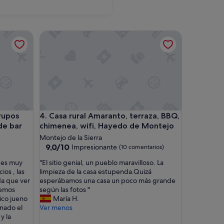
Chinchón
s con piscina, barbacoa, barra de bar
Casa rural Amaranto, terraza, BBQ, chimenea, wifi
s con piscina, barbacoa, barra de bar
Casa rural Amaranto, terraza, BBQ, chimenea, wifi
grupos
4. Casa rural Amaranto, terraza, BBQ,
de bar
chimenea, wifi, Hayedo de Montejo
Montejo de la Sierra
9.0
9,0/10
Impresionante
(10 comentarios)
sobre
"
, es muy
"El sitio genial, un pueblo maravilloso. La
10,
E
ios , las
limpieza de la casa estupenda.Quizá
Impresionante,
l
da que ver
esperábamos una casa un poco más grande
(10 comentarios)
s
hemos
según las fotos "
i
ico jueno
María H.
t
onado el
Ver menos
i
y la