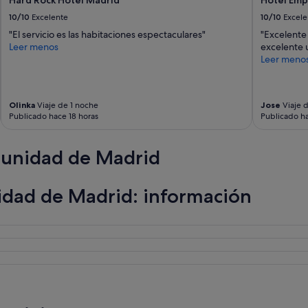
a
s
10/10
Excelente
10/10
Excele
s
a
d
.
"El servicio es las habitaciones espectaculares"
"Excelente 
e
E
Leer menos
excelente 
l
l
Leer meno
a
p
c
u
a
e
s
b
Olinka
Viaje de 1 noche
Jose
Viaje 
Publicado hace 18 horas
Publicado h
a
l
n
o
o
e
munidad de Madrid
t
s
i
t
e
r
dad de Madrid: información
n
a
e
n
n
q
n
u
a
i
d
l
a
o
q
p
u
e
e
r