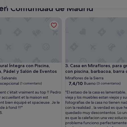
San Lorenzo de El Escorial
Madrid
o en Comunidad de Madrid
31
rupos y rutas de senderismo/BTT
l Íntegra con Piscina, Barbacoa, Pádel y Salón de Eventos
Casa en Miraflores, para grupo
rupos y rutas de senderismo/BTT
l Íntegra con Piscina, Barbacoa, Pádel y Salón de Eventos
Casa en Miraflores, para grupo
ural Íntegra con Piscina,
3. Casa en Miraflores, para 
, Pádel y Salón de Eventos
con piscina, barbacoa, barra 
e Salvanés
Miraflores de la Sierra
7.4
7,4/10
xcepcional
Bueno
(1 comentario)
(3 comentarios)
sobre
"
nt c’était vraiment au top !! Pedro
"El estaso de la casa es lamentable
10,
E
 accueillant et la maison est
vieja y los muebles estan viejos y suc
nal,
Bueno,
l
nt bien équipé et spacieuse. Je le
fotografias de la casa no tienen na
ario)
(3 comentarios)
e
 à fond !!!"
con la realidad , la verdad es que 
s
S.
quedado muy descontentos. Lo un
t
es que la calefacion una vez soluci
a
problema funciono perfectamente 