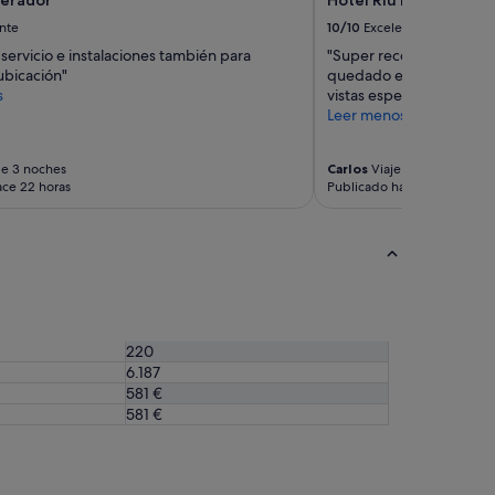
c
nte
10/10
Excelente
a
s
servicio e instalaciones también para
"Super recomendado el 
a
ubicación"
quedado en Madrid!!! El
u
s
vistas espectaculares y l
n
Leer menos
p
o
c
de 3 noches
Carlos
Viaje de 3 noches
ace 22 horas
Publicado hace 23 horas
o
m
á
s
g
r
a
n
d
220
e
6.187
s
581 €
e
581 €
g
ú
n
l