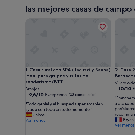
Aranjuez
las mejores casas de camp
Casa rural con SPA (Jacuzzi y Sauna) ideal para g
Casa Rura
Casa rural con SPA (Jacuzzi y Sauna) ideal para g
Casa Rura
1. Casa rural con SPA (Jacuzzi y Sauna)
2. Casa R
ideal para grupos y rutas de
Barbacoa
senderismo/BTT
Villarejo d
10.0
10/10
E
Braojos
sobre
9.6
9,6/10
Excepcional
(33 comentarios)
"
"Francheme
10,
sobre
F
a été super
"
"Todo genial y el huesped super amable y
Excepcio
10,
r
parfaiteme
T
ayudo con todo en todo momento."
(1 coment
Excepcional,
a
recommande
o
Jaime
(33 comentarios)
n
Bryan 
d
Ver menos
c
Ver menos
o
h
g