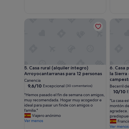
e
e
m
n
e
i
n
a
Casa rural (alquiler íntegro) Arroyocantarranas pa
Casa pie
t
l
c
y
’
e
é
l
t
h
a
u
i
e
t
s
v
p
Casa rural (alquiler íntegro) Arroyocantarranas pa
Casa pie
5. Casa rural (alquiler íntegro)
6. Casa 
r
e
a
Arroyocantarranas para 12 personas
la Sierr
d
i
s
campest
Canencia
m
u
9.6
9,6/10
Excepcional
(30 comentarios)
Becerril de
e
p
sobre
10.0
10/10
E
n
"
e
"Hemos pasado el fin de semana con amigos,
10,
sobre
t
H
r
muy recomendada. Hogar muy acogedor e
"
"La casa e
Excepcional,
10,
a
e
a
ideal para pasar un finde con amigos o
L
montón de 
(30 comentarios)
Excepcio
u
m
m
familia."
a
agradece. 
(1 coment
t
o
a
Viajero anónimo
c
predispues
o
s
b
Ver menos
a
Franci
p
p
l
s
Ver menos