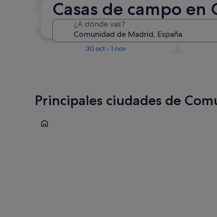
Casas de campo en
En dos semanas
¿A dónde vas?
21 ago - 23 ago
Dentro de tres meses
D
30 oct - 1 nov
Principales ciudades de Co
Aranjuez