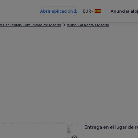
•
Abrir aplicación
EUR
Anunciar alo
nd Car Rentals Comunidad de Madrid
Island Car Rentals Madrid
 Island Car Rentals en Dist
Entrega en el lugar de 