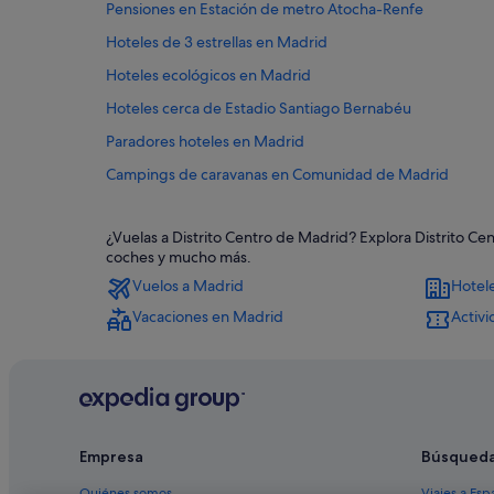
Pensiones en Estación de metro Atocha-Renfe
Hoteles de 3 estrellas en Madrid
Hoteles ecológicos en Madrid
Hoteles cerca de Estadio Santiago Bernabéu
Paradores hoteles en Madrid
Campings de caravanas en Comunidad de Madrid
Justicia hoteles
¿Vuelas a Distrito Centro de Madrid? Explora Distrito Ce
Hoteles cerca de Gran Vía
coches y mucho más.
Hoteles baratos en Madrid
Vuelos a Madrid
Hotel
Hoteles para bodas en Madrid
Vacaciones en Madrid
Activ
Sercotel Hotels en Madrid
Catalonia hoteles en Madrid
Hoteles románticos en Madrid
Comunidad de Madrid hoteles
Empresa
Búsqued
Ace Hotel en Madrid
Quiénes somos
Viajes a Esp