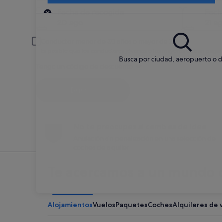
Recogida
Fecha de recogida
Fech
20 ago
21 a
Conductor menor de 30 años o mayor de 70
Es posible que los conductores jóvenes o los mayores deban pagar
Busca por ciudad, aeropuerto o d
Tengo un código de descuento
Buscar
No te preocupes si cambias de idea
Anulación sin penalización en una selección de
coches de alquiler
Te acercamos a un mundo d
Alojamientos
Vuelos
Paquetes
Coches
Alquileres de 