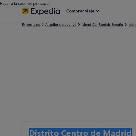
Pasar a la sección principal
Comprar viaje
Expedia.es
Alquiler de coches
Island Car Rentals España
Isla
Coches de alquiler con
Recogida
Recogida
Distrito Centro de Madrid