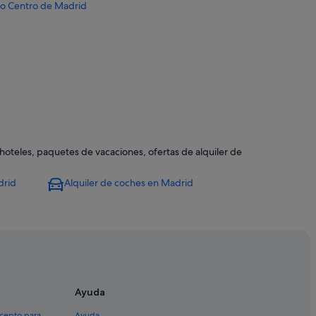
ito Centro de Madrid
 Madrid
 hoteles, paquetes de vacaciones, ofertas de alquiler de
e Madrid
ad de Madrid
drid
Alquiler de coches en Madrid
Ayuda
adrid
xcepto para
Ayuda