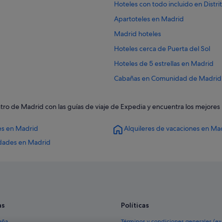
Hoteles con todo incluido en Distr
Apartoteles en Madrid
Madrid hoteles
Hoteles cerca de Puerta del Sol
Hoteles de 5 estrellas en Madrid
Cabañas en Comunidad de Madrid
Hoteles que aceptan mascotas en
ntro de Madrid con las guías de viaje de Expedia y encuentra los mejores
Melia hoteles en Distrito Centro d
Hoteles para familias en Comunid
es en Madrid
Alquileres de vacaciones en Ma
Distrito Centro de Madrid hoteles
idades en Madrid
Chalets en Madrid
Hoteles de 3 estrellas en Atocha
Hoteles con spa en Madrid
Apartamentos en Madrid
as
Políticas
Apartamentos en Comunidad de M
aña
Términos y condiciones generales (e