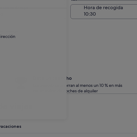
Entrega en el lugar de 
a de entrega
Hora de recogida
go
 un recargo.
irección
Date un capricho
Los miembros ahorran al menos un 10 % en más
de un millón de coches de alquiler
e viajes
vacaciones