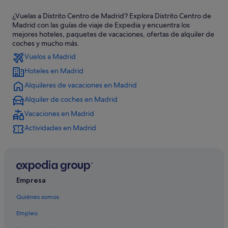
Hoteles de 3 estrellas en Madrid
¿Vuelas a Distrito Centro de Madrid? Explora Distrito Centro de
Pensiones en Estación de metro Atocha-Renfe
Madrid con las guías de viaje de Expedia y encuentra los
Hoteles LGTBQIA en Madrid
mejores hoteles, paquetes de vacaciones, ofertas de alquiler de
coches y mucho más.
Hoteles con conserje en Madrid
Vuelos a Madrid
Distrito Centro de Madrid hoteles
Hoteles en Madrid
Santos hoteles en Madrid
Alquileres de vacaciones en Madrid
Hoteles baratos en Chueca
Alquiler de coches en Madrid
Casas privadas de vacaciones en Madrid
Vacaciones en Madrid
Hoteles de 5 estrellas en Madrid
Actividades en Madrid
Hoteles con bar en Comunidad de Madrid
Hoteles ecológicos en Madrid
Steigenberger hoteles en Madrid
Empresa
Apartoteles en Madrid
Quiénes somos
Husa hoteles en Madrid
Empleo
Villas en Comunidad de Madrid