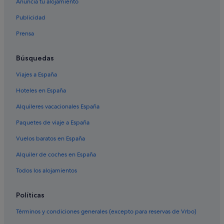
Anuncia tu alojamiento
Hoteles que aceptan mascotas en Madrid
Hoteles para familias en Madrid
Publicidad
Hoteles históricos en Madrid
Prensa
Hoteles cerca de Teatro Lope de Vega
Búsquedas
Albergues en Comunidad de Madrid
Viajes a España
Hoteles de 4 estrellas en Distrito Centro de Madrid
Hoteles en España
Nh Hotels en Madrid
Alquileres vacacionales España
Apartamentos en Madrid
Hoteles con bodega en Comunidad de Madrid
Paquetes de viaje a España
Moteles en Madrid
Vuelos baratos en España
Casas de campo en Comunidad de Madrid
Alquiler de coches en España
Hoteles boutique en Distrito Centro de Madrid
Todos los alojamientos
Hoteles cerca de Estadio Santiago Bernabéu
Políticas
Justicia hoteles
Términos y condiciones generales (excepto para reservas de Vrbo)
Oyo Rooms hoteles en Madrid