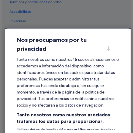
Hoteles baratos en Madrid
Términos y condiciones de Vrbo
Hoteles boutique en Comunidad de Madrid
Accesibilidad
Hoteles románticos en Madrid
Privacidad
Hoteles de aventura en Distrito Centro de Madrid
Cookies
Hoteles con restaurante en Madrid
Nos preocupamos por tu
Condiciones de uso
Pensiones en Madrid
privacidad
Información legal/contacto
Campings de caravanas en Comunidad de Madrid
Tanto nosotros como nuestros
16
socios almacenamos o
Pautas sobre el contenido y cómo denunciar contenido
accedemos a información del dispositivo, como
identificadores únicos en las cookies para tratar datos
Ayuda
personales. Puedes aceptar o administrar tus
Ayuda
preferencias haciendo clic abajo o, en cualquier
momento, a través de la página de la política de
Cancelar un vuelo
privacidad. Tus preferencias se notificarán a nuestros
Cancelar una reserva de hotel o de un alquiler vacacional
socios y no afectarán a los datos de navegación.
Plazos de reembolso
Tanto nosotros como nuestros asociados
tratamos los datos para proporcionar:
Utilizar un cupón de Expedia
Utilizar datos de localización geográfica precisa. Analizar
Documentos para viajes internacionales