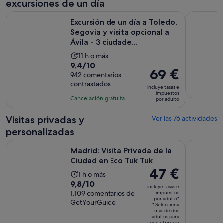
excursiones de un día
Excursión de un día a Toledo, Segovia y visita opcional a Ávil
Madrid Ci
Excursión de un día a Toledo,
Segovia y visita opcional a
Ávila - 3 ciudade...
La
11 h o más
9.4
9,4/10
duración
El
69 €
sobre
942 comentarios
de
precio
contrastados
10
la
incluye tasas e
es
impuestos
con
actividad
Cancelación gratuita
por adulto
de
942
es
69 €
comentarios
de
Visitas privadas y
Ver las 76 actividades
por
11 horas
personalizadas
adulto
Se abre e
Madrid: Visita Privada de la Ciudad en Eco Tuk Tuk
Madrid: Ca
Madrid: Visita Privada de la
Ciudad en Eco Tuk Tuk
El
47 €
La
1 h o más
precio
9.8
9,8/10
duración
incluye tasas e
es
sobre
1.109 comentarios de
impuestos
de
por adulto*
de
GetYourGuide
10
la
* Selecciona
47 €
más de dos
con
actividad
adultos para
por
que el precio