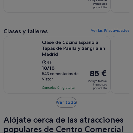
incluye tasas e
es
impuestos
con
por adulto
de
36
39 €
comentarios
por
adulto
Clases y talleres
Ver las 19 actividades
Clase de Cocina Española Tapas de Paella y Sangria en Madr
Visita Gui
Clase de Cocina Española
Tapas de Paella y Sangria en
Madrid
La
4 h
10.0
10/10
duración
El
85 €
sobre
543 comentarios de
de
precio
Viator
10
la
incluye tasas e
es
impuestos
con
actividad
Cancelación gratuita
por adulto
de
543
es
85 €
comentarios
de
Se
Ver todo
por
4 horas
abre
adulto
en
Alójate cerca de las atracciones
una
pestaña
populares de Centro Comercial
nueva