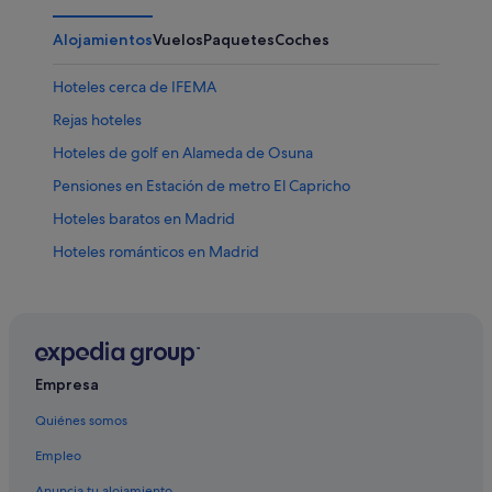
Alojamientos
Vuelos
Paquetes
Coches
Hoteles cerca de IFEMA
Rejas hoteles
Hoteles de golf en Alameda de Osuna
Pensiones en Estación de metro El Capricho
Hoteles baratos en Madrid
Hoteles románticos en Madrid
Albergues en Estación de metro El Capricho
Barcelo hoteles en Alameda de Osuna
Hoteles cerca de Centro Comercial Plenilunio
Hoteles baratos en Barajas
Empresa
Madrid hoteles
Quiénes somos
Hoteles para bodas en Alameda de Osuna
Empleo
Zenit hoteles en Alameda de Osuna
Anuncia tu alojamiento