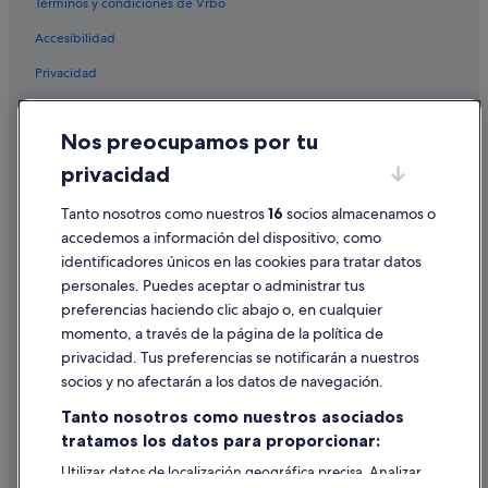
Términos y condiciones de Vrbo
Accesibilidad
Privacidad
Cookies
Nos preocupamos por tu
Condiciones de uso
privacidad
Información legal/contacto
Pautas sobre el contenido y cómo denunciar contenido
Tanto nosotros como nuestros
16
socios almacenamos o
accedemos a información del dispositivo, como
identificadores únicos en las cookies para tratar datos
Ayuda
personales. Puedes aceptar o administrar tus
Ayuda
preferencias haciendo clic abajo o, en cualquier
momento, a través de la página de la política de
Cancelar un vuelo
privacidad. Tus preferencias se notificarán a nuestros
Cancelar una reserva de hotel o de un alquiler vacacional
socios y no afectarán a los datos de navegación.
Plazos de reembolso
Tanto nosotros como nuestros asociados
tratamos los datos para proporcionar:
Utilizar un cupón de Expedia
Utilizar datos de localización geográfica precisa. Analizar
Documentos para viajes internacionales