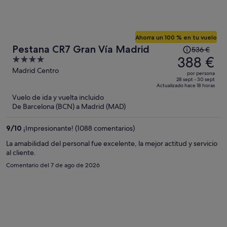
Ahorra un 100 % en tu vuelo
El
Pestana CR7 Gran Vía Madrid
536 €
precio
388 €
4
era
out
Madrid Centro
por persona
de
of
28 sept - 30 sept
Actualizado hace 18 horas
536 €,
5
Vuelo de ida y vuelta incluido
ahora
De Barcelona (BCN) a Madrid (MAD)
es
de
9
/
10
¡Impresionante! (1088 comentarios)
388 €
por
La amabilidad del personal fue excelente, la mejor actitud y servicio
al cliente.
persona
Comentario del 7 de ago de 2026