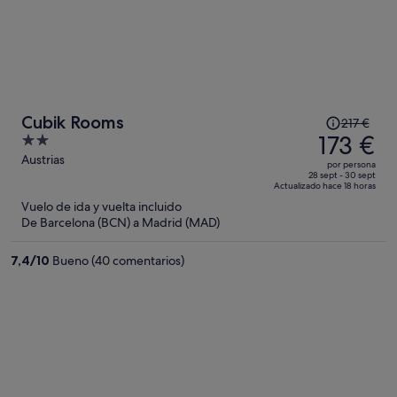
El
Cubik Rooms
217 €
precio
173 €
2
era
out
Austrias
por persona
de
of
28 sept - 30 sept
Actualizado hace 18 horas
217 €,
5
Vuelo de ida y vuelta incluido
ahora
De Barcelona (BCN) a Madrid (MAD)
es
de
7,4
/
10
Bueno (40 comentarios)
173 €
por
persona