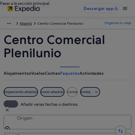
Pasar a la sección principal
Descargar app
Organiza tu viaje
Madrid
Centro Comercial Plenilunio
Centro Comercial
Plenilunio
Alojamientos
Vuelos
Coches
Paquetes
Actividades
Alojamiento añadido
Vuelo añadido
Coche
Turista
Añadir varias fechas o destinos
Origen