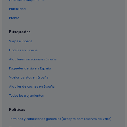
Hoteles de 3 estrellas en Atocha
Publicidad
Apartamentos en Estación de metro Alameda de Osuna
Prensa
Nh Hotels en Alameda de Osuna
Hoteles cerca de Estación de Aeropuerto T4
Búsquedas
Hoteles con casino en Alameda de Osuna
Viajes a España
Hoteles cerca de Adolfo Suárez Madrid-Barajas
Hoteles en España
Hoteles con spa en Madrid
Alquileres vacacionales España
Hoteles baratos en Alameda de Osuna
Paquetes de viaje a España
Hoteles que aceptan mascotas en Alameda de Osuna
Vuelos baratos en España
Alquiler de coches en España
Todos los alojamientos
Políticas
Términos y condiciones generales (excepto para reservas de Vrbo)