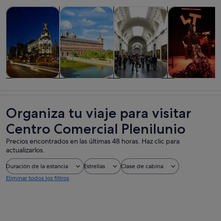
Se abre en una pestaña nue
Se abre en una pesta
Visitas guiadas y excursiones de un día
Historia y cultura
Visitas privadas y personaliza
Comidas, bebid
Visitas guiadas
Historia y
Visitas
Comidas,
y excursiones
cultura
privadas y
bebidas y vida
de un día
personalizadas
nocturna
Organiza tu viaje para visitar
Centro Comercial Plenilunio
Precios encontrados en las últimas 48 horas. Haz clic para
actualizarlos.
Duración de la estancia
Estrellas
Clase de cabina
Eliminar todos los filtros