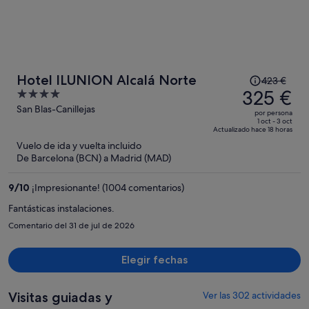
El
Hotel ILUNION Alcalá Norte
423 €
precio
325 €
4
era
out
San Blas-Canillejas
por persona
de
of
1 oct - 3 oct
Actualizado hace 18 horas
423 €,
5
Vuelo de ida y vuelta incluido
ahora
De Barcelona (BCN) a Madrid (MAD)
es
de
9
/
10
¡Impresionante! (1004 comentarios)
325 €
por
Fantásticas instalaciones.
persona
Comentario del 31 de jul de 2026
Elegir fechas
Visitas guiadas y
Ver las 302 actividades