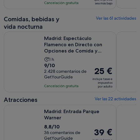
1109
es
Cancelación gratuita
sea más bajo
adulto*
comentarios
de
1 hora
Comidas, bebidas y
Ver las 61 actividades
vida nocturna
Madrid: Espectáculo Flamenco en Directo con Opciones de
Madrid en u
Madrid: Espectáculo
Flamenco en Directo con
Opciones de Comida y
Bebida
La
1 h
9.0
9/10
duración
El
25 €
sobre
2.428 comentarios de
de
precio
GetYourGuide
10
la
incluye tasas e
es
impuestos
con
actividad
Cancelación gratuita
por adulto
de
2428
es
25 €
comentarios
de
Atracciones
Ver las 22 actividades
por
1 hora
Se abre en una pestaña nuev
Madrid: Entrada Parque Warner
Madrid: E
adulto
Madrid: Entrada Parque
Warner
8.8
8,8/10
El
39 €
sobre
36 comentarios de
precio
GetYourGuide
10