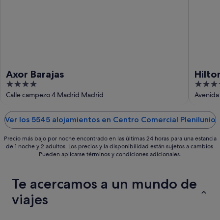
-
16
ago
Axor Barajas
Hilto
4
4
out
out
Calle campezo 4 Madrid Madrid
Avenida
of
of
5
5
Ver los 5545 alojamientos en Centro Comercial Plenilunio
Precio más bajo por noche encontrado en las últimas 24 horas para una estancia
de 1 noche y 2 adultos. Los precios y la disponibilidad están sujetos a cambios.
Pueden aplicarse términos y condiciones adicionales.
Te acercamos a un mundo de
viajes