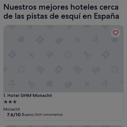
Nuestros mejores hoteles cerca
de las pistas de esquí en España
Hotel GHM Monachil
Hotel GHM Monachil
1. Hotel GHM Monachil
Alojamiento
de
Monachil
3.0 estrellas
7.6
7,6/10
Bueno
(263 comentarios)
sobre
10,