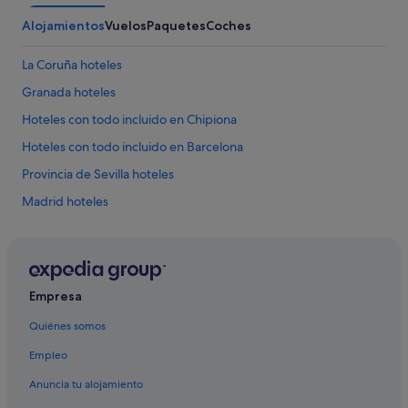
e
Alojamientos
Vuelos
Paquetes
Coches
q
u
e
La Coruña hoteles
p
a
Granada hoteles
r
Hoteles con todo incluido en Chipiona
e
c
Hoteles con todo incluido en Barcelona
í
a
Provincia de Sevilla hoteles
s
Madrid hoteles
o
b
Provincia de Salamanca hoteles
r
a
Islas Cíes hoteles
s
Galicia hoteles
d
Empresa
e
Hoteles con spa en Valencia
l
Quiénes somos
b
Hoteles con todo incluido en Provincia de Huelva
u
Empleo
Hoteles con spa en Barcelona
f
Anuncia tu alojamiento
f
San Sebastián hoteles
e