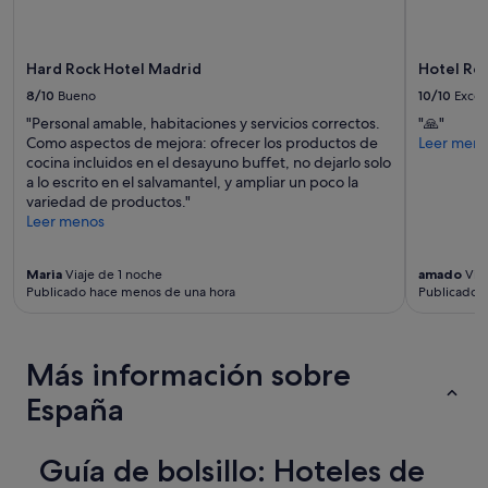
e
.
aplicarse
l
.
términos
p
.
y
a
Hard Rock Hotel Madrid
Hotel Re
.
condiciones
r
.
8/10
Bueno
10/10
Excel
adicionales.
a
.
"Personal amable, habitaciones y servicios correctos.
"🙏"
i
.
Como aspectos de mejora: ofrecer los productos de
Leer men
r
.
cocina incluidos en el desayuno buffet, no dejarlo solo
a
,
a lo escrito en el salvamantel, y ampliar un poco la
l
.
variedad de productos."
p
.
Leer menos
u
,
e
.
b
.
Maria
Viaje de 1 noche
amado
Viaj
l
.
Publicado hace menos de una hora
Publicado h
o
.
.
.
T
.
o
Más información sobre
.
d
.
o
España
.
b
.
i
.
e
Guía de bolsillo: Hoteles de
.
n
.