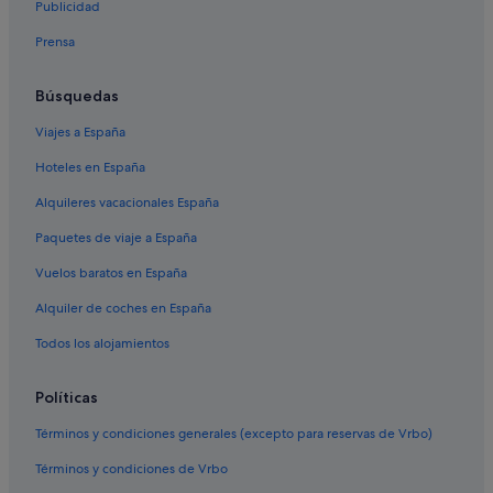
Publicidad
t
Hoteles para familias en Madrid
d
Prensa
Hoteles con todo incluido en Sevilla
e
l
Hoteles con todo incluido en Torremolinos
a
Búsquedas
m
Hoteles baratos en Málaga
a
Viajes a España
Málaga hoteles
ñ
Hoteles en España
a
Sanxenxo hoteles
n
Alquileres vacacionales España
a
Bilbao hoteles
"
Paquetes de viaje a España
Hoteles con todo incluido en Calpe
Vuelos baratos en España
Hoteles con todo incluido en Salou
Alquiler de coches en España
Córdoba hoteles
Hoteles baratos en Madrid
Todos los alojamientos
Toledo hoteles
Políticas
Hoteles con piscina en Madrid
Términos y condiciones generales (excepto para reservas de Vrbo)
Hoteles con todo incluido en Provincia de Alicante
Términos y condiciones de Vrbo
Hoteles con todo incluido en Marina d'Or - Ciudad de