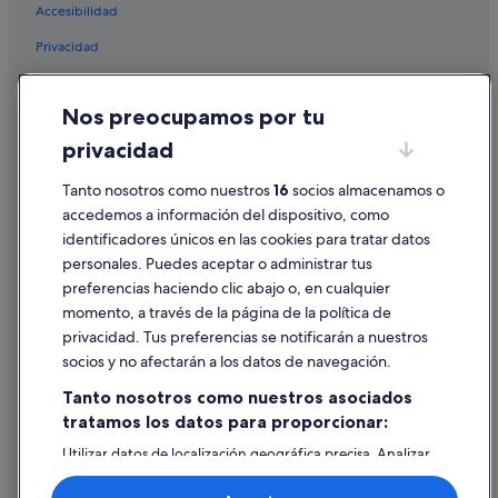
Vacaciones
Accesibilidad
Vigo hoteles
Privacidad
Hoteles con spa en Málaga
Cookies
Hoteles con todo incluido en Mojácar
Nos preocupamos por tu
Condiciones de uso
Hoteles con todo incluido en Asturias
privacidad
Información legal/contacto
Hoteles con todo incluido en Málaga
Pautas sobre el contenido y cómo denunciar contenido
Tanto nosotros como nuestros
16
socios almacenamos o
Valencia hoteles
accedemos a información del dispositivo, como
Segovia hoteles
identificadores únicos en las cookies para tratar datos
Ayuda
personales. Puedes aceptar o administrar tus
Palma de Mallorca hoteles
Ayuda
preferencias haciendo clic abajo o, en cualquier
Hoteles que aceptan mascotas en Madrid
momento, a través de la página de la política de
Cancelar un vuelo
Gandía hoteles
privacidad. Tus preferencias se notificarán a nuestros
Cancelar una reserva de hotel o de un alquiler vacacional
socios y no afectarán a los datos de navegación.
Hoteles con todo incluido en Comunidad Valenciana
Plazos de reembolso
Tanto nosotros como nuestros asociados
Hoteles con todo incluido en Cataluña
tratamos los datos para proporcionar:
Utilizar un cupón de Expedia
Barcelona hoteles
Utilizar datos de localización geográfica precisa. Analizar
Documentos para viajes internacionales
Gijón hoteles
activamente las características del dispositivo para su
identificación. Almacenar la información en un dispositivo