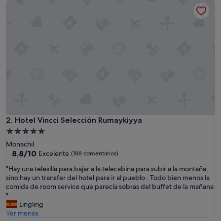
Hotel Vincci Selección Rumaykiyya
Bueno,
(263 comentarios)
Hotel Vincci Selección Rumaykiyya
2. Hotel Vincci Selección Rumaykiyya
Alojamiento
de
Monachil
5.0 estrellas
8.8
8,8/10
Excelente
(188 comentarios)
sobre
"
"Hay una telesilla para bajar a la telecabina para subir a la montaña,
10,
H
sino hay un transfer del hotel para ir al pueblo . Todo bien menos la
Excelente,
a
comida de room service que parecía sobras del buffet de la mañana
(188 comentarios)
y
"
u
Lingling
n
Ver menos