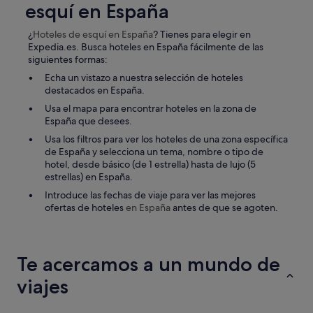
esquí en España
m
.
e
"
n
¿
Hoteles de esquí
en España
? Tienes para elegir en
o
Expedia.es. Busca hoteles en España fácilmente de las
s
siguientes formas:
l
Echa un vistazo a nuestra selección de hoteles
a
destacados en España.
c
o
Usa el mapa para encontrar hoteles en la zona de
m
España que desees.
i
Usa los filtros para ver los hoteles de una zona específica
d
de España y selecciona un tema, nombre o tipo de
a
hotel, desde básico (de 1 estrella) hasta de lujo (5
d
estrellas) en España.
e
r
Introduce las fechas de viaje para ver las mejores
o
ofertas de hoteles
en España
antes de que se agoten.
o
m
s
e
Te acercamos a un mundo de
r
viajes
v
i
c