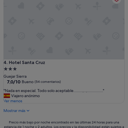
e
u
c
y
a
b
b
i
i
e
n
n
a
"
p
a
r
a
s
Hotel Santa Cruz
4. Hotel Santa Cruz
u
b
Alojamiento
i
de
Guejar Sierra
r
3.0 estrellas
7.0
7,0/10
Bueno
(54 comentarios)
a
sobre
l
"
"Nada en especial. Todo solo aceptable........,..,.............."
10,
a
N
Viajero anónimo
Bueno,
m
a
Ver menos
(54 comentarios)
o
d
n
Mostrar más
a
t
e
a
n
Precio
Precio más bajo por noche encontrado en las últimas 24 horas para una
ñ
e
estancia de 1 noche y 2 adultos. Los precios y la disponibilidad están sujetos a
más