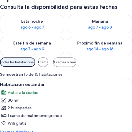
Consulta la disponibilidad para estas fechas
Consulta la disponibilidad para esta noche, ago 6 - ago 7
Consulta la disponibilidad pa
Esta noche
Mañana
ago 6 - ago 7
ago 7 - ago 8
Consulta la disponibilidad para este fin de semana, ago 7 - ag
Consulta la disponibilidad par
Este fin de semana
Próximo fin de semana
ago 7 - ago 9
ago 14 - ago 16
Filtros
Todas las habitaciones
1 cama
3 camas o más
disponibles
para
Se muestran 15 de 15 habitaciones
las
Abrir
Una habitación de hotel con una cama
5
Habitación estándar
habitaciones
todas
Vistas a la ciudad
las
30 m²
fotos
de
2 huéspedes
Habitación
1 cama de matrimonio grande
estándar
Wifi gratis
Más