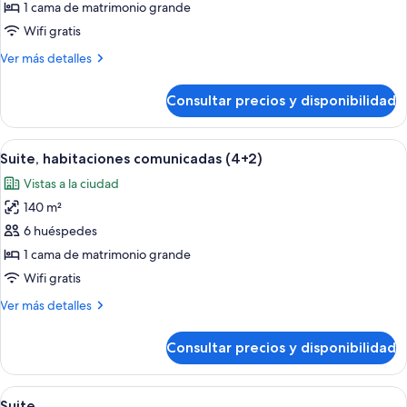
Suite,
1 cama de matrimonio grande
habitaciones
Wifi gratis
comunicadas
Más
Ver más detalles
detalles
de
Consultar precios y disponibilidad
Suite,
habitaciones
comunicadas
Abrir
Habitación de hotel con dos camas, un
4
Suite, habitaciones comunicadas (4+2)
todas
Vistas a la ciudad
las
140 m²
fotos
de
6 huéspedes
Suite,
1 cama de matrimonio grande
habitaciones
Wifi gratis
comunicadas
Más
Ver más detalles
(4+2)
detalles
de
Consultar precios y disponibilidad
Suite,
habitaciones
comunicadas
Abrir
Habitación de hotel con una cama gran
5
(4+2)
Suite