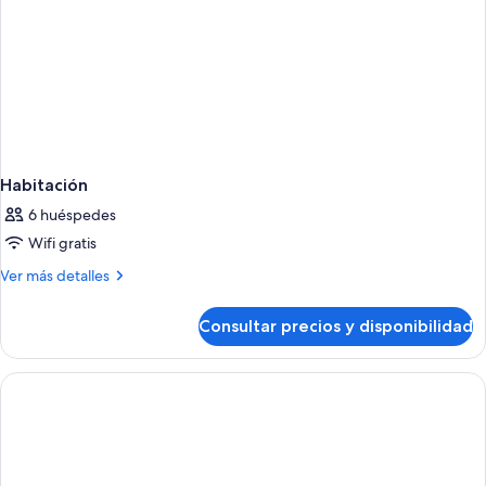
Habitación
6 huéspedes
Wifi gratis
Más
Ver más detalles
detalles
de
Consultar precios y disponibilidad
Habitación