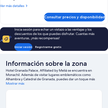
Connecting
Más
Ver más detalles
Standard
detalles
de
Room
Consultar precios y disponibilidad
Connecting
Standard
Room
Inicia sesión para echar un vistazo a las ventajas y los
descuentos de los que puedes disfrutar. Cuantas más
aventuras, ¡más recompensas!
Iniciar sesión
Registrarme gratis
Información sobre la zona
Hotel Granada Palace, Affiliated by Meliá se encuentra en
Monachil. Además de visitar lugares emblemáticos como
Alhambra y Catedral de Granada, puedes dar un toque más
activo a tus vacaciones en Estación de esquí de Sierra Nevada.
Mostrar más
¿Viajas con niños? Pues llévalos a Parque de las Ciencias y, si te
apetece disfrutar de un evento especial, consulta el calendario
de Estadio Nuevo Los Cármenes. Dedica algo de tiempo a
descubrir cuáles son las actividades de la zona, entre las que se
incluye el golf.
Ver guía de viaje de Monachil