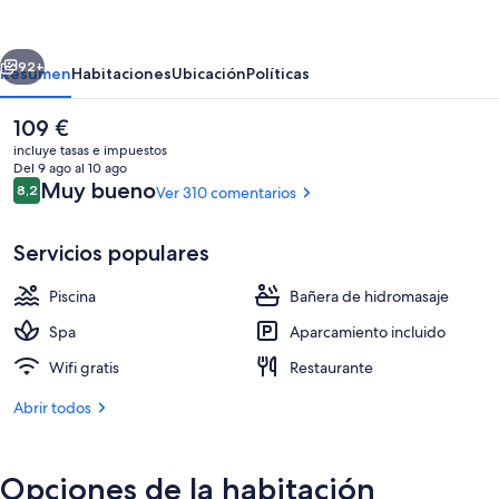
Palace,
Affiliated
erior
Siguiente
by
92+
Resumen
Habitaciones
Ubicación
Políticas
Meliá
El
109 €
precio
incluye tasas e impuestos
actual
Del 9 ago al 10 ago
es
Comentarios
Muy bueno
8,2
Ver 310 comentarios
8,2 de 10
de
109 €
Servicios populares
Piscina
Bañera de hidromasaje
Spa
Spa
Aparcamiento incluido
Wifi gratis
Restaurante
Abrir todos
Opciones de la habitación