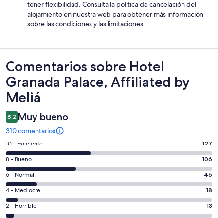
tener flexibilidad. Consulta la política de cancelación del
alojamiento en nuestra web para obtener más información
sobre las condiciones y las limitaciones.
Comentarios
Comentarios sobre Hotel
Granada Palace, Affiliated by
Meliá
Muy bueno
8,2
310 comentarios
127
10 - Excelente
127
comentarios
106
8 - Bueno
106
de
comentarios
un
46
6 - Normal
46
de
total
comentarios
un
18
4 - Mediocre
18
de
de
total
comentarios
310
un
13
2 - Horrible
13
de
de
con
total
comentarios