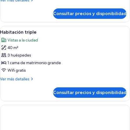
Ver más detalles
detalles
de
Consultar precios y disponibilidad
Habitación
estándar
Abrir
Habitación de hotel con televisión, dos 
4
Habitación triple
todas
Vistas a la ciudad
las
40 m²
fotos
de
3 huéspedes
Habitación
1 cama de matrimonio grande
triple
Wifi gratis
Más
Ver más detalles
detalles
de
Consultar precios y disponibilidad
Habitación
triple