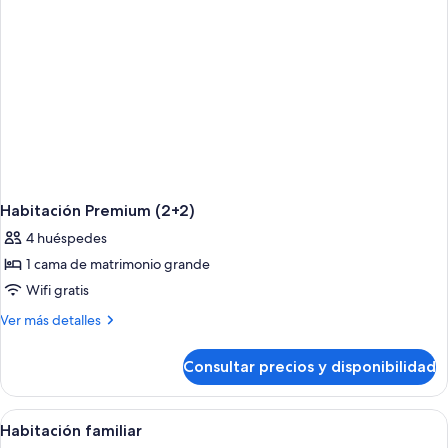
Habitación Premium (2+2)
4 huéspedes
1 cama de matrimonio grande
Wifi gratis
Más
Ver más detalles
detalles
de
Consultar precios y disponibilidad
Habitación
Premium
(2+2)
Abrir
Una habitación de hotel con cama, sofá,
6
Habitación familiar
todas