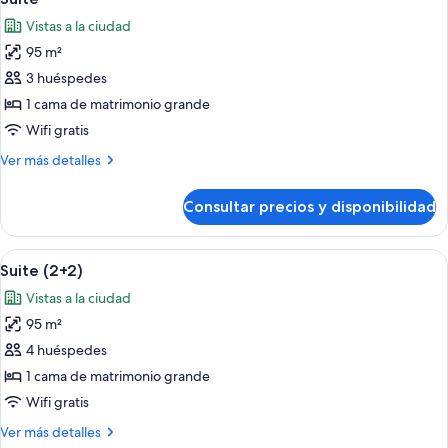
todas
Vistas a la ciudad
las
95 m²
fotos
de
3 huéspedes
Suite
1 cama de matrimonio grande
Wifi gratis
Más
Ver más detalles
detalles
de
Consultar precios y disponibilidad
Suite
Abrir
Habitación de hotel con una cama gran
5
Suite (2+2)
todas
Vistas a la ciudad
las
95 m²
fotos
de
4 huéspedes
Suite
1 cama de matrimonio grande
(2+2)
Wifi gratis
Más
Ver más detalles