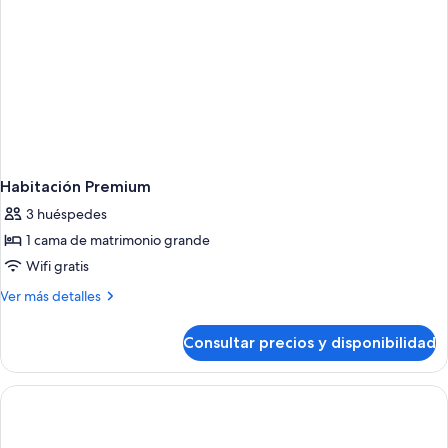
Habitación Premium
3 huéspedes
1 cama de matrimonio grande
Wifi gratis
Más
Ver más detalles
detalles
de
Consultar precios y disponibilidad
Habitación
Premium