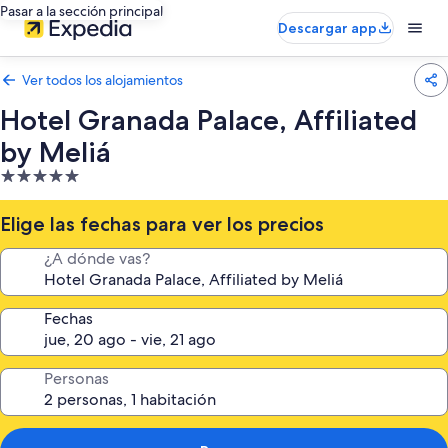
Pasar a la sección principal
Descargar app
Ver todos los alojamientos
Hotel Granada Palace, Affiliated
by Meliá
Alojamiento
de
5.0 estrellas
Elige las fechas para ver los precios
¿A dónde vas?
Fechas
Personas