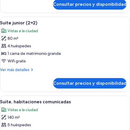
de
Consultar precios y disponibilidad
Suite
junior
Abrir
Una habitación de hotel con cama, sofá,
6
Suite junior (2+2)
todas
Vistas a la ciudad
las
80 m²
fotos
de
4 huéspedes
Suite
1 cama de matrimonio grande
junior
Wifi gratis
(2+2)
Más
Ver más detalles
detalles
de
Consultar precios y disponibilidad
Suite
junior
(2+2)
Abrir
Habitación de hotel con dos camas, un
4
Suite, habitaciones comunicadas
todas
Vistas a la ciudad
las
140 m²
fotos
de
5 huéspedes