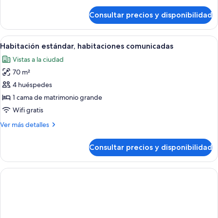
detalles
de
Consultar precios y disponibilidad
Suite
(2+2)
Abrir
Habitación de hotel con cama, mesitas
4
Habitación estándar, habitaciones comunicadas
todas
Vistas a la ciudad
las
70 m²
fotos
de
4 huéspedes
Habitación
1 cama de matrimonio grande
estándar,
Wifi gratis
habitaciones
Más
Ver más detalles
comunicadas
detalles
de
Consultar precios y disponibilidad
Habitación
estándar,
habitaciones
comunicadas