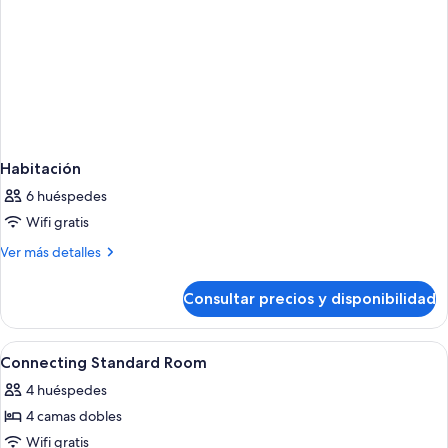
Habitación
6 huéspedes
Wifi gratis
Más
Ver más detalles
detalles
de
Consultar precios y disponibilidad
Habitación
Abrir
Habitación de hotel con una cama, un
4
Connecting Standard Room
todas
4 huéspedes
las
4 camas dobles
fotos
de
Wifi gratis