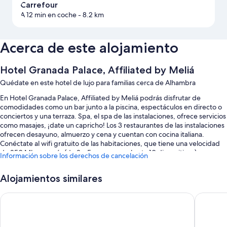
Carrefour
A 12 min en coche
- 8.2 km
Acerca de este alojamiento
Hotel Granada Palace, Affiliated by Meliá
Quédate en este hotel de lujo para familias cerca de Alhambra
En Hotel Granada Palace, Affiliated by Meliá podrás disfrutar de
comodidades como un bar junto a la piscina, espectáculos en directo o
conciertos y una terraza. Spa, el spa de las instalaciones, ofrece servicios
como masajes, ¡date un capricho! Los 3 restaurantes de las instalaciones
ofrecen desayuno, almuerzo y cena y cuentan con cocina italiana.
Conéctate al wifi gratuito de las habitaciones, que tiene una velocidad
de 250 Mbps o más (de 3 a 5 personas, o hasta 10 dispositivos).
Información sobre los derechos de cancelación
Además, tendrás comodidades como un jardín y una peluquería.
También te encantarán estos servicios:
Alojamientos similares
Una piscina al aire libre de temporada y una piscina infantil
Inside Plaza Sierra Nevada
Hotel Mo
Aparcamiento con asistencia gratis y aparcamiento (de pago)
Desayuno a la carta (de pago), bicicletas de alquiler y un servicio de