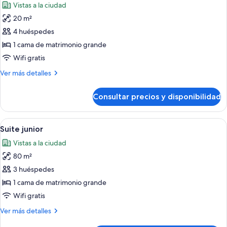
Vistas a la ciudad
las
20 m²
fotos
de
4 huéspedes
Habitación
1 cama de matrimonio grande
familiar
Wifi gratis
Más
Ver más detalles
detalles
de
Consultar precios y disponibilidad
Habitación
familiar
Abrir
Una habitación de hotel con cama, sofá,
6
Suite junior
todas
Vistas a la ciudad
las
80 m²
fotos
de
3 huéspedes
Suite
1 cama de matrimonio grande
junior
Wifi gratis
Más
Ver más detalles
detalles