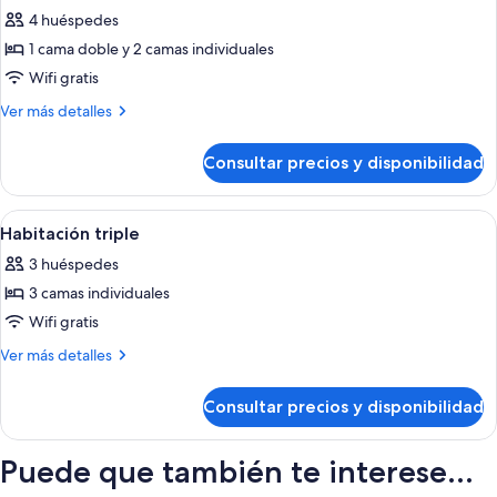
todas
4 huéspedes
las
1 cama doble y 2 camas individuales
fotos
de
Wifi gratis
Habitación
Más
Ver más detalles
familiar
detalles
de
Consultar precios y disponibilidad
Habitación
familiar
Abrir
Un dormitorio con una escalera de ma
4
Habitación triple
todas
3 huéspedes
las
3 camas individuales
fotos
de
Wifi gratis
Habitación
Más
Ver más detalles
triple
detalles
de
Consultar precios y disponibilidad
Habitación
triple
Puede que también te interese...