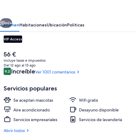
Santa
Inés
erior
Siguiente
hotel
60+
Resumen
Habitaciones
Ubicación
Políticas
VIP Access
El
56 €
precio
incluye tasas e impuestos
actual
Del 12 ago al 13 ago
es
Comentarios
Increíble
9,2
Ver 1001 comentarios
9,2 de 10
de
56 €
Servicios populares
Terraza o patio
Se aceptan mascotas
Wifi gratis
Aire acondicionado
Desayuno disponible
Servicios empresariales
Servicios de lavandería
Abrir todos