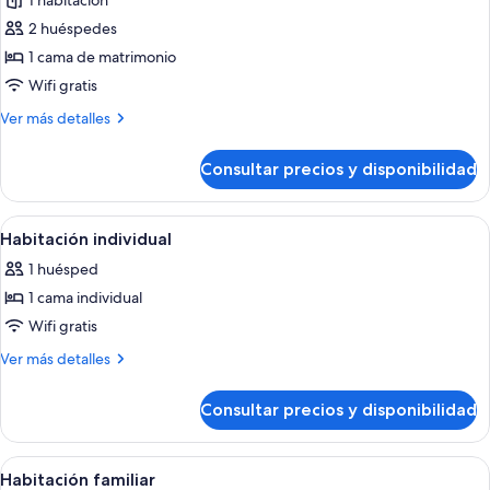
1 habitación
las
2 huéspedes
fotos
de
1 cama de matrimonio
Suite,
Wifi gratis
balcón
Más
Ver más detalles
detalles
de
Consultar precios y disponibilidad
Suite,
balcón
Abrir
Habitación de hotel con cabina de du
7
Habitación individual
todas
1 huésped
las
1 cama individual
fotos
de
Wifi gratis
Habitación
Más
Ver más detalles
individual
detalles
de
Consultar precios y disponibilidad
Habitación
individual
Abrir
Un dormitorio con una escalera de ma
7
Habitación familiar