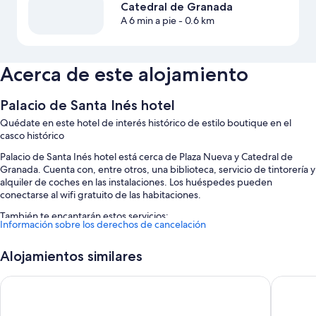
Catedral de Granada
A 6 min a pie
- 0.6 km
Acerca de este alojamiento
Palacio de Santa Inés hotel
Quédate en este hotel de interés histórico de estilo boutique en el
casco histórico
Palacio de Santa Inés hotel está cerca de Plaza Nueva y Catedral de
Granada. Cuenta con, entre otros, una biblioteca, servicio de tintorería y
alquiler de coches en las instalaciones. Los huéspedes pueden
conectarse al wifi gratuito de las habitaciones.
También te encantarán estos servicios:
Información sobre los derechos de cancelación
Desayuno bufé (de pago), un servicio de transporte desde y hasta el
aeropuerto (de pago) y servicio de registro de salida exprés
Alojamientos similares
Un salón de eventos, 3 salas de reuniones y servicios de conserjería
Hotel Anacapri
Monjas 
Consigna de equipaje, un servicio de recepción las 24 horas y
asistencia turística y para la compra de entradas