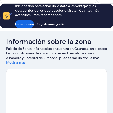
es
Inicia sesión para echar un vistazo a las ventajas y los
de
descuentos de los que puedes disfrutar. Cuantas más
85 €
aventuras, ¡más recompensas!
Iniciar sesión
Registrarme gratis
Información sobre la zona
Palacio de Santa Inés hotel se encuentra en Granada, en el casco
histórico. Además de visitar lugares emblemáticos como
Alhambra y Catedral de Granada, puedes dar un toque más
activo a tus vacaciones en Estación de esquí de Sierra Nevada.
Mostrar más
Centro Cultural CajaGRANADA y Parque de las Ciencias también
merecen la pena. Dedica algo de tiempo a descubrir cuáles son
las actividades de la zona, entre las que se incluye el esquí. Los
huéspedes destacan la ubicación céntrica de este hotel.
Ver
guía de viaje de Granada