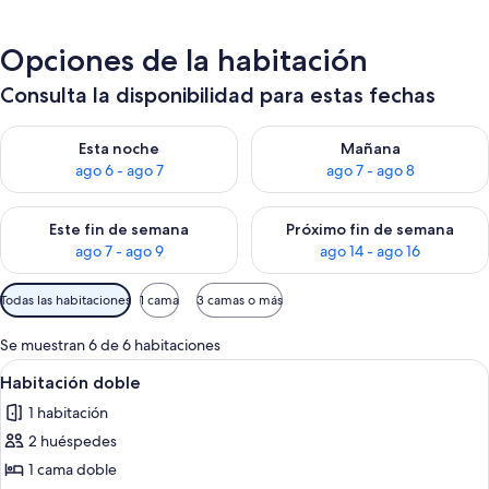
Opciones de la habitación
Consulta la disponibilidad para estas fechas
Consulta la disponibilidad para esta noche, ago 6 - ago 7
Consulta la disponibilidad pa
Esta noche
Mañana
ago 6 - ago 7
ago 7 - ago 8
Consulta la disponibilidad para este fin de semana, ago 7 - ag
Consulta la disponibilidad par
Este fin de semana
Próximo fin de semana
ago 7 - ago 9
ago 14 - ago 16
Filtros
Todas las habitaciones
1 cama
3 camas o más
disponibles
para
Se muestran 6 de 6 habitaciones
las
Abrir
Un dormitorio con cama, mesita de noch
7
Habitación doble
habitaciones
todas
1 habitación
las
2 huéspedes
fotos
de
1 cama doble