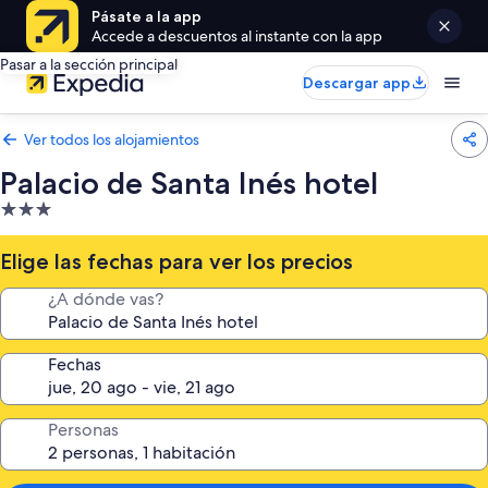
Pásate a la app
Accede a descuentos al instante con la app
Pasar a la sección principal
Descargar app
Ver todos los alojamientos
Palacio de Santa Inés hotel
Alojamiento
de
3.0 estrellas
Elige las fechas para ver los precios
¿A dónde vas?
Fechas
Personas