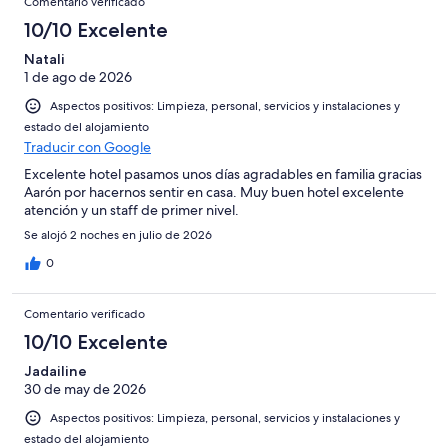
8
Comentario verificado
una
Excelente
de
con
-
puntuación
10/10 Excelente
6
una
Bueno
de
-
puntuación
Natali
4
Normal
1 de ago de 2026
de
-
2
Aspectos positivos: Limpieza, personal, servicios y instalaciones y
Mediocre
-
estado del alojamiento
Horrible
Traducir con Google
Excelente hotel pasamos unos días agradables en familia gracias
Aarón por hacernos sentir en casa. Muy buen hotel excelente
atención y un staff de primer nivel.
Se alojó 2 noches en julio de 2026
0
Comentario verificado
10/10 Excelente
Jadailine
30 de may de 2026
Aspectos positivos: Limpieza, personal, servicios y instalaciones y
estado del alojamiento