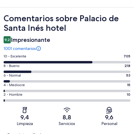
Comentarios
Comentarios sobre Palacio de
Santa Inés hotel
Impresionante
9,2
1001 comentarios
705
10 - Excelente
705
comentarios
218
8 - Bueno
218
de
comentarios
un
53
6 - Normal
53
de
total
comentarios
un
15
4 - Mediocre
15
de
de
total
comentarios
1001
un
10
2 - Horrible
10
de
de
con
total
comentarios
1001
un
una
de
de
con
total
puntuación
1001
un
una
de
9,4
8,8
9,6
de
con
total
puntuación
1001
Limpieza
Servicios
Personal
10
una
de
de
con
Comentarios
-
puntuación
1001