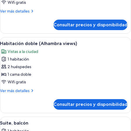
Habitación
Wifi gratis
doble
Más
Ver más detalles
detalles
de
Consultar precios y disponibilidad
Habitación
doble
Abrir
Un dormitorio con cama, mesitas de no
12
Habitación doble (Alhambra views)
todas
Vistas a la ciudad
las
1 habitación
fotos
de
2 huéspedes
Habitación
1 cama doble
doble
Wifi gratis
(Alhambra
Más
Ver más detalles
views)
detalles
de
Consultar precios y disponibilidad
Habitación
doble
(Alhambra
Abrir
Suite, balcón | Edredones de plumas, mi
6
views)
Suite, balcón
todas