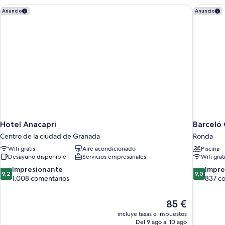
Hotel Anacapri
Barceló 
Anuncio
Anuncio
Hotel Anacapri
Barceló
Centro de la ciudad de Granada
Ronda
Wifi gratis
Aire acondicionado
Piscina
Desayuno disponible
Servicios empresariales
Wifi grat
9.2
9.0
Impresionante
Impre
9,2
9,0
sobre
sobre
1.008 comentarios
837 c
10,
10,
Impresionante,
Impresion
El
85 €
1.008 comentarios
837 comen
precio
incluye tasas e impuestos
actual
Del 9 ago al 10 ago