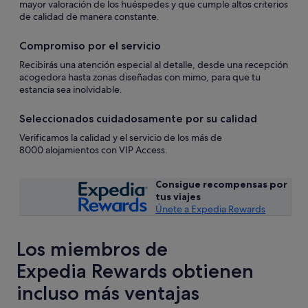
mayor valoración de los huéspedes y que cumple altos criterios
de calidad de manera constante.
Compromiso por el servicio
Recibirás una atención especial al detalle, desde una recepción
acogedora hasta zonas diseñadas con mimo, para que tu
estancia sea inolvidable.
Seleccionados cuidadosamente por su calidad
Verificamos la calidad y el servicio de los más de
8000 alojamientos con VIP Access.
Consigue recompensas por
Se
tus viajes
abre
Se
Únete a Expedia Rewards
en
abre
una
en
ventana
Los miembros de
una
nueva
ventana
Expedia Rewards obtienen
nueva
incluso más ventajas