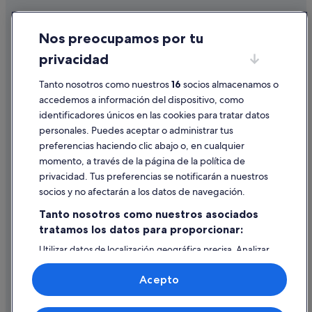
Cookies
Nos preocupamos por tu
Condiciones de uso
privacidad
Información legal/contacto
Tanto nosotros como nuestros
16
socios almacenamos o
Pautas sobre el contenido y cómo denunciar contenido
accedemos a información del dispositivo, como
identificadores únicos en las cookies para tratar datos
Ayuda
personales. Puedes aceptar o administrar tus
Ayuda
preferencias haciendo clic abajo o, en cualquier
momento, a través de la página de la política de
Cancelar un vuelo
privacidad. Tus preferencias se notificarán a nuestros
Cancelar una reserva de hotel o de un alquiler vacacional
socios y no afectarán a los datos de navegación.
Plazos de reembolso
Tanto nosotros como nuestros asociados
tratamos los datos para proporcionar:
Utilizar un cupón de Expedia
Utilizar datos de localización geográfica precisa. Analizar
Documentos para viajes internacionales
activamente las características del dispositivo para su
identificación. Almacenar la información en un dispositivo
Acepto
y/o acceder a ella. Publicidad y contenido personalizados,
medición de publicidad y contenido, investigación de
audiencia y desarrollo de servicios.