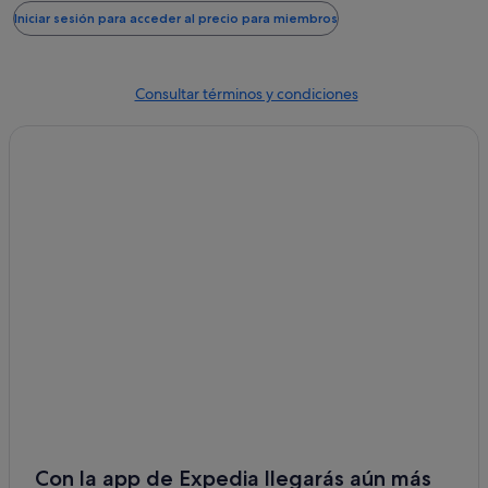
información
Iniciar sesión para acceder al precio para miembros
sobre
la
tarifa
estándar.
Consultar términos y condiciones
Con la app de Expedia llegarás aún más