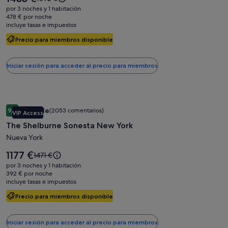
Evelyn
precio
precio
por 3 noches y 1 habitación
es
Hotel
era
478 € por noche
de
incluye tasas e impuestos
de
1433 €
1892 €,
Precio para miembros disponible
consulta
más
información
Iniciar sesión para acceder al precio para miembros
sobre
la
tarifa
estándar.
Galería
The Shelburne Sonesta New York
Increíble
9,0
(2053 comentarios)
VIP Access
de
9,0 sobre 10, Increíble, (2053 comentarios)
The Shelburne Sonesta New York
imágenes
de
Nueva York
The
El
1177 €
El
1471 €
Shelburne
precio
precio
por 3 noches y 1 habitación
es
Sonesta
era
392 € por noche
de
incluye tasas e impuestos
de
New
1177 €
1471 €,
York
Precio para miembros disponible
consulta
más
información
Iniciar sesión para acceder al precio para miembros