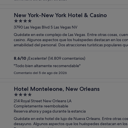
New York-New York Hotel & Casino
4
out
3790 Las Vegas Blvd S Las Vegas NV
of
Quédate en este complejo de Las Vegas. Entre otras cosas, cuenta 
5
casino. Algunos aspectos que los huéspedes destacan en los come
amabilidad del personal. Dos atracciones turísticas populares q
espectáculos MGM Grand Garden Arena y Estadio T-Mobile Are
8,6
/
10
¡Excelente! (14.809 comentarios)
"Todo bien altamente recomendable"
Comentario del 5 de ago de 2026
Hotel Monteleone, New Orleans
4
out
214 Royal Street New Orleans LA
Completamente reembolsable
of
Reserva ahora y paga durante la estancia
5
Quédate en este hotel de lujo de Nueva Orleans. Entre otras cosa
desayuno. Algunos aspectos que los huéspedes destacan en los c