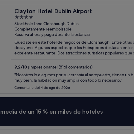
Clayton Hotel Dublin Airport
4
out
Stockhole Lane Clonshaugh Dublin
Completamente reembolsable
of
Reserva ahora y paga durante la estancia
5
Quédate en este hotel de negocios de Clonshaugh. Entre otras cos
desayuno. Algunos aspectos que los huéspedes destacan en los 
excelente restaurante. Dos atracciones turísticas populares que
O'Connell Street.
9,2
/
10
¡Impresionante! (8161 comentarios)
"Nosotros lo elegimos por su cercanía al aeropuerto, tienen un bus
muy bien, la habitación muy amplia con todo lo necesario."
Comentario del 4 de ago de 2026
a media de un 15 % en miles de hoteles