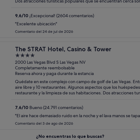
Dos atracciones turísticas populares que se encuentran cerca so
9,6
/
10
¡Excepcional! (2604 comentarios)
"Excelente ubicación"
Comentario del 24 de jul de 2026
The STRAT Hotel, Casino & Tower
4
out
2000 Las Vegas Blvd S Las Vegas NV
Completamente reembolsable
of
Reserva ahora y paga durante la estancia
5
Quédate en este complejo con campo de golf de Las Vegas. Entre o
aire libre y 10 restaurantes. Algunos aspectos que los huéspede
restaurante y la limpieza de sus habitaciones. Dos atracciones t
Strat y Casino Circus Circus.
7,6
/
10
Bueno (24.791 comentarios)
"El aire hace demasiado ruido en la noche y el lava manos se tapa
Comentario del 3 de ago de 2026
¿No encuentras lo que buscas?