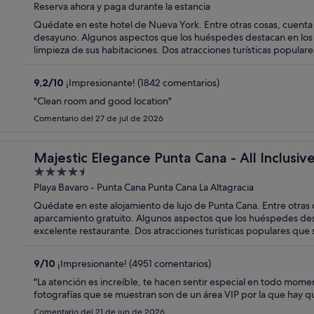
Reserva ahora y paga durante la estancia
5
Quédate en este hotel de Nueva York. Entre otras cosas, cuenta c
desayuno. Algunos aspectos que los huéspedes destacan en los c
limpieza de sus habitaciones. Dos atracciones turísticas popular
Grand Central Terminal y Parque Bryant.
9,2
/
10
¡Impresionante! (1842 comentarios)
"Clean room and good location"
Comentario del 27 de jul de 2026
Majestic Elegance Punta Cana - All Inclusiv
4.5
out
Playa Bavaro - Punta Cana Punta Cana La Altagracia
of
Quédate en este alojamiento de lujo de Punta Cana. Entre otras c
5
aparcamiento gratuito. Algunos aspectos que los huéspedes desta
excelente restaurante. Dos atracciones turísticas populares que
Arena Gorda.
9
/
10
¡Impresionante! (4951 comentarios)
"La atención es increíble, te hacen sentir especial en todo moment
fotografías que se muestran son de un área VIP por la que hay qu
Comentario del 21 de jun de 2026