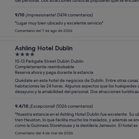
del personal. Dos atracciones turísticas populares que se encuen
9
/
10
¡Impresionante! (1474 comentarios)
"Lugar muy bien ubicado y excelente servicio"
Comentario del 7 de ago de 2026
Ashling Hotel Dublin
4
out
10-13 Parkgate Street Dublin Dublin
Completamente reembolsable
of
Reserva ahora y paga durante la estancia
5
Quédate en este hotel de negocios de Dublín. Entre otras cosas, 
habitaciones las 24 horas. Algunos aspectos que los huéspedes 
desayuno y la amabilidad del personal. Dos atracciones turístic
Storehouse y O'Connell Street.
9,4
/
10
¡Excepcional! (1026 comentarios)
"Nuestra estancia en el Ashling Hotel Dublin fue excelente. Su ubi
tren Heuston, lo que facilita mucho los traslados, y además se 
como la Guinness Storehouse y la destilería Jameson. El hotel es
Comentario del 4 de mar de 2026