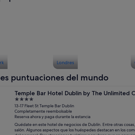
rk
Londres
res puntuaciones del mundo
ection
Temple Bar Hotel Dublin by The Unlimited C
4
out
13-17 Fleet St Temple Bar Dublin
Completamente reembolsable
of
Reserva ahora y paga durante la estancia
5
Quédate en este hotel de negocios de Dublín. Entre otras cosas, 
salón. Algunos aspectos que los huéspedes destacan en los come