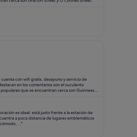
tran cerca son Grafton Street y O'Connell Street.
cuenta con wifi gratis, desayuno y servicio de
destacan en los comentarios son el suculento
as populares que se encuentran cerca son Guinness
cación es ideal: está justo frente a la estación de
encuentra a poca distancia de lugares emblemáticos
 cómodo, ..."