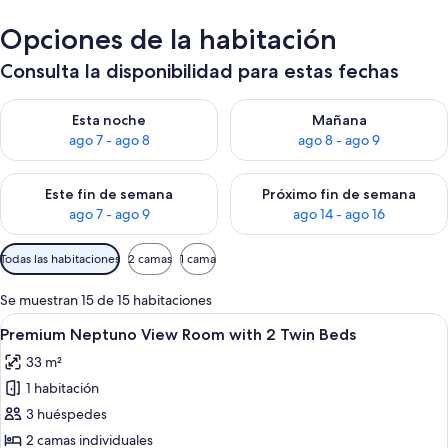
Opciones de la habitación
Consulta la disponibilidad para estas fechas
Consulta la disponibilidad para esta noche, ago 7 - ago 8
Consulta la disponibilidad pa
Esta noche
Mañana
ago 7 - ago 8
ago 8 - ago 9
Consulta la disponibilidad para este fin de semana, ago 7 - ag
Consulta la disponibilidad par
Este fin de semana
Próximo fin de semana
ago 7 - ago 9
ago 14 - ago 16
Filtros
Todas las habitaciones
2 camas
1 cama
disponibles
para
Se muestran 15 de 15 habitaciones
las
Abrir
Habitación de hotel con dos camas, un 
5
Premium Neptuno View Room with 2 Twin Beds
habitaciones
todas
33 m²
las
1 habitación
fotos
de
3 huéspedes
Premium
2 camas individuales