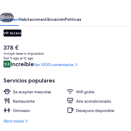
a
Luxury
erior
Siguiente
Collection
203+
Resumen
Habitaciones
Ubicación
Políticas
Hotel,
VIP Access
Madrid
El
378 €
precio
incluye tasas e impuestos
actual
Del 11 ago al 12 ago
es
Comentarios
Increíble
9,2
Ver 1000 comentarios
9,2 de 10
de
378 €
Servicios populares
Bar (en el alojamiento)
Se aceptan mascotas
Wifi gratis
Restaurante
Aire acondicionado
Gimnasio
Desayuno disponible
Abrir todos