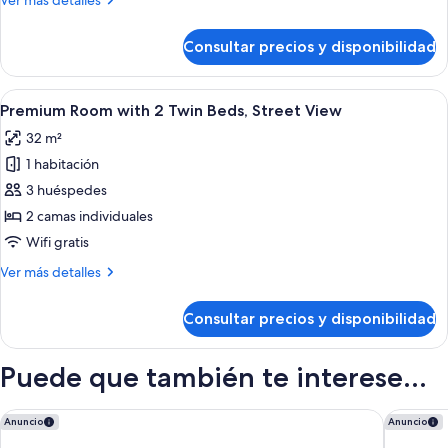
Ver más detalles
View
detalles
Room
de
Consultar precios y disponibilidad
Grand
with
Premium
1
Neptuno
Abrir
Habitación de hotel con dos camas, un 
King
12
View
Premium Room with 2 Twin Beds, Street View
todas
Bed
Room
32 m²
with
las
1
1 habitación
fotos
King
de
3 huéspedes
Bed
Premium
2 camas individuales
Room
Wifi gratis
with
Más
Ver más detalles
2
detalles
Twin
de
Consultar precios y disponibilidad
Premium
Beds,
Room
Street
with
Puede que también te interese...
View
2
Twin
Beds,
Madrid Marriott Hotel Princesa Plaza
Melia Ma
Anuncio
Anuncio
Street