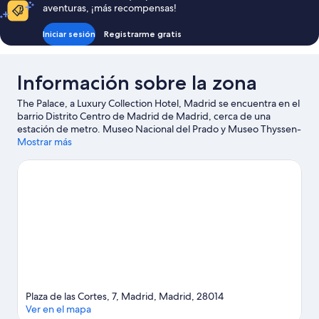
aventuras, ¡más recompensas!
Iniciar sesión
Registrarme gratis
Información sobre la zona
The Palace, a Luxury Collection Hotel, Madrid se encuentra en el
barrio Distrito Centro de Madrid de Madrid, cerca de una
estación de metro. Museo Nacional del Prado y Museo Thyssen-
Bornemisza son lugares de visita obligada para los aficionados a
Mostrar más
la cultura; añádelos a tu itinerario junto con Fuente de Neptuno
y Basílica y parroquia de Jesús de Medinaceli. ¿Te apetece
disfrutar de un evento especial? Puedes consultar el calendario
de Estadio Santiago Bernabéu. Intenta sacar tiempo para pasar
por Museo Nacional Centro de Arte Reina Sofía, que también es
una muy buena opción. Dedica algo de tiempo a descubrir
cuáles son las actividades de la zona, entre las que se incluye el
golf.
Ver guía de viaje de Madrid
Plaza de las Cortes, 7, Madrid, Madrid, 28014
Ver en el mapa