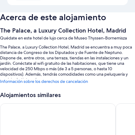
Acerca de este alojamiento
The Palace, a Luxury Collection Hotel, Madrid
Quédate en este hotel de lujo cerca de Museo Thyssen-Bornemisza
The Palace, a Luxury Collection Hotel, Madrid se encuentra a muy poca
distancia de Congreso de los Diputados y de Fuente de Neptuno.
Dispone de, entre otros, una terraza, tiendas en las instalaciones y un
jardín. Conéctate al wifi gratuito de las habitaciones, que tiene una
velocidad de 250 Mbps o más (de 3 a 5 personas, o hasta 10
dispositivos). Además, tendrás comodidades como una peluquería y
servicio de tintorería.
Información sobre los derechos de cancelación
También te encantarán estos servicios:
Alojamientos similares
Servicio de limusina o coche con chófer, desayuno bufé (de pago) y
servicio de registro de salida exprés
Mandarin Oriental Ritz, Madrid
Hotel Re
Un salón de baile, periódicos gratuitos en el vestíbulo y un ascensor
Personal multilingüe, una caja fuerte en recepción y café o té en las
zonas comunes
Los viajeros valoran muy positivamente la amabilidad del personal