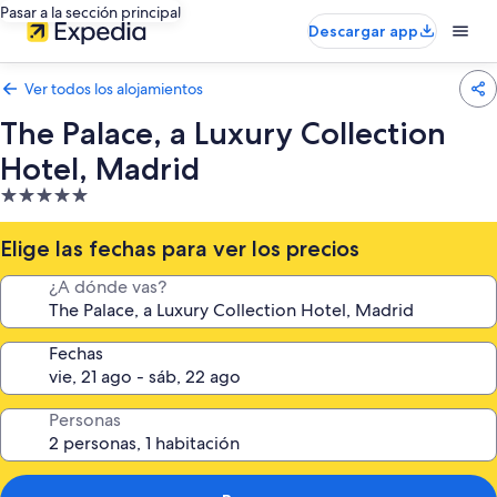
Pasar a la sección principal
Descargar app
Ver todos los alojamientos
The Palace, a Luxury Collection
Hotel, Madrid
Alojamiento
de
5.0 estrellas
Elige las fechas para ver los precios
¿A dónde vas?
Fechas
Personas