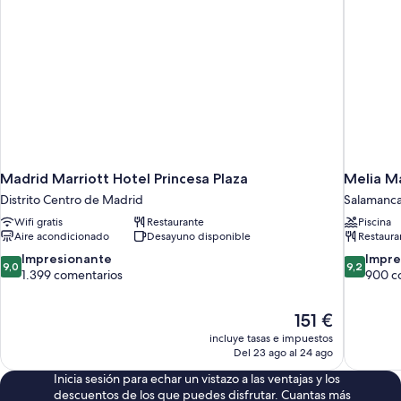
View
Madrid Marriott Hotel Princesa Plaza
Melia M
Distrito Centro de Madrid
Salamanc
Wifi gratis
Restaurante
Piscina
Aire acondicionado
Desayuno disponible
Restaura
9.0
9.2
Impresionante
Impre
9,0
9,2
sobre
sobre
1.399 comentarios
900 c
10,
10,
Impresionante,
Impresion
El
151 €
1.399 comentarios
900 comen
precio
incluye tasas e impuestos
actual
Del 23 ago al 24 ago
es
Inicia sesión para echar un vistazo a las ventajas y los
de
descuentos de los que puedes disfrutar. Cuantas más
151 €