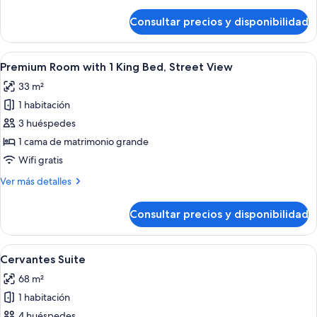
detalles
de
Consultar precios y disponibilidad
Palace
Suite
Abrir
Un dormitorio con una cama grande, un
12
Premium Room with 1 King Bed, Street View
todas
33 m²
las
1 habitación
fotos
de
3 huéspedes
Premium
1 cama de matrimonio grande
Room
Wifi gratis
with
Más
Ver más detalles
1
detalles
King
de
Consultar precios y disponibilidad
Premium
Bed,
Room
Street
with
Abrir
Una sala de estar bien iluminada con 
View
9
1
Cervantes Suite
todas
King
68 m²
Bed,
las
Street
1 habitación
fotos
View
de
4 huéspedes