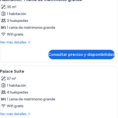
todas
with
35 m²
1
las
King
1 habitación
fotos
Bed
de
3 huéspedes
Habitación,
1 cama de matrimonio grande
1
Wifi gratis
cama
Más
Ver más detalles
de
detalles
matrimonio
de
Consultar precios y disponibilidad
Habitación,
grande
1
cama
Abrir
Un dormitorio con cama, mesita de noch
15
de
Palace Suite
todas
matrimonio
57 m²
grande
las
1 habitación
fotos
de
4 huéspedes
Palace
1 cama de matrimonio grande
Suite
Wifi gratis
Más
Ver más detalles