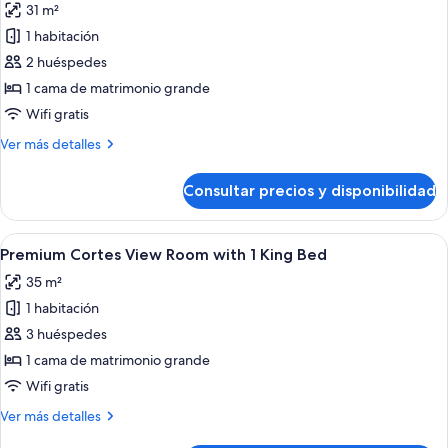
31 m²
las
1 habitación
fotos
de
2 huéspedes
Deluxe
1 cama de matrimonio grande
Room
Wifi gratis
with
Más
Ver más detalles
1
detalles
King
de
Consultar precios y disponibilidad
Deluxe
Bed
Room
with
Abrir
Habitación de hotel con una cama gra
5
1
Premium Cortes View Room with 1 King Bed
todas
King
35 m²
Bed
las
1 habitación
fotos
de
3 huéspedes
Premium
1 cama de matrimonio grande
Cortes
Wifi gratis
View
Más
Ver más detalles
Room
detalles