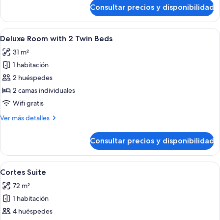
with
de
Consultar precios y disponibilidad
Premium
1
Cortes
King
View
Abrir
Habitación de hotel con dos camas, un 
Bed
5
Room
Deluxe Room with 2 Twin Beds
todas
with
31 m²
1
las
King
1 habitación
fotos
Bed
de
2 huéspedes
Deluxe
2 camas individuales
Room
Wifi gratis
with
Más
Ver más detalles
2
detalles
Twin
de
Consultar precios y disponibilidad
Deluxe
Beds
Room
with
Abrir
Un comedor con una mesa redonda, cuat
7
2
Cortes Suite
todas
Twin
72 m²
Beds
las
1 habitación
fotos
de
4 huéspedes