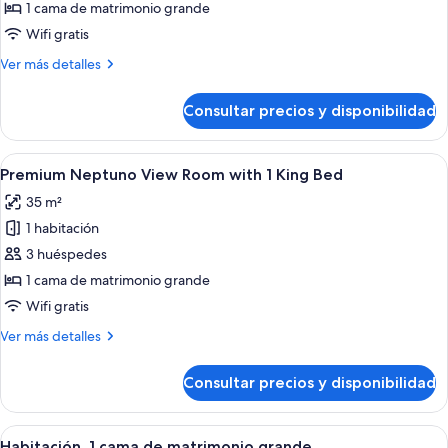
Cortes
1 cama de matrimonio grande
Suite
Wifi gratis
Más
Ver más detalles
detalles
de
Consultar precios y disponibilidad
Cortes
Suite
Abrir
Un dormitorio con una cama grande, un
5
Premium Neptuno View Room with 1 King Bed
todas
35 m²
las
1 habitación
fotos
de
3 huéspedes
Premium
1 cama de matrimonio grande
Neptuno
Wifi gratis
View
Más
Ver más detalles
Room
detalles
with
de
Consultar precios y disponibilidad
Premium
1
Neptuno
King
View
Abrir
Una habitación con chimenea, un sofá 
Bed
8
Room
Habitación, 1 cama de matrimonio grande