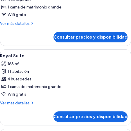
Cervantes
1 cama de matrimonio grande
Suite
Wifi gratis
Más
Ver más detalles
detalles
de
Consultar precios y disponibilidad
Cervantes
Suite
Abrir
Un salón amplio con un sofá blanco gr
9
Royal Suite
todas
168 m²
las
1 habitación
fotos
de
4 huéspedes
Royal
1 cama de matrimonio grande
Suite
Wifi gratis
Más
Ver más detalles
detalles
de
Consultar precios y disponibilidad
Royal
Suite