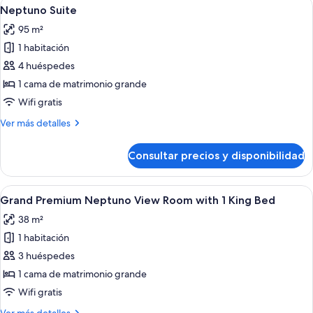
Abrir
Un dormitorio con cama, una mesita de
17
Neptuno Suite
todas
95 m²
las
1 habitación
fotos
de
4 huéspedes
Neptuno
1 cama de matrimonio grande
Suite
Wifi gratis
Más
Ver más detalles
detalles
de
Consultar precios y disponibilidad
Neptuno
Suite
Abrir
Una habitación con chimenea, un sofá 
5
Grand Premium Neptuno View Room with 1 King Bed
todas
38 m²
las
1 habitación
fotos
de
3 huéspedes
Grand
1 cama de matrimonio grande
Premium
Wifi gratis
Neptuno
Más