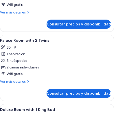
Neptuno
Wifi gratis
View
Más
Ver más detalles
Room
detalles
with
de
Consultar precios y disponibilidad
Premium
2
Neptuno
Twin
View
Abrir
Habitación de hotel con dos camas, un 
Beds
11
Room
Palace Room with 2 Twins
todas
with
35 m²
2
las
Twin
1 habitación
fotos
Beds
de
3 huéspedes
Palace
2 camas individuales
Room
Wifi gratis
with
Más
Ver más detalles
2
detalles
Twins
de
Consultar precios y disponibilidad
Palace
Room
with
Abrir
Un salón con un sofá azul, una mesa r
5
2
Deluxe Room with 1 King Bed
todas
Twins