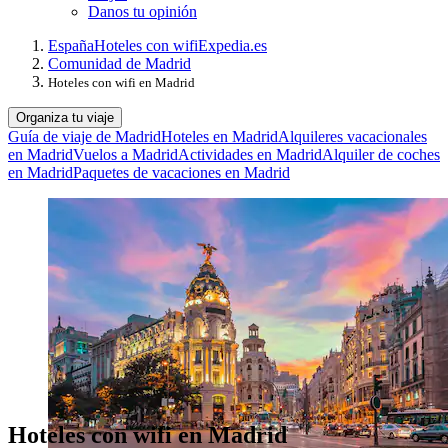
Danos tu opinión
España
Hoteles con wifi
Expedia.es
Comunidad de Madrid
Hoteles con wifi en Madrid
Organiza tu viaje
Guía de viaje de Madrid
Hoteles en Madrid
Alquileres vacacionales
en Madrid
Vuelos a Madrid
Actividades en Madrid
Alquiler de coches
en Madrid
Paquetes de vacaciones en Madrid
Hoteles con wifi en Madrid