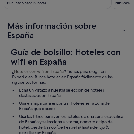
l
Publicado hace 19 horas
Publicado h
m
o
u
u
y
n
a
Más información sobre
d
l
e
l
España
t
á
a
a
l
v
Guía de bolsillo: Hoteles con
l
e
e
c
wifi en España
.
e
.
s
¿
Hoteles con wifi
en España
? Tienes para elegir en
e
e
Expedia.es. Busca hoteles en España fácilmente de las
l
c
siguientes formas:
p
h
i
Echa un vistazo a nuestra selección de hoteles
a
s
destacados en España.
b
o
a
Usa el mapa para encontrar hoteles en la zona de
d
f
España que desees.
e
r
l
Usa los filtros para ver los hoteles de una zona específica
í
l
de España y selecciona un tema, nombre o tipo de
a
u
hotel, desde básico (de 1 estrella) hasta de lujo (5
y
g
estrellas) en España.
o