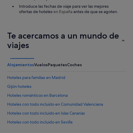
a
t
Introduce las fechas de viaje para ver las mejores
r
r
ofertas de hoteles
en España
antes de que se agoten.
d
a
e
s
l
c
a
a
Te acercamos a un mundo de
r
l
e
i
viajes
g
e
a
n
d
t
e
e
Alojamientos
Vuelos
Paquetes
Coches
r
"
a
Hoteles para familias en Madrid
e
s
Gijón hoteles
u
n
Hoteles románticos en Barcelona
p
Hoteles con todo incluido en Comunidad Valenciana
o
c
Hoteles con todo incluido en Islas Canarias
o
r
Hoteles con todo incluido en Sevilla
e
Apartoteles en Madrid
s