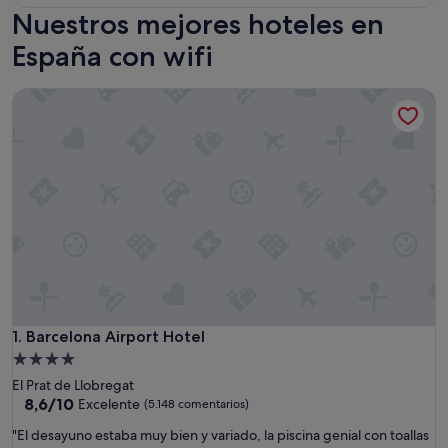
Nuestros mejores hoteles en
España con wifi
Barcelona Airport Hotel
Barcelona Airport Hotel
1. Barcelona Airport Hotel
Alojamiento
de
El Prat de Llobregat
4.0 estrellas
8.6
8,6/10
Excelente
(5.148 comentarios)
sobre
"
"El desayuno estaba muy bien y variado, la piscina genial con toallas
10,