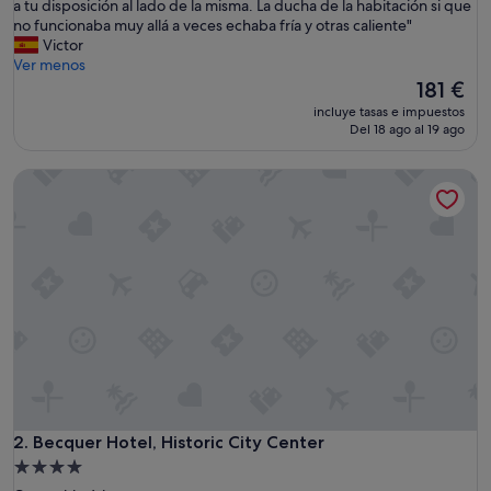
E
a tu disposición al lado de la misma. La ducha de la habitación si que
Excelente,
l
no funcionaba muy allá a veces echaba fría y otras caliente"
(5.148 comentarios)
d
Victor
e
Ver menos
s
El
181 €
a
precio
incluye tasas e impuestos
y
actual
Del 18 ago al 19 ago
u
es
n
de
Becquer Hotel, Historic City Center
o
181 €
e
s
t
a
b
a
m
u
y
b
i
e
n
Becquer Hotel, Historic City Center
2. Becquer Hotel, Historic City Center
y
Alojamiento
v