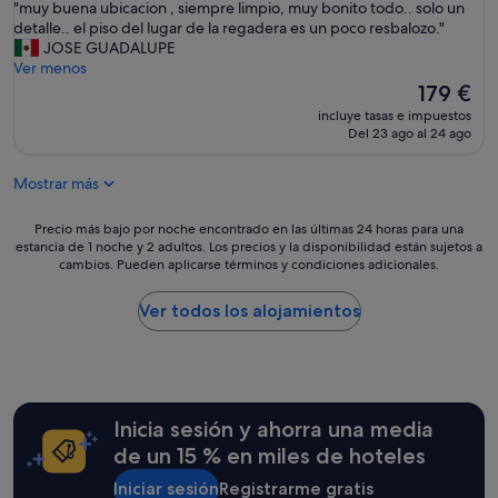
"
"muy buena ubicacion , siempre limpio, muy bonito todo.. solo un
10,
d
m
detalle.. el piso del lugar de la regadera es un poco resbalozo."
Excelente,
o
u
JOSE GUADALUPE
(1.002 comentarios)
d
y
Ver menos
e
b
El
179 €
l
u
precio
a
incluye tasas e impuestos
e
actual
m
Del 23 ago al 24 ago
n
es
i
a
de
s
Mostrar más
u
179 €
m
b
a
i
Precio
Precio más bajo por noche encontrado en las últimas 24 horas para una
.
c
estancia de 1 noche y 2 adultos. Los precios y la disponibilidad están sujetos a
más
L
cambios. Pueden aplicarse términos y condiciones adicionales.
a
bajo
a
c
por
d
i
noche
Ver todos los alojamientos
u
o
encontrado
c
n
en
h
,
las
a
s
últimas
d
i
24 horas
e
Inicia sesión y ahorra una media
e
para
l
m
una
a
de un 15 % en miles de hoteles
p
estancia
h
r
Iniciar sesión
Registrarme gratis
de
a