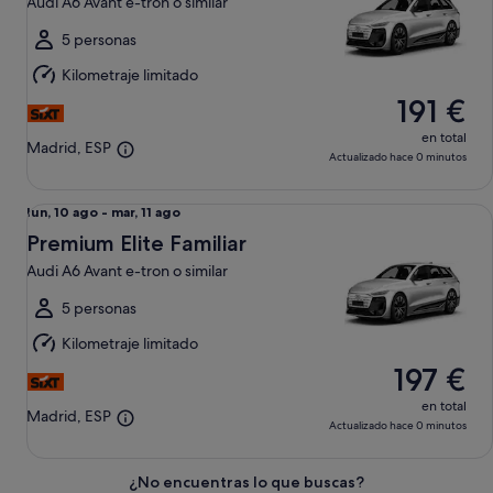
Audi A6 Avant e-tron o similar
ago
al
5 personas
mar,
Kilometraje limitado
11
191 €
ago
en total
Madrid, ESP
Actualizado hace 0 minutos
Premium Elite Familiar Audi A6 Avant e-tron o similar
Del
lun, 10 ago - mar, 11 ago
lun,
Premium Elite Familiar
10
Audi A6 Avant e-tron o similar
ago
al
5 personas
mar,
Kilometraje limitado
11
197 €
ago
en total
Madrid, ESP
Actualizado hace 0 minutos
¿No encuentras lo que buscas?