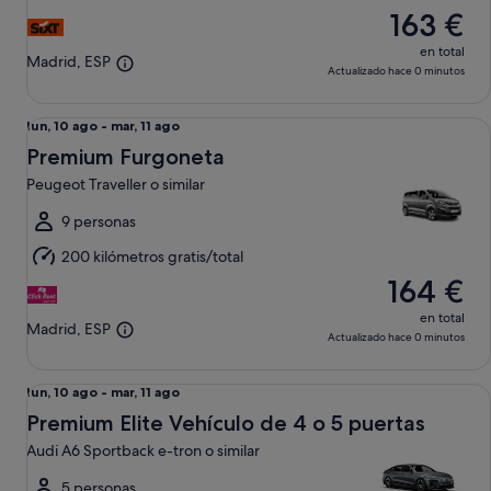
163 €
ago
en total
Madrid, ESP
Actualizado hace 0 minutos
Premium Furgoneta Peugeot Traveller o similar
Del
lun, 10 ago - mar, 11 ago
lun,
Premium Furgoneta
10
Peugeot Traveller o similar
ago
al
9 personas
mar,
200 kilómetros gratis/total
11
164 €
ago
en total
Madrid, ESP
Actualizado hace 0 minutos
Premium Elite Vehículo de 4 o 5 puertas Audi A6 Sportback e
Del
lun, 10 ago - mar, 11 ago
lun,
Premium Elite Vehículo de 4 o 5 puertas
10
Audi A6 Sportback e-tron o similar
ago
al
5 personas