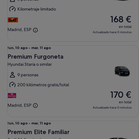
mar,
Kilometraje limitado
11
168 €
ago
en total
Madrid, ESP
Actualizado hace 0 minutos
Premium Furgoneta Hyundai Staria o similar
Del
lun, 10 ago - mar, 11 ago
lun,
Premium Furgoneta
10
Hyundai Staria o similar
ago
al
9 personas
mar,
200 kilómetros gratis/total
11
170 €
ago
en total
Madrid, ESP
Actualizado hace 0 minutos
Premium Elite Familiar Audi A6 Avant e-tron o similar
Del
lun, 10 ago - mar, 11 ago
lun,
Premium Elite Familiar
10