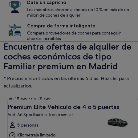
Date un capricho
Los miembros ahorran al menos un 10 % en más de un
millón de coches de alquiler
Compra de forma inteligente
Compara proveedores de coches para conseguir
ahorros increíbles
Encuentra ofertas de alquiler de
coches económicos de tipo
Familiar premium en Madrid
* Precios encontrados en las últimas 6 días. Haz clic para
actualizarlos.
Premium Elite Vehículo de 4 o 5 puertas Audi A6 Sportback e
Del
lun, 10 ago - mar, 11 ago
lun,
Premium Elite Vehículo de 4 o 5 puertas
10
Audi A6 Sportback e-tron o similar
ago
al
5 personas
mar,
Kilometraje limitado
11