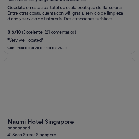
5
Quédate en este apartotel de estilo boutique de Barcelona.
Entre otras cosas, cuenta con wifi gratis, servicio de limpieza
diario y servicio de tintorería. Dos atracciones turísticas
populares que se encuentran cerca son Plaza de Catalunya y
Paseo de Gracia.
8,6
/
10
¡Excelente! (21 comentarios)
"Very well located"
Comentario del 25 de abr de 2026
Se abre en una ventana nueva
Naumi Hotel Singapore
Naumi Hotel Singapore
4.5
out
41 Seah Street Singapore