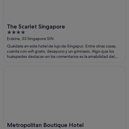
The Scarlet Singapore
4
out
Erskine, 33 Singapore SIN
of
Quédate en este hotel de lujo de Singapur. Entre otras cosas,
5
cuenta con wifi gratis, desayuno y un gimnasio. Algo que los
huéspedes destacan en los comentarios es la amabilidad del
personal. Dos atracciones turísticas populares que se
encuentran cerca son Casino Marina Bay Sands y Jardines de la
Se abre en una ventana nueva
Metropolitan Boutique Hotel
Bahía.
Metropolitan Boutique Hotel