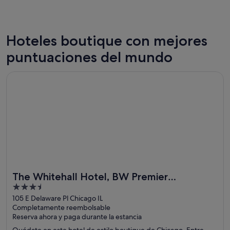
Hoteles boutique con mejores
Nueva York
Londres
puntuaciones del mundo
328 hoteles boutique
295 hote
Se abre en una ventana nueva
The Whitehall Hotel, BW Premier Collection
The Whitehall Hotel, BW Premier
3.5
Collection
out
105 E Delaware Pl Chicago IL
Completamente reembolsable
of
Reserva ahora y paga durante la estancia
5