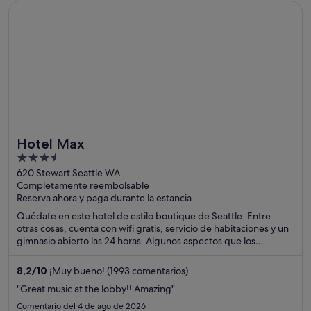
Se abre en una ventana nueva
Hotel Max
Hotel Max
3.5
out
620 Stewart Seattle WA
Completamente reembolsable
of
Reserva ahora y paga durante la estancia
5
Quédate en este hotel de estilo boutique de Seattle. Entre
otras cosas, cuenta con wifi gratis, servicio de habitaciones y un
gimnasio abierto las 24 horas. Algunos aspectos que los
huéspedes destacan en los comentarios son la amabilidad del
personal y la limpieza de sus habitaciones. Dos atracciones
8,2
/
10
¡Muy bueno! (1993 comentarios)
turísticas populares que se encuentran cerca son Pike Place
"Great music at the lobby!! Amazing"
Market y Seattle Waterfront.
Comentario del 4 de ago de 2026