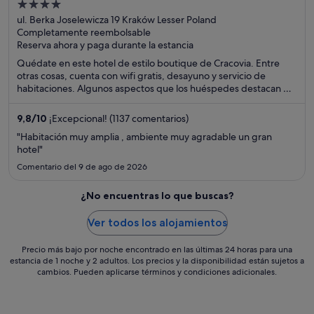
4
out
ul. Berka Joselewicza 19 Kraków Lesser Poland
Completamente reembolsable
of
Reserva ahora y paga durante la estancia
5
Quédate en este hotel de estilo boutique de Cracovia. Entre
otras cosas, cuenta con wifi gratis, desayuno y servicio de
habitaciones. Algunos aspectos que los huéspedes destacan en
los comentarios son el suculento desayuno y el excelente
restaurante. Dos atracciones turísticas populares que se
9,8
/
10
¡Excepcional! (1137 comentarios)
encuentran cerca son Plaza del mercado principal y Castillo de
"Habitación muy amplia , ambiente muy agradable un gran
Wawel.
hotel"
Comentario del 9 de ago de 2026
¿No encuentras lo que buscas?
Ver todos los alojamientos
Precio más bajo por noche encontrado en las últimas 24 horas para una
estancia de 1 noche y 2 adultos. Los precios y la disponibilidad están sujetos a
cambios. Pueden aplicarse términos y condiciones adicionales.