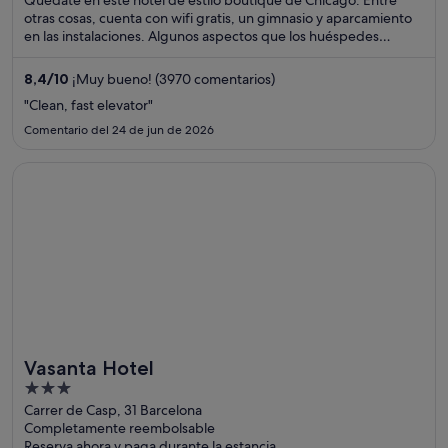
Quédate en este hotel de estilo boutique de Chicago. Entre
otras cosas, cuenta con wifi gratis, un gimnasio y aparcamiento
en las instalaciones. Algunos aspectos que los huéspedes
destacan en los comentarios son el excelente restaurante y la
amabilidad del personal. Dos atracciones turísticas populares
8,4
/
10
¡Muy bueno! (3970 comentarios)
que se encuentran cerca son Michigan Avenue y Paseo del río
"Clean, fast elevator"
Chicago.
Comentario del 24 de jun de 2026
Se abre en una ventana nueva
Vasanta Hotel
Vasanta Hotel
3
out
Carrer de Casp, 31 Barcelona
Completamente reembolsable
of
Reserva ahora y paga durante la estancia