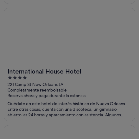
Se abre en una ventana nueva
International House Hotel
International House Hotel
4
out
221 Camp St New Orleans LA
Completamente reembolsable
of
Reserva ahora y paga durante la estancia
5
Quédate en este hotel de interés histórico de Nueva Orleans.
Entre otras cosas, cuenta con una discoteca, un gimnasio
abierto las 24 horas y aparcamiento con asistencia. Algunos
aspectos que los huéspedes destacan en los comentarios son el
bar y la amabilidad del personal. Dos atracciones turísticas
Se abre en una ventana nueva
Hotel Felix River North/Magnificent Mile
populares que se encuentran cerca son Canal Street y Caesars
New Orleans Casino.