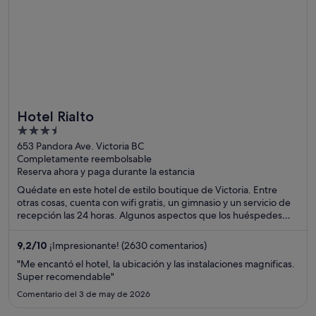
Hotel Rialto
3.5
out
653 Pandora Ave. Victoria BC
Completamente reembolsable
of
Reserva ahora y paga durante la estancia
5
Quédate en este hotel de estilo boutique de Victoria. Entre
otras cosas, cuenta con wifi gratis, un gimnasio y un servicio de
recepción las 24 horas. Algunos aspectos que los huéspedes
destacan en los comentarios son el excelente restaurante y el
bar. Dos atracciones turísticas populares que se encuentran
9,2
/
10
¡Impresionante! (2630 comentarios)
cerca son Terminal de ferris Victoria Clipper y Puerto de Victoria.
"Me encantó el hotel, la ubicación y las instalaciones magnificas.
Super recomendable"
Comentario del 3 de may de 2026