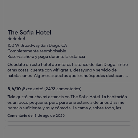
The Sofia Hotel
3.5
out
150 W Broadway San Diego CA
Completamente reembolsable
of
Reserva ahora y paga durante la estancia
5
Quédate en este hotel de interés histórico de San Diego. Entre
otras cosas, cuenta con wifi gratis, desayuno y servicio de
habitaciones. Algunos aspectos que los huéspedes destacan en
los comentarios son la amabilidad del personal y la limpieza de
sus habitaciones. Dos atracciones turísticas populares que se
8,6
/
10
¡Excelente! (2493 comentarios)
encuentran cerca son Puerto de San Diego y Museo Marítimo
"Me gustó mucho mi estancia en The Sofia Hotel. La habitación
USS Midway Museum.
es un poco pequeña, pero para una estancia de unos días me
pareció suficiente y muy cómoda. La cama y, sobre todo, las
almohadas son realmente cómodas, descansé muy bien.
Comentario del 8 de ago de 2026
También me gustó mucho que la habitación cuenta con aire
acondicionado. ..."
Se abre en una ventana nueva
Hotel Rialto