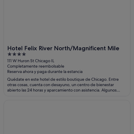
Hotel Felix River North/Magnificent Mile
4
out
111 W Huron St Chicago IL
Completamente reembolsable
of
Reserva ahora y paga durante la estancia
5
Quédate en este hotel de estilo boutique de Chicago. Entre
otras cosas, cuenta con desayuno, un centro de bienestar
abierto las 24 horas y aparcamiento con asistencia. Algunos
aspectos que los huéspedes destacan en los comentarios son la
amabilidad del personal y la limpieza de sus habitaciones. Dos
Se abre en una ventana nueva
The Scarlet Singapore
atracciones turísticas populares que se encuentran cerca son
Michigan Avenue y Paseo del río Chicago.