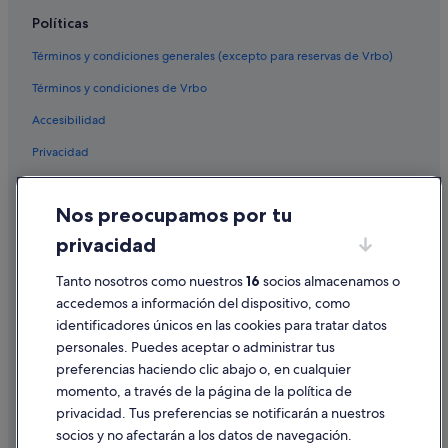
Políticas
Términos y condiciones generales (excepto para reservas de Vrbo)
Términos y condiciones de Vrbo
Accesibilidad
Privacidad
Cookies
Nos preocupamos por tu
Condiciones de uso
privacidad
Información legal/contacto
Tanto nosotros como nuestros
16
socios almacenamos o
Pautas sobre el contenido y cómo denunciar contenido
accedemos a información del dispositivo, como
identificadores únicos en las cookies para tratar datos
Ayuda
personales. Puedes aceptar o administrar tus
Ayuda
preferencias haciendo clic abajo o, en cualquier
momento, a través de la página de la política de
Cancelar un vuelo
privacidad. Tus preferencias se notificarán a nuestros
Cancelar una reserva de hotel o de un alquiler vacacional
socios y no afectarán a los datos de navegación.