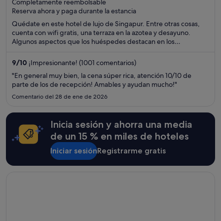
Completamente reembolsable
of
Reserva ahora y paga durante la estancia
5
Quédate en este hotel de lujo de Singapur. Entre otras cosas,
cuenta con wifi gratis, una terraza en la azotea y desayuno.
Algunos aspectos que los huéspedes destacan en los
comentarios son la piscina y la amabilidad del personal. Dos
atracciones turísticas populares que se encuentran cerca son
9
/
10
¡Impresionante! (1001 comentarios)
Casino Marina Bay Sands y Jardines de la Bahía.
"En general muy bien, la cena súper rica, atención 10/10 de
parte de los de recepción! Amables y ayudan mucho!"
Comentario del 28 de ene de 2026
Inicia sesión y ahorra una media
de un 15 % en miles de hoteles
Iniciar sesión
Registrarme gratis
Se abre en una ventana nueva
The Sofia Hotel