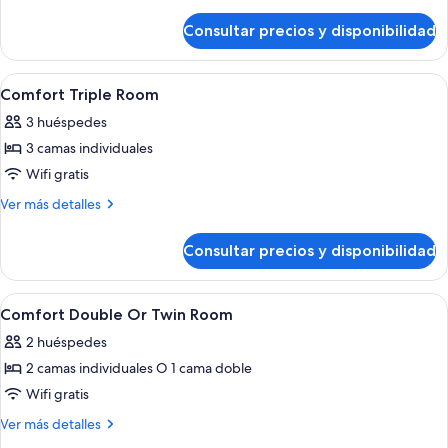
detalles
cama
de
Consultar precios y disponibilidad
Habitación
doble
individual
Confort,
Abrir
Caja fuerte, sistema de insonorización,
8
1
Comfort Triple Room
todas
cama
3 huéspedes
doble
las
3 camas individuales
fotos
de
Wifi gratis
Comfort
Más
Ver más detalles
Triple
detalles
de
Room
Consultar precios y disponibilidad
Comfort
Triple
Room
Abrir
Caja fuerte, sistema de insonorización,
10
Comfort Double Or Twin Room
todas
2 huéspedes
las
2 camas individuales O 1 cama doble
fotos
de
Wifi gratis
Comfort
Más
Ver más detalles
Double
detalles