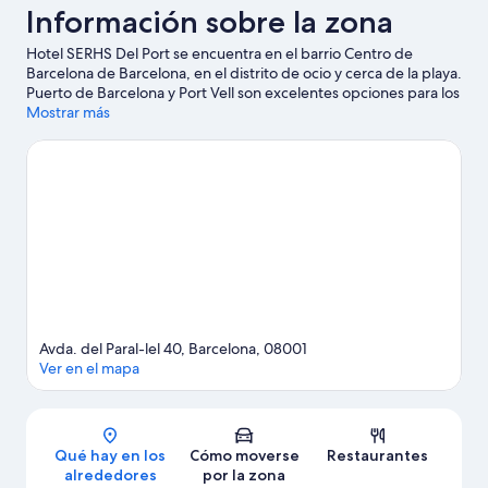
Información sobre la zona
Hotel SERHS Del Port se encuentra en el barrio Centro de
Barcelona de Barcelona, en el distrito de ocio y cerca de la playa.
Puerto de Barcelona y Port Vell son excelentes opciones para los
que buscan unas vacaciones activas, pero si lo tuyo son las
Mostrar más
compras, no te pierdas La Rambla y Paseo de Gracia. ¿Te
apetece disfrutar de un evento especial? Puedes consultar el
calendario de Camp Nou o Estadio olímpico Lluís Companys. Te
encantará explorar la zona y vivir aventuras en el agua con tu
actividad favorita: ¿vela, tal vez?A los huéspedes les gusta este
hotel por su excelente comunicación con el transporte público:
la Estación de metro de Paral·lel está a 5 minutos a pie y la
Estación de funicular de Parc de Montjuïc queda a 5 minutos.
Ver guía de viaje de Barcelona
Avda. del Paral-lel 40, Barcelona, 08001
Ver en el mapa
Mapa
Qué hay en los
Cómo moverse
Restaurantes
alrededores
por la zona