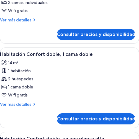
Habitación
3 camas individuales
triple
Wifi gratis
Confort
Más
Ver más detalles
detalles
de
Consultar precios y disponibilidad
Habitación
triple
Confort
Abrir
Una habitación de hotel con una cama 
14
Habitación Confort doble, 1 cama doble
todas
14 m²
las
1 habitación
fotos
de
2 huéspedes
Habitación
1 cama doble
Confort
Wifi gratis
doble,
Más
Ver más detalles
1
detalles
cama
de
Consultar precios y disponibilidad
Habitación
doble
Confort
doble,
Abrir
Una habitación de hotel moderna con u
17
1
Habitación Confort doble, en una planta alta