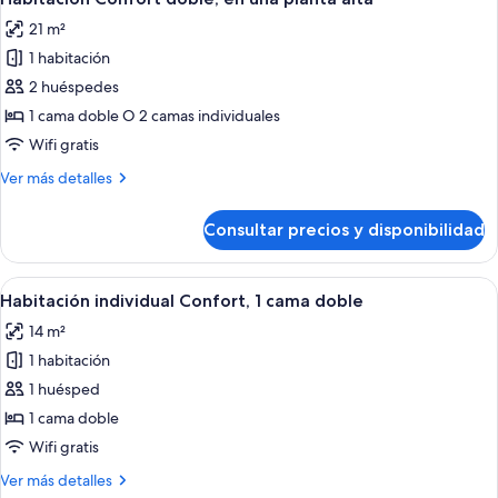
todas
cama
21 m²
doble
las
1 habitación
fotos
de
2 huéspedes
Habitación
1 cama doble O 2 camas individuales
Confort
Wifi gratis
doble,
Más
Ver más detalles
en
detalles
una
de
Consultar precios y disponibilidad
Habitación
planta
Confort
alta
doble,
Abrir
Una habitación de hotel con una cama 
9
en
Habitación individual Confort, 1 cama doble
todas
una
14 m²
planta
las
alta
1 habitación
fotos
de
1 huésped
Habitación
1 cama doble
individual
Wifi gratis
Confort,
Más
Ver más detalles
1