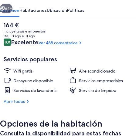
Port
erior
Siguiente
64+
Resumen
Habitaciones
Ubicación
Políticas
El
164 €
precio
incluye tasas e impuestos
actual
Del 10 ago al 11 ago
es
Comentarios
Excelente
8,8
Ver 468 comentarios
8,8 de 10
de
164 €
Servicios populares
Wifi gratis
Aire acondicionado
Recepción
Desayuno disponible
Servicios empresariales
Servicios de lavandería
Servicio de limpieza
Abrir todos
Opciones de la habitación
Consulta la disponibilidad para estas fechas