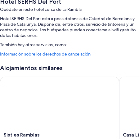
Hotel SERHS Del Port
Quédate en este hotel cerca de La Rambla
Hotel SERHS Del Port está a poca distancia de Catedral de Barcelona y
Plaza de Catalunya. Dispone de, entre otros, servicio de tintorería y un
centro de negocios. Los huéspedes pueden conectarse al wifi gratuito
de las habitaciones.
También hay otros servicios, como:
Información sobre los derechos de cancelación
Desayuno bufé (de pago), servicios de conserjería y consigna de
equipaje
Alojamientos similares
Un ascensor, asistencia turística y para la compra de entradas y un
salón de eventos
Sixties Ramblas
Casa Lit
Una caja fuerte en recepción, personal multilingüe y salas de
reuniones
Los huéspedes suelen hablar muy bien de aspectos como su
desayuno, la amabilidad del personal y su práctica ubicación
Características de la habitación
Todas las habitaciones en Hotel SERHS Del Port ofrecen características
que incluyen aire acondicionado, además de otras comodidades, como
wifi gratis y sillas de oficina. Los viajeros destacan especialmente la
Sixties
Casa
Sixties Ramblas
Casa L