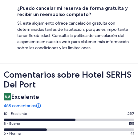
¿Puedo cancelar mi reserva de forma gratuita y
recibir un reembolso completo?
Sí, este alojamiento ofrece cancelación gratuita con
determinadas tarifas de habitación, porque es importante
tener flexibilidad. Consulta la política de cancelación del
alojamiento en nuestra web para obtener más información
sobre las condiciones y las limitaciones.
Comentarios
Comentarios sobre Hotel SERHS
Del Port
Excelente
8,8
468 comentarios
257
10 - Excelente
257
comentarios
155
8 - Bueno
155
de
comentarios
un
41
6 - Normal
41
de