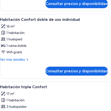
cama
de
Consultar precios y disponibilidad
Habitación
doble
Confort
o
con
Abrir
Una habitación de hotel con una cama 
2
13
1
Habitación Confort doble de uso individual
todas
individuales
cama
16 m²
doble
las
o
1 habitación
fotos
2
de
1 huésped
individuales
Habitación
1 cama doble
Confort
Wifi gratis
doble
Más
Ver más detalles
de
detalles
uso
de
Consultar precios y disponibilidad
Habitación
individual
Confort
doble
Abrir
Habitación de hotel con dos camas, un e
10
de
Habitación triple Confort
todas
uso
17 m²
individual
las
1 habitación
fotos
de
3 huéspedes