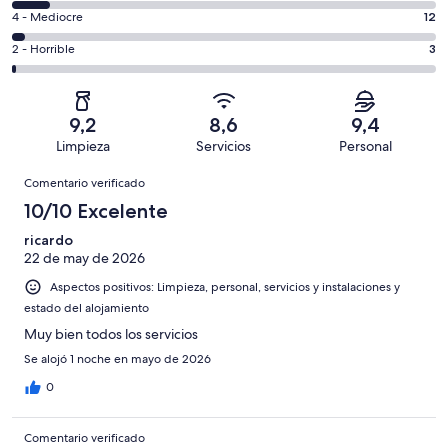
total
comentarios
un
12
4 - Mediocre
12
de
de
total
comentarios
468
un
3
2 - Horrible
3
de
de
con
total
comentarios
468
un
una
de
de
con
total
puntuación
468
un
una
de
9,2
8,6
9,4
de
con
total
puntuación
468
Limpieza
Servicios
Personal
10
una
de
de
con
Comentarios
-
puntuación
468
8
Comentario verificado
una
Excelente
de
con
-
puntuación
10/10 Excelente
6
una
Bueno
de
-
puntuación
ricardo
4
Normal
22 de may de 2026
de
-
2
Aspectos positivos: Limpieza, personal, servicios y instalaciones y
Mediocre
-
estado del alojamiento
Horrible
Muy bien todos los servicios
Se alojó 1 noche en mayo de 2026
0
Comentario verificado