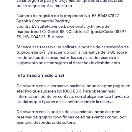
variar según el país y el alojamiento, que es el que dicta las
políticas que aquí se muestran.
Número de registro de la propiedad No, ES:B64337827,
Spanish Commercial Registry,
country:ES|stateProvince:Barcelona|city:Pineda de
mar|address1:C/ Garbí, 88-90|address2:|postalCode:08397,
ES, HB-004303, Business
Si cancelas tu reserva, se aplicará la política de cancelación de
tu propietario/a. De acuerdo con la normativa de la UE sobre
los derechos del consumidor, los servicios de reserva de
alojamiento no están sujetos al derecho de desistimiento.
Información adicional
De acuerdo con la normativa nacional, no se aceptan pagos en
efectivo que superen los 1000 EUR. Para obtener más
información, ponte en contacto con el alojamiento a través de
los datos que figuran en la confirmación de la reserva.
De acuerdo con la política del alojamiento, no se aceptan
reservas de grupos cuyo fin sea celebrar eventos como, por
ejemplo, despedidas de soltero.