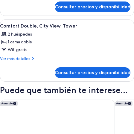
de
Or
Consultar precios y disponibilidad
Comfort
Twin
Double
Room
Or
Abrir
Caja fuerte, sistema de insonorización,
17
Twin
Comfort Double, City View, Tower
todas
Room
2 huéspedes
las
1 cama doble
fotos
de
Wifi gratis
Comfort
Más
Ver más detalles
Double,
detalles
de
City
Consultar precios y disponibilidad
Comfort
View,
Double,
Tower
City
Puede que también te interese...
View,
Tower
Moxy Barcelona
Barceló 
Anuncio
Anuncio