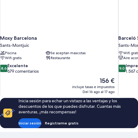
Moxy Barcelona
Barceló 
Sants-Montjuïc
Sants-Mon
Piscina
Se aceptan mascotas
Wifi grat
Wifi gratis
Restaurante
Aire aco
8.6
9.0
Excelente
Impre
8,6
9,0
sobre
sobre
679 comentarios
1.567 
10,
10,
El
156 €
Excelente,
Impresion
precio
incluye tasas e impuestos
679 comentarios
1.567 com
actual
Del 16 ago al 17 ago
es
Inicia sesión para echar un vistazo a las ventajas y los
de
descuentos de los que puedes disfrutar. Cuantas más
156 €
aventuras, ¡más recompensas!
Iniciar sesión
Registrarme gratis