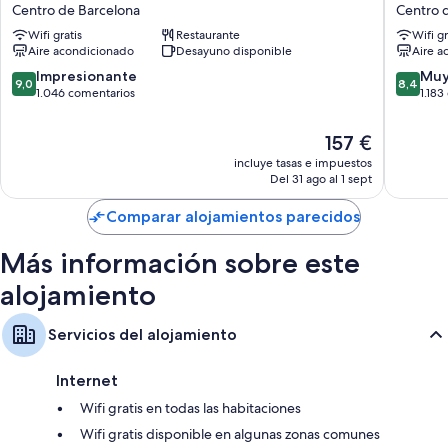
limpieza de las habitaciones del alojamiento.
Ramblas
Lit
Centro de Barcelona
Centro 
Centro
Barcelo
Además, otros servicios de los que disfrutarás en todas las habitaciones
Wifi gratis
Restaurante
Wifi gr
de
Centro
incluyen los siguientes:
Aire acondicionado
Desayuno disponible
Aire a
Barcelona
de
Barcelo
9.0
8.4
Impresionante
Muy
Baños con bañeras o duchas y secadores de pelo
9,0
8,4
sobre
sobre
1.046 comentarios
1.183
Armarios o roperos, hervidores eléctricos y calefacción
10,
10,
Impresionante,
Muy
El
157 €
1.046 comentarios
bueno,
precio
incluye tasas e impuestos
1.183 co
actual
Del 31 ago al 1 sept
es
de
Comparar alojamientos parecidos
157 €
Más información sobre este
alojamiento
Servicios del alojamiento
Internet
Wifi gratis en todas las habitaciones
Wifi gratis disponible en algunas zonas comunes