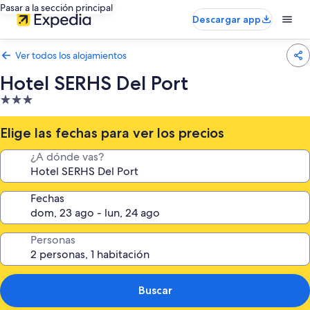
Pasar a la sección principal
Descargar app
Ver todos los alojamientos
Hotel SERHS Del Port
Alojamiento
de
3.0 estrellas
Elige las fechas para ver los precios
¿A dónde vas?
Fechas
Personas
Buscar