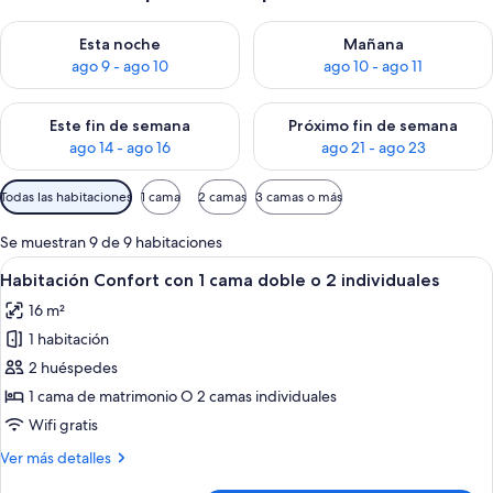
Consulta la disponibilidad para esta noche, ago 9 - ago 10
Consulta la disponibilidad par
Esta noche
Mañana
ago 9 - ago 10
ago 10 - ago 11
Consulta la disponibilidad para este fin de semana, ago 14 - a
Consulta la disponibilidad par
Este fin de semana
Próximo fin de semana
ago 14 - ago 16
ago 21 - ago 23
Filtros
Todas las habitaciones
1 cama
2 camas
3 camas o más
disponibles
para
Se muestran 9 de 9 habitaciones
las
Abrir
Una habitación de hotel con una cama 
13
Habitación Confort con 1 cama doble o 2 individuales
habitaciones
todas
16 m²
las
1 habitación
fotos
de
2 huéspedes
Habitación
1 cama de matrimonio O 2 camas individuales
Confort
Wifi gratis
con
Más
Ver más detalles
1
detalles