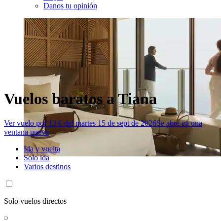
Danos tu opinión
Vuelos baratos a Tiana
Ver vuelo por 13 € del martes 15 de sept de 2026
Se abre en una
ventana nueva
Ida y vuelta
Solo ida
Varios destinos
Solo vuelos directos