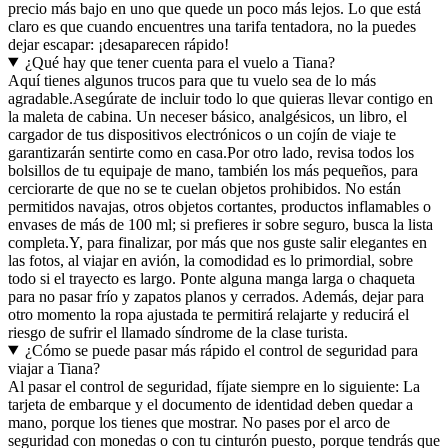
precio más bajo en uno que quede un poco más lejos. Lo que está
claro es que cuando encuentres una tarifa tentadora, no la puedes
dejar escapar: ¡desaparecen rápido!
¿Qué hay que tener cuenta para el vuelo a Tiana?
Aquí tienes algunos trucos para que tu vuelo sea de lo más
agradable.
Asegúrate de incluir todo lo que quieras llevar contigo en
la maleta de cabina. Un neceser básico, analgésicos, un libro, el
cargador de tus dispositivos electrónicos o un cojín de viaje te
garantizarán sentirte como en casa.
Por otro lado, revisa todos los
bolsillos de tu equipaje de mano, también los más pequeños, para
cerciorarte de que no se te cuelan objetos prohibidos. No están
permitidos navajas, otros objetos cortantes, productos inflamables o
envases de más de 100 ml; si prefieres ir sobre seguro, busca la lista
completa.
Y, para finalizar, por más que nos guste salir elegantes en
las fotos, al viajar en avión, la comodidad es lo primordial, sobre
todo si el trayecto es largo. Ponte alguna manga larga o chaqueta
para no pasar frío y zapatos planos y cerrados. Además, dejar para
otro momento la ropa ajustada te permitirá relajarte y reducirá el
riesgo de sufrir el llamado síndrome de la clase turista.
¿Cómo se puede pasar más rápido el control de seguridad para
viajar a Tiana?
Al pasar el control de seguridad, fíjate siempre en lo siguiente: La
tarjeta de embarque y el documento de identidad deben quedar a
mano, porque los tienes que mostrar. No pases por el arco de
seguridad con monedas o con tu cinturón puesto, porque tendrás que