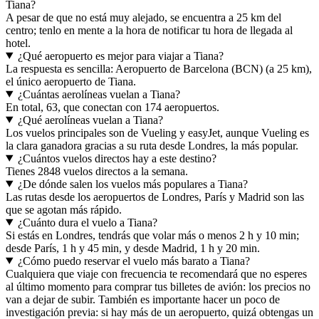
Tiana?
A pesar de que no está muy alejado, se encuentra a 25 km del
centro; tenlo en mente a la hora de notificar tu hora de llegada al
hotel.
¿Qué aeropuerto es mejor para viajar a Tiana?
La respuesta es sencilla: Aeropuerto de Barcelona (BCN) (a 25 km),
el único aeropuerto de Tiana.
¿Cuántas aerolíneas vuelan a Tiana?
En total, 63, que conectan con 174 aeropuertos.
¿Qué aerolíneas vuelan a Tiana?
Los vuelos principales son de Vueling y easyJet, aunque Vueling es
la clara ganadora gracias a su ruta desde Londres, la más popular.
¿Cuántos vuelos directos hay a este destino?
Tienes 2848 vuelos directos a la semana.
¿De dónde salen los vuelos más populares a Tiana?
Las rutas desde los aeropuertos de Londres, París y Madrid son las
que se agotan más rápido.
¿Cuánto dura el vuelo a Tiana?
Si estás en Londres, tendrás que volar más o menos 2 h y 10 min;
desde París, 1 h y 45 min, y desde Madrid, 1 h y 20 min.
¿Cómo puedo reservar el vuelo más barato a Tiana?
Cualquiera que viaje con frecuencia te recomendará que no esperes
al último momento para comprar tus billetes de avión: los precios no
van a dejar de subir. También es importante hacer un poco de
investigación previa: si hay más de un aeropuerto, quizá obtengas un