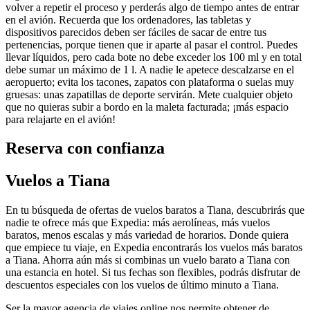
volver a repetir el proceso y perderás algo de tiempo antes de entrar
en el avión. Recuerda que los ordenadores, las tabletas y
dispositivos parecidos deben ser fáciles de sacar de entre tus
pertenencias, porque tienen que ir aparte al pasar el control. Puedes
llevar líquidos, pero cada bote no debe exceder los 100 ml y en total
debe sumar un máximo de 1 l. A nadie le apetece descalzarse en el
aeropuerto; evita los tacones, zapatos con plataforma o suelas muy
gruesas: unas zapatillas de deporte servirán. Mete cualquier objeto
que no quieras subir a bordo en la maleta facturada; ¡más espacio
para relajarte en el avión!
Reserva con confianza
Vuelos a Tiana
En tu búsqueda de ofertas de vuelos baratos a Tiana, descubrirás que
nadie te ofrece más que Expedia: más aerolíneas, más vuelos
baratos, menos escalas y más variedad de horarios. Donde quiera
que empiece tu viaje, en Expedia encontrarás los vuelos más baratos
a Tiana. Ahorra aún más si combinas un vuelo barato a Tiana con
una estancia en hotel. Si tus fechas son flexibles, podrás disfrutar de
descuentos especiales con los vuelos de último minuto a Tiana.
Ser la mayor agencia de viajes online nos permite obtener de