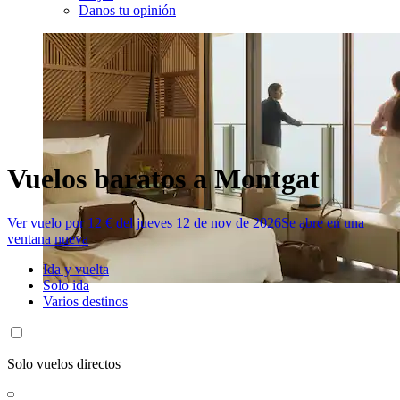
Danos tu opinión
Vuelos baratos a Montgat
Ver vuelo por 12 € del jueves 12 de nov de 2026
Se abre en una
ventana nueva
Ida y vuelta
Solo ida
Varios destinos
Solo vuelos directos