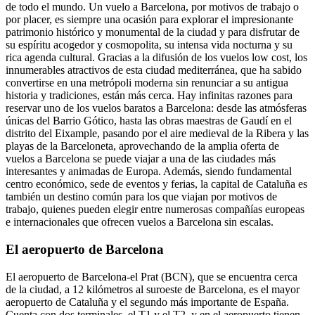
de todo el mundo. Un vuelo a Barcelona, por motivos de trabajo o
por placer, es siempre una ocasión para explorar el impresionante
patrimonio histórico y monumental de la ciudad y para disfrutar de
su espíritu acogedor y cosmopolita, su intensa vida nocturna y su
rica agenda cultural. Gracias a la difusión de los vuelos low cost, los
innumerables atractivos de esta ciudad mediterránea, que ha sabido
convertirse en una metrópoli moderna sin renunciar a su antigua
historia y tradiciones, están más cerca. Hay infinitas razones para
reservar uno de los vuelos baratos a Barcelona: desde las atmósferas
únicas del Barrio Gótico, hasta las obras maestras de Gaudí en el
distrito del Eixample, pasando por el aire medieval de la Ribera y las
playas de la Barceloneta, aprovechando de la amplia oferta de
vuelos a Barcelona se puede viajar a una de las ciudades más
interesantes y animadas de Europa. Además, siendo fundamental
centro económico, sede de eventos y ferias, la capital de Cataluña es
también un destino común para los que viajan por motivos de
trabajo, quienes pueden elegir entre numerosas compañías europeas
e internacionales que ofrecen vuelos a Barcelona sin escalas.
El aeropuerto de Barcelona
El aeropuerto de Barcelona-el Prat (BCN), que se encuentra cerca
de la ciudad, a 12 kilómetros al suroeste de Barcelona, es el mayor
aeropuerto de Cataluña y el segundo más importante de España.
Cuenta con dos terminales, el T1 y el T2, y en el aeropuerto tienen