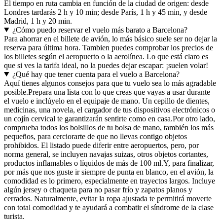
El tiempo en ruta cambia en función de la ciudad de origen: desde
Londres tardarás 2 h y 10 min; desde París, 1 h y 45 min, y desde
Madrid, 1 h y 20 min.
¿Cómo puedo reservar el vuelo más barato a Barcelona?
Para ahorrar en el billete de avión, lo más básico suele ser no dejar la
reserva para última hora. Tambien puedes comprobar los precios de
los billetes según el aeropuerto o la aerolínea. Lo que está claro es
que si ves la tarifa ideal, no la puedes dejar escapar: ¡suelen volar!
¿Qué hay que tener cuenta para el vuelo a Barcelona?
Aquí tienes algunos consejos para que tu vuelo sea lo más agradable
posible.
Prepara una lista con lo que creas que vayas a usar durante
el vuelo e inclúyelo en el equipaje de mano. Un cepillo de dientes,
medicinas, una novela, el cargador de tus dispositivos electrónicos o
un cojín cervical te garantizarán sentirte como en casa.
Por otro lado,
comprueba todos los bolsillos de tu bolsa de mano, también los más
pequeños, para cerciorarte de que no llevas contigo objetos
prohibidos. El listado puede diferir entre aeropuertos, pero, por
norma general, se incluyen navajas suizas, otros objetos cortantes,
productos inflamables o líquidos de más de 100 ml.
Y, para finalizar,
por más que nos guste ir siempre de punta en blanco, en el avión, la
comodidad es lo primero, especialmente en trayectos largos. Incluye
algún jersey o chaqueta para no pasar frío y zapatos planos y
cerrados. Naturalmente, evitar la ropa ajustada te permitirá moverte
con total comodidad y te ayudará a combatir el síndrome de la clase
turista.