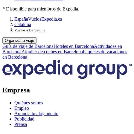
* Disponible para miembros de Expedia.
España
Vuelos
Expedia.es
Cataluña
Vuelos a Barcelona
Organiza tu viaje
Guía de viaje de Barcelona
Hoteles en Barcelona
Actividades en
Barcelona
Alquiler de coches en Barcelona
Paquetes de vacaciones
en Barcelona
Empresa
Quiénes somos
Empleo
Anuncia tu alojamiento
Publicidad
Prensa