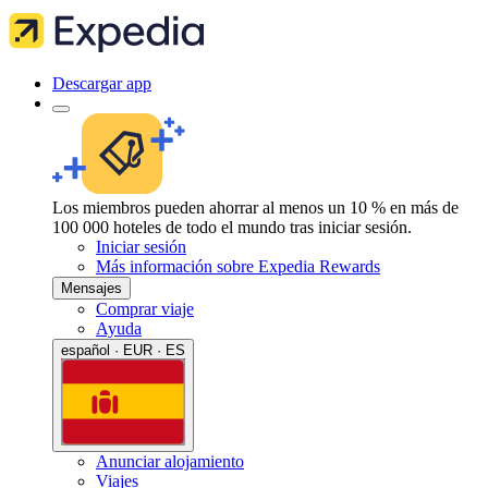
Descargar app
Los miembros pueden ahorrar al menos un 10 % en más de
100 000 hoteles de todo el mundo tras iniciar sesión.
Iniciar sesión
Más información sobre Expedia Rewards
Mensajes
Comprar viaje
Ayuda
español · EUR · ES
Anunciar alojamiento
Viajes