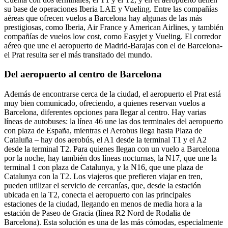
su base de operaciones Iberia LAE y Vueling. Entre las compañías
aéreas que ofrecen vuelos a Barcelona hay algunas de las más
prestigiosas, como Iberia, Air France y American Airlines, y también
compañías de vuelos low cost, como Easyjet y Vueling. El corredor
aéreo que une el aeropuerto de Madrid-Barajas con el de Barcelona-
el Prat resulta ser el más transitado del mundo.
Del aeropuerto al centro de Barcelona
Además de encontrarse cerca de la ciudad, el aeropuerto el Prat está
muy bien comunicado, ofreciendo, a quienes reservan vuelos a
Barcelona, diferentes opciones para llegar al centro. Hay varias
líneas de autobuses: la línea 46 une las dos terminales del aeropuerto
con plaza de España, mientras el Aerobus llega hasta Plaza de
Cataluña – hay dos aerobús, el A1 desde la terminal T1 y el A2
desde la terminal T2. Para quienes llegan con un vuelo a Barcelona
por la noche, hay también dos líneas nocturnas, la N17, que une la
terminal 1 con plaza de Catalunya, y la N16, que une plaza de
Catalunya con la T2. Los viajeros que prefieren viajar en tren,
pueden utilizar el servicio de cercanías, que, desde la estación
ubicada en la T2, conecta el aeropuerto con las principales
estaciones de la ciudad, llegando en menos de media hora a la
estación de Paseo de Gracia (línea R2 Nord de Rodalia de
Barcelona). Esta solución es una de las más cómodas, especialmente