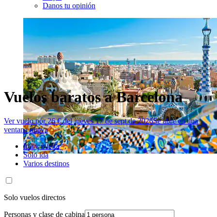
Danos tu opinión
Vuelos baratos a Barcelona
Ver vuelo por 26 € del jueves 17 de sept de 2026
Se abre en una
ventana nueva
Ida y vuelta
Solo ida
Varios destinos
Solo vuelos directos
Personas y clase de cabina