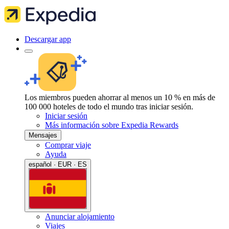
Descargar app
Los miembros pueden ahorrar al menos un 10 % en más de
100 000 hoteles de todo el mundo tras iniciar sesión.
Iniciar sesión
Más información sobre Expedia Rewards
Mensajes
Comprar viaje
Ayuda
español · EUR · ES
Anunciar alojamiento
Viajes