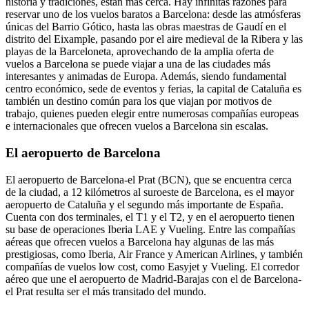
historia y tradiciones, están más cerca. Hay infinitas razones para
reservar uno de los vuelos baratos a Barcelona: desde las atmósferas
únicas del Barrio Gótico, hasta las obras maestras de Gaudí en el
distrito del Eixample, pasando por el aire medieval de la Ribera y las
playas de la Barceloneta, aprovechando de la amplia oferta de
vuelos a Barcelona se puede viajar a una de las ciudades más
interesantes y animadas de Europa. Además, siendo fundamental
centro económico, sede de eventos y ferias, la capital de Cataluña es
también un destino común para los que viajan por motivos de
trabajo, quienes pueden elegir entre numerosas compañías europeas
e internacionales que ofrecen vuelos a Barcelona sin escalas.
El aeropuerto de Barcelona
El aeropuerto de Barcelona-el Prat (BCN), que se encuentra cerca
de la ciudad, a 12 kilómetros al suroeste de Barcelona, es el mayor
aeropuerto de Cataluña y el segundo más importante de España.
Cuenta con dos terminales, el T1 y el T2, y en el aeropuerto tienen
su base de operaciones Iberia LAE y Vueling. Entre las compañías
aéreas que ofrecen vuelos a Barcelona hay algunas de las más
prestigiosas, como Iberia, Air France y American Airlines, y también
compañías de vuelos low cost, como Easyjet y Vueling. El corredor
aéreo que une el aeropuerto de Madrid-Barajas con el de Barcelona-
el Prat resulta ser el más transitado del mundo.