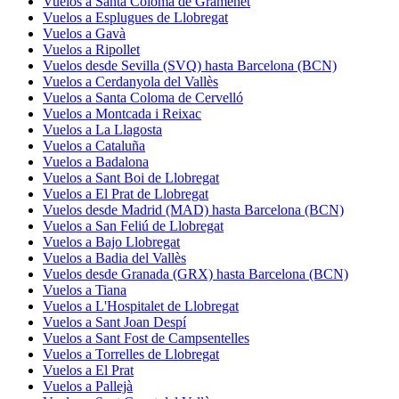
Vuelos a Santa Coloma de Gramenet
Vuelos a Esplugues de Llobregat
Vuelos a Gavà
Vuelos a Ripollet
Vuelos desde Sevilla (SVQ) hasta Barcelona (BCN)
Vuelos a Cerdanyola del Vallès
Vuelos a Santa Coloma de Cervelló
Vuelos a Montcada i Reixac
Vuelos a La Llagosta
Vuelos a Cataluña
Vuelos a Badalona
Vuelos a Sant Boi de Llobregat
Vuelos a El Prat de Llobregat
Vuelos desde Madrid (MAD) hasta Barcelona (BCN)
Vuelos a San Feliú de Llobregat
Vuelos a Bajo Llobregat
Vuelos a Badia del Vallès
Vuelos desde Granada (GRX) hasta Barcelona (BCN)
Vuelos a Tiana
Vuelos a L'Hospitalet de Llobregat
Vuelos a Sant Joan Despí
Vuelos a Sant Fost de Campsentelles
Vuelos a Torrelles de Llobregat
Vuelos a El Prat
Vuelos a Pallejà