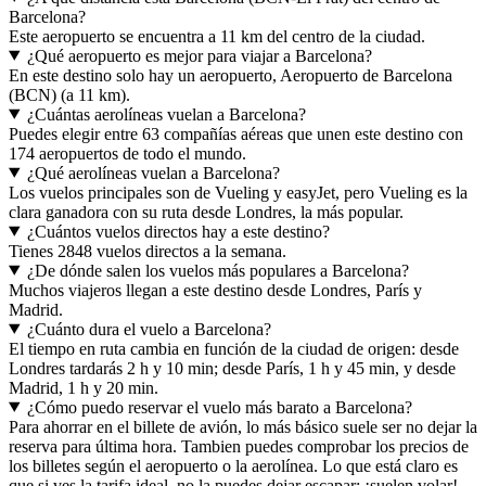
Barcelona?
Este aeropuerto se encuentra a 11 km del centro de la ciudad.
¿Qué aeropuerto es mejor para viajar a Barcelona?
En este destino solo hay un aeropuerto, Aeropuerto de Barcelona
(BCN) (a 11 km).
¿Cuántas aerolíneas vuelan a Barcelona?
Puedes elegir entre 63 compañías aéreas que unen este destino con
174 aeropuertos de todo el mundo.
¿Qué aerolíneas vuelan a Barcelona?
Los vuelos principales son de Vueling y easyJet, pero Vueling es la
clara ganadora con su ruta desde Londres, la más popular.
¿Cuántos vuelos directos hay a este destino?
Tienes 2848 vuelos directos a la semana.
¿De dónde salen los vuelos más populares a Barcelona?
Muchos viajeros llegan a este destino desde Londres, París y
Madrid.
¿Cuánto dura el vuelo a Barcelona?
El tiempo en ruta cambia en función de la ciudad de origen: desde
Londres tardarás 2 h y 10 min; desde París, 1 h y 45 min, y desde
Madrid, 1 h y 20 min.
¿Cómo puedo reservar el vuelo más barato a Barcelona?
Para ahorrar en el billete de avión, lo más básico suele ser no dejar la
reserva para última hora. Tambien puedes comprobar los precios de
los billetes según el aeropuerto o la aerolínea. Lo que está claro es
que si ves la tarifa ideal, no la puedes dejar escapar: ¡suelen volar!