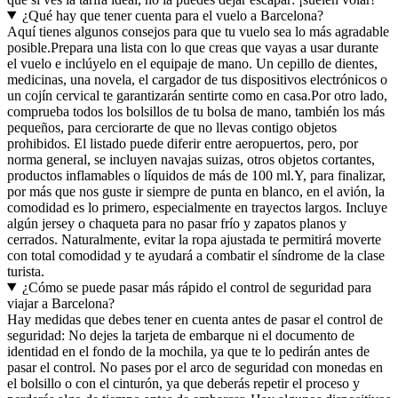
¿Qué hay que tener cuenta para el vuelo a Barcelona?
Aquí tienes algunos consejos para que tu vuelo sea lo más agradable
posible.
Prepara una lista con lo que creas que vayas a usar durante
el vuelo e inclúyelo en el equipaje de mano. Un cepillo de dientes,
medicinas, una novela, el cargador de tus dispositivos electrónicos o
un cojín cervical te garantizarán sentirte como en casa.
Por otro lado,
comprueba todos los bolsillos de tu bolsa de mano, también los más
pequeños, para cerciorarte de que no llevas contigo objetos
prohibidos. El listado puede diferir entre aeropuertos, pero, por
norma general, se incluyen navajas suizas, otros objetos cortantes,
productos inflamables o líquidos de más de 100 ml.
Y, para finalizar,
por más que nos guste ir siempre de punta en blanco, en el avión, la
comodidad es lo primero, especialmente en trayectos largos. Incluye
algún jersey o chaqueta para no pasar frío y zapatos planos y
cerrados. Naturalmente, evitar la ropa ajustada te permitirá moverte
con total comodidad y te ayudará a combatir el síndrome de la clase
turista.
¿Cómo se puede pasar más rápido el control de seguridad para
viajar a Barcelona?
Hay medidas que debes tener en cuenta antes de pasar el control de
seguridad: No dejes la tarjeta de embarque ni el documento de
identidad en el fondo de la mochila, ya que te lo pedirán antes de
pasar el control. No pases por el arco de seguridad con monedas en
el bolsillo o con el cinturón, ya que deberás repetir el proceso y