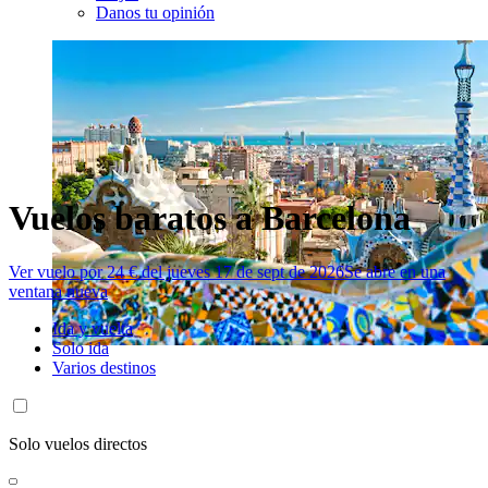
Danos tu opinión
Vuelos baratos a Barcelona
Ver vuelo por 24 € del jueves 17 de sept de 2026
Se abre en una
ventana nueva
Ida y vuelta
Solo ida
Varios destinos
Solo vuelos directos