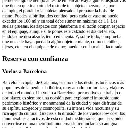
perderás algo de tiempo antes de embarcar. Hay algunos dispositivos
que tienen que ir aparte del resto de tus objetos personales, por
ejemplo, el portátil o la tableta; piénsalo al preparar la bolsa de
mano. Puedes subir líquidos contigo, pero cada envase no puede
exceder los 100 ml y en total debe sumar un máximo de 1 l. Las
suelas gruesas, los zapatos con plataforma o el tacón ocupan espacio
en el equipaje, aunque si te pones este calzado el día del vuelo,
tendrás que descalzarte; tenlo en cuenta. Y, sobre todo, comprueba
que no se te haya quedado algún objeto cortante, como cuchillos,
tijeras, etc., en el equipaje de mano; puede ir en la maleta facturada.
Reserva con confianza
Vuelos a Barcelona
Barcelona, capital de Cataluña, es uno de los destinos turísticos más
populares de la península ibérica, muy amado por turistas y viajeros
de todo el mundo. Un vuelo a Barcelona, por motivos de trabajo o
por placer, es siempre una ocasión para explorar el impresionante
patrimonio histórico y monumental de la ciudad y para disfrutar de
su espíritu acogedor y cosmopolita, su intensa vida nocturna y su
rica agenda cultural. Gracias a la difusión de los vuelos low cost, los
innumerables atractivos de esta ciudad mediterránea, que ha sabido
convertirse en una metrópoli moderna sin renunciar a su antigua