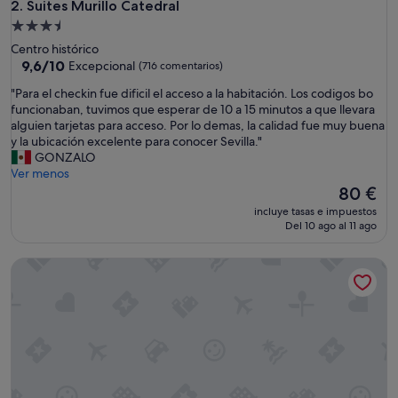
Suites Murillo Catedral
2. Suites Murillo Catedral
Alojamiento
de
Centro histórico
3.5 estrellas
9.6
9,6/10
Excepcional
(716 comentarios)
sobre
"
"Para el checkin fue dificil el acceso a la habitación. Los codigos bo
10,
P
funcionaban, tuvimos que esperar de 10 a 15 minutos a que llevara
Excepcional,
a
alguien tarjetas para acceso. Por lo demas, la calidad fue muy buena
(716 comentarios)
r
y la ubicación excelente para conocer Sevilla."
a
GONZALO
e
Ver menos
l
El
80 €
c
precio
incluye tasas e impuestos
h
actual
Del 10 ago al 11 ago
e
es
c
de
AZZ Sevilla Torre de la Plata
k
80 €
i
n
f
u
e
d
i
f