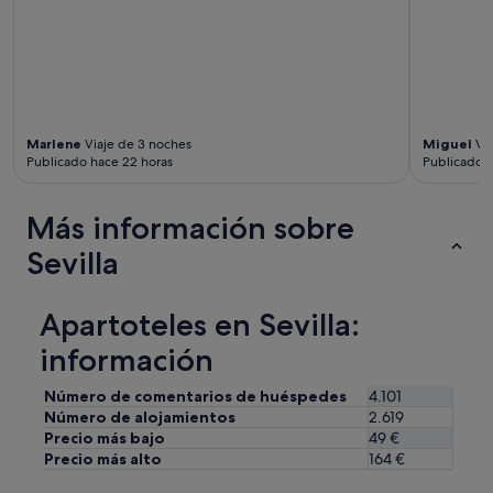
t
c
a
o
r
m
j
e
e
n
t
d
a
a
Marlene
Viaje de 3 noches
Miguel
Via
s
b
Publicado hace 22 horas
Publicado h
p
l
a
e
r
"
Más información sobre
a
a
Sevilla
c
c
e
Apartoteles en Sevilla:
s
o
información
.
P
Número de comentarios de huéspedes
4.101
o
Número de alojamientos
2.619
r
Precio más bajo
49 €
l
Precio más alto
164 €
o
d