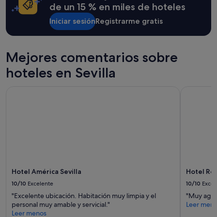
m
u
condiciones
de un 15 % en miles de hoteles
i
i
adicionales.
n
d
Iniciar sesión
Registrarme gratis
u
a
t
d
o
a
Mejores comentarios sobre
s
s
a
l
hoteles en Sevilla
q
a
u
s
e
Hotel América Sevilla
Hotel Rey 
e
l
s
l
t
e
a
v
n
a
c
r
i
a
a
a
s
l
.
Hotel América Sevilla
Hotel Re
g
M
10/10
Excelente
10/10
Excel
u
u
i
y
"Excelente ubicación. Habitación muy limpia y el
"Muy agra
e
r
personal muy amable y servicial."
Leer men
n
e
Leer menos