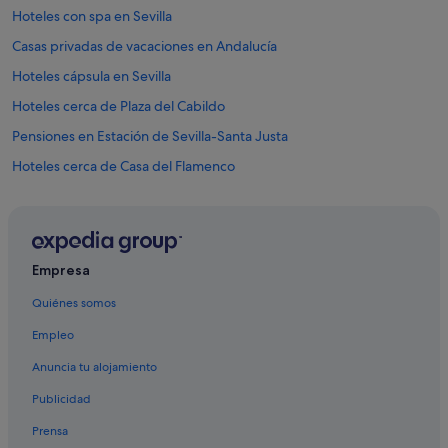
c
Hoteles con spa en Sevilla
o
Casas privadas de vacaciones en Andalucía
n
o
Hoteles cápsula en Sevilla
c
e
Hoteles cerca de Plaza del Cabildo
r
Pensiones en Estación de Sevilla-Santa Justa
S
e
Hoteles cerca de Casa del Flamenco
v
i
Hoteles boutique en Centro histórico
l
Casas privadas de vacaciones en Sevilla
l
a
Hoteles con todo incluido en Andalucía
.
Empresa
"
Zenit hoteles en Santa Cruz
Quiénes somos
Tiendas de safari en Andalucía
Empleo
Hoteles con todo incluido en Sevilla
Anuncia tu alojamiento
Paradores hoteles en Sevilla
Publicidad
Relais & Chateaux hoteles en Sevilla
Prensa
Casas rurales en Andalucía