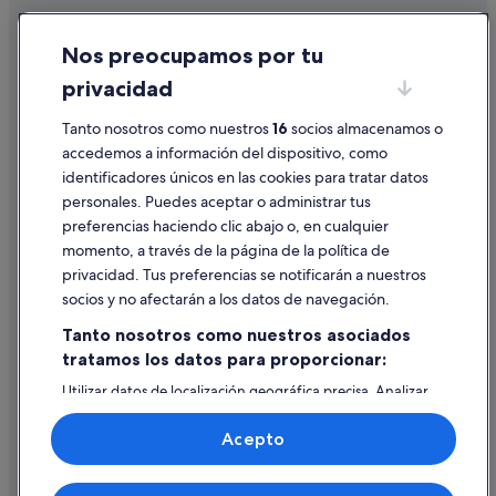
Hoteles de aventura en Sevilla
Cookies
Nos preocupamos por tu
Hoteles de lujo en Sevilla
Condiciones de uso
privacidad
Hoteles de 5 estrellas en Santa Cruz
Información legal/contacto
Complejos de pisos en Provincia de Sevilla
Pautas sobre el contenido y cómo denunciar contenido
Tanto nosotros como nuestros
16
socios almacenamos o
accedemos a información del dispositivo, como
Centro histórico hoteles
identificadores únicos en las cookies para tratar datos
Ayuda
Casas de huéspedes en Sevilla
personales. Puedes aceptar o administrar tus
Ayuda
Centros vacacionales en Andalucía
preferencias haciendo clic abajo o, en cualquier
momento, a través de la página de la política de
Hoteles con spa en Andalucía
Cancelar un vuelo
privacidad. Tus preferencias se notificarán a nuestros
Campings de caravanas en Provincia de Sevilla
Cancelar una reserva de hotel o de un alquiler vacacional
socios y no afectarán a los datos de navegación.
Hoteles cerca de Auditorio Álvarez Quintero
Plazos de reembolso
Tanto nosotros como nuestros asociados
Complejos de pisos en Sevilla
tratamos los datos para proporcionar:
Utilizar un cupón de Expedia
Hoteles románticos en Sevilla
Utilizar datos de localización geográfica precisa. Analizar
Documentos para viajes internacionales
activamente las características del dispositivo para su
Lodges en Sevilla
identificación. Almacenar la información en un dispositivo
Acepto
y/o acceder a ella. Publicidad y contenido personalizados,
Casas en árboles en Andalucía
medición de publicidad y contenido, investigación de
audiencia y desarrollo de servicios.
B&B en Provincia de Sevilla