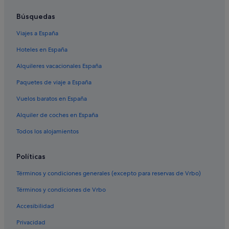
Apartamentos en Andalucía
Búsquedas
Sevilla hoteles
Viajes a España
Hoteles con bodega en Santa Cruz
Hoteles en España
Hoteles baratos en Sevilla
Alquileres vacacionales España
Villas en Sevilla
Paquetes de viaje a España
Casas de campo en Provincia de Sevilla
Vuelos baratos en España
Hotusa hoteles en Sevilla
Alquiler de coches en España
Provincia de Sevilla hoteles
El Arenal hoteles
Todos los alojamientos
Riu Hotels en Sevilla
Políticas
Pensiones en Sevilla
Términos y condiciones generales (excepto para reservas de Vrbo)
Palacios en Andalucía
Términos y condiciones de Vrbo
Hoteles con piscina en Sevilla
Accesibilidad
Hoteles baratos en Provincia de Sevilla
Privacidad
Hoteles de 3 estrellas en Triana