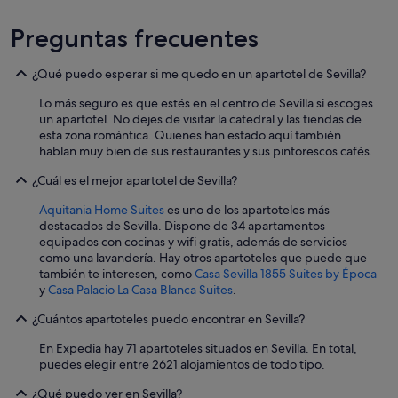
e
m
Preguntas frecuentes
a
s
,
¿Qué puedo esperar si me quedo en un apartotel de Sevilla?
l
Lo más seguro es que estés en el centro de Sevilla si escoges
a
un apartotel. No dejes de visitar la catedral y las tiendas de
c
esta zona romántica. Quienes han estado aquí también
a
hablan muy bien de sus restaurantes y sus pintorescos cafés.
l
i
¿Cuál es el mejor apartotel de Sevilla?
d
a
Aquitania Home Suites
es uno de los apartoteles más
d
destacados de Sevilla. Dispone de 34 apartamentos
f
equipados con cocinas y wifi gratis, además de servicios
u
como una lavandería. Hay otros apartoteles que puede que
e
también te interesen, como
Casa Sevilla 1855 Suites by Época
m
y
Casa Palacio La Casa Blanca Suites
.
u
y
¿Cuántos apartoteles puedo encontrar en Sevilla?
b
u
En Expedia hay 71 apartoteles situados en Sevilla. En total,
e
puedes elegir entre 2621 alojamientos de todo tipo.
n
a
¿Qué puedo ver en Sevilla?