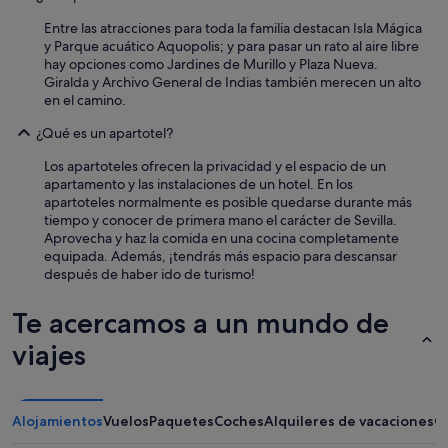
y
Entre las atracciones para toda la familia destacan Isla Mágica
l
y Parque acuático Aquopolis; y para pasar un rato al aire libre
a
hay opciones como Jardines de Murillo y Plaza Nueva.
u
Giralda y Archivo General de Indias también merecen un alto
b
en el camino.
i
c
¿Qué es un apartotel?
a
c
Los apartoteles ofrecen la privacidad y el espacio de un
i
apartamento y las instalaciones de un hotel. En los
ó
apartoteles normalmente es posible quedarse durante más
n
tiempo y conocer de primera mano el carácter de Sevilla.
e
Aprovecha y haz la comida en una cocina completamente
x
equipada. Además, ¡tendrás más espacio para descansar
c
después de haber ido de turismo!
e
l
Te acercamos a un mundo de
e
n
viajes
t
e
p
a
Alojamientos
Vuelos
Paquetes
Coches
Alquileres de vacaciones
O
r
a