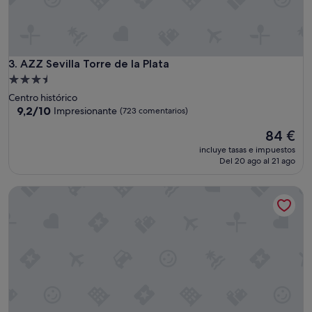
i
c
i
l
e
AZZ Sevilla Torre de la Plata
3. AZZ Sevilla Torre de la Plata
l
Alojamiento
a
de
Centro histórico
c
3.5 estrellas
9.2
9,2/10
Impresionante
(723 comentarios)
c
sobre
e
El
84 €
10,
s
precio
Impresionante,
o
incluye tasas e impuestos
actual
(723 comentarios)
Del 20 ago al 21 ago
a
es
l
de
a
Casa Sevilla 1920 Suites by Época
84 €
h
a
b
i
t
a
c
i
ó