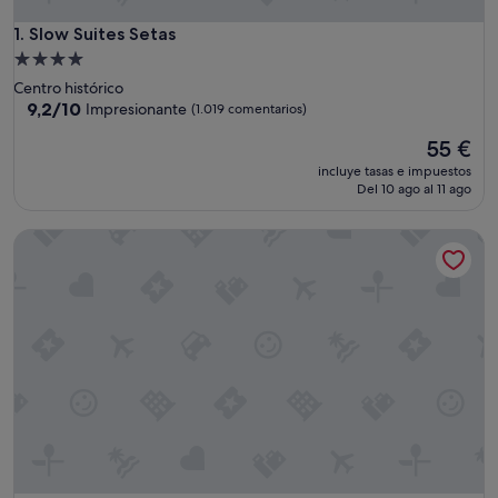
Slow Suites Setas
1. Slow Suites Setas
Alojamiento
de
Centro histórico
4.0 estrellas
9.2
9,2/10
Impresionante
(1.019 comentarios)
sobre
El
55 €
10,
precio
Impresionante,
incluye tasas e impuestos
actual
(1.019 comentarios)
Del 10 ago al 11 ago
es
de
Suites Murillo Catedral
55 €