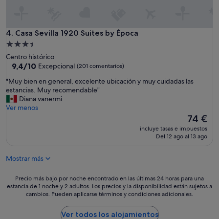
n
.
L
o
Casa Sevilla 1920 Suites by Época
4. Casa Sevilla 1920 Suites by Época
s
c
Alojamiento
o
de
Centro histórico
d
3.5 estrellas
9.4
9,4/10
Excepcional
(201 comentarios)
i
sobre
g
"
"Muy bien en general, excelente ubicación y muy cuidadas las
10,
o
M
estancias. Muy recomendable"
Excepcional,
s
u
Diana vanermi
(201 comentarios)
b
y
Ver menos
o
b
El
74 €
f
i
precio
incluye tasas e impuestos
u
e
actual
Del 12 ago al 13 ago
n
n
es
c
e
de
i
Mostrar más
n
74 €
o
g
n
e
Precio
Precio más bajo por noche encontrado en las últimas 24 horas para una
a
n
estancia de 1 noche y 2 adultos. Los precios y la disponibilidad están sujetos a
más
b
cambios. Pueden aplicarse términos y condiciones adicionales.
e
bajo
a
r
por
n
a
noche
Ver todos los alojamientos