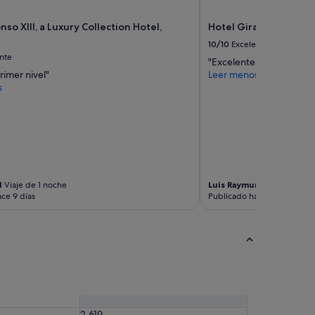
nso XIII, a Luxury Collection Hotel,
Hotel Giralda Center
10/10
Excelente
nte
"Excelente hotel si busc
rimer nivel"
Leer menos
s
l
Viaje de 1 noche
Luis Raymundo
Viaje de 3
ce 9 días
Publicado hace 2 semanas
2.619