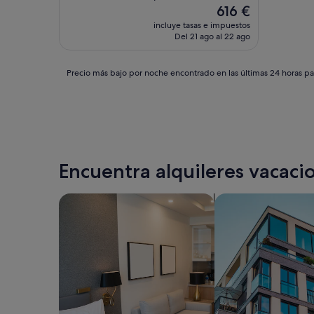
El
616 €
precio
incluye tasas e impuestos
actual
Del 21 ago al 22 ago
es
de
616 €
Precio
Precio más bajo por noche encontrado en las últimas 24 horas par
más
bajo
por
noche
encontrado
en
las
Encuentra alquileres vacacio
últimas
24 horas
para
Buscar apartoteles
Buscar apartament
una
estancia
de
1 noche
y
2 adultos.
Los
precios
y