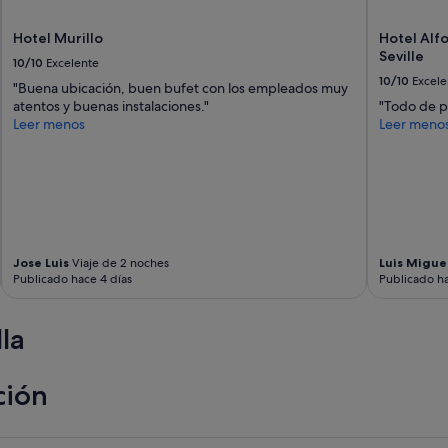
Hotel Murillo
Hotel Alfo
Seville
10/10
Excelente
10/10
Excele
"Buena ubicación, buen bufet con los empleados muy
atentos y buenas instalaciones."
"Todo de p
Leer menos
Leer meno
Jose Luis
Viaje de 2 noches
Luis Migue
Publicado hace 4 días
Publicado ha
la
ción