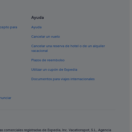
a
Ayuda
xcepto para
Ayuda
Cancelar un vuelo
Cancelar una reserva de hotel o de un alquiler
ía
vacacional
Plazos de reembolso
Utilizar un cupón de Expedia
Documentos para viajes internacionales
nunciar
 de Sevilla
cisco
comerciales registradas de Expedia, Inc. Vacationspot, S.L., Agencia