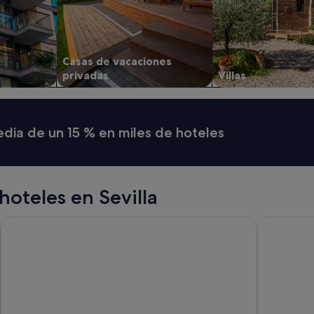
Casas de vacaciones
privadas
Villas
media de un 15 % en miles de hoteles
oteles en Sevilla
Hotel Murillo
Hotel Alfon