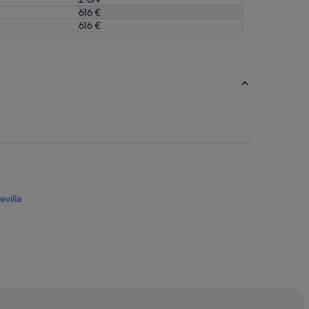
616 €
616 €
villa