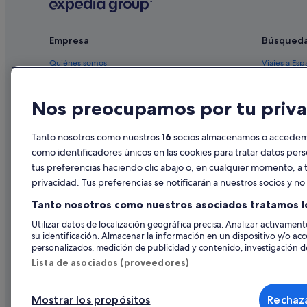
Riu Hotels en Sevilla
Hoteles con todo incluido en Andalucía
Empresa
Búsqued
Hoteles de 4 estrellas en Santa Cruz
Quiénes somos
Viajes a Esp
Centro histórico hoteles
Empleo
Hoteles en 
Pensiones en Estación de Sevilla-Santa Justa
Nos preocupamos por tu priva
Anuncia tu alojamiento
Alquileres 
Vime hoteles en Sevilla
Publicidad
Paquetes de
Tanto nosotros como nuestros
16
socios almacenamos o accedemos
Hoteles cápsula en Sevilla
Prensa
Vuelos bara
como identificadores únicos en las cookies para tratar datos per
Cabañas en Provincia de Sevilla
tus preferencias haciendo clic abajo o, en cualquier momento, a t
Alquiler de
Lodges en Sevilla
privacidad. Tus preferencias se notificarán a nuestros socios y n
Todos los a
Hoteles boutique en Sevilla
Tanto nosotros como nuestros asociados tratamos l
Hoteles de 3 estrellas en Triana
Utilizar datos de localización geográfica precisa. Analizar activamente
su identificación. Almacenar la información en un dispositivo y/o acc
Hoteles ecológicos en Sevilla
personalizados, medición de publicidad y contenido, investigación de
Casas en árboles en Andalucía
Lista de asociados (proveedores)
Apartamentos en Sevilla
Mostrar los propósitos
Rechaza
Hoteles de 5 estrellas en Sevilla
© 2026 Expedia, Inc., una empresa de Expedia Group. Todos los derec