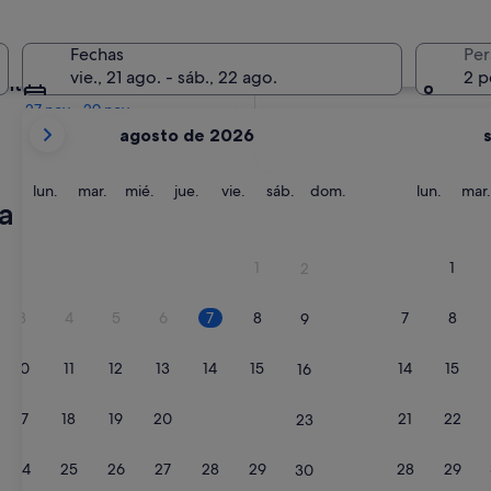
En dos meses
Fechas
Per
2 oct - 4 oct
vie., 21 ago. - sáb., 22 ago.
2 p
entro de cuatro meses
27 nov - 29 nov
Tus
agosto de 2026
meses
actuales
son
lunes
martes
miércoles
jueves
viernes
sábado
domingo
lunes
lun.
mar.
mié.
jue.
vie.
sáb.
dom.
lun.
mar.
la
August
de
2026
1
1
2
y
September
3
4
5
6
7
8
7
8
9
de
2026.
10
11
12
13
14
15
14
15
16
17
18
19
20
21
22
21
22
23
24
25
26
27
28
29
28
29
30