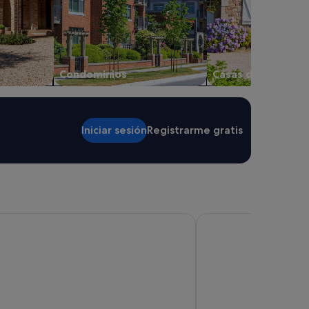
Condominios
Casas de campo
Iniciar sesión
Registrarme gratis
so XIII, a Luxury Collection Hotel, Seville
Hotel Giralda Center