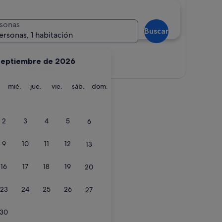
sonas
Buscar
ersonas, 1 habitación
septiembre de 2026
Ver mapa
martes
miércoles
jueves
viernes
sábado
domingo
mié.
jue.
vie.
sáb.
dom.
2
3
4
5
6
9
10
11
12
13
16
17
18
19
20
23
24
25
26
27
30