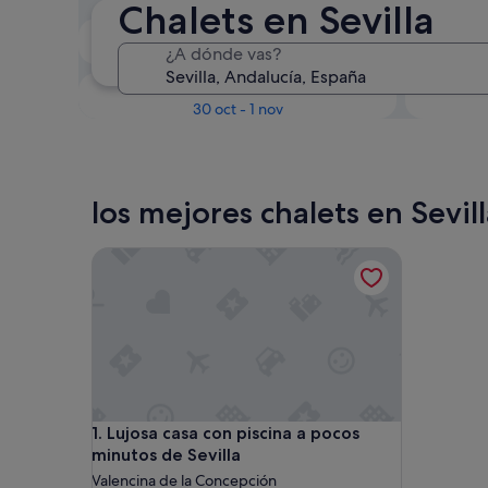
Chalets en Sevilla
En dos semanas
¿A dónde vas?
21 ago - 23 ago
Dentro de tres meses
D
30 oct - 1 nov
los mejores chalets en Sevil
Lujosa casa con piscina a pocos minutos de Sevilla
Lujosa casa con piscina a pocos minutos de Sevilla
1. Lujosa casa con piscina a pocos
minutos de Sevilla
Valencina de la Concepción