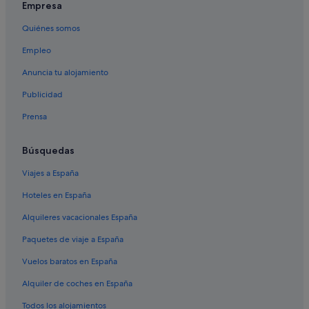
Empresa
Rusticae hoteles en Sevilla
Quiénes somos
Hoteles con gimnasio en Sevilla
Empleo
Hoteles de 3 estrellas en Triana
Anuncia tu alojamiento
El Arenal hoteles
Publicidad
Casas barco en Andalucía
Prensa
Centros vacacionales en Sevilla
Pensiones en Paseo de Las Delicias
Búsquedas
Hoteles de 4 estrellas en Santa Cruz
Viajes a España
Derby Hotels en Santa Cruz
Hoteles en España
Sercotel Hotels en Sevilla
Alquileres vacacionales España
Pensiones en Provincia de Sevilla
Paquetes de viaje a España
Albergues en Sevilla
Vuelos baratos en España
Iberostar hoteles en Sevilla
Alquiler de coches en España
Casas barco en Sevilla
Hoteles con gimnasio en Provincia de Sevilla
Todos los alojamientos