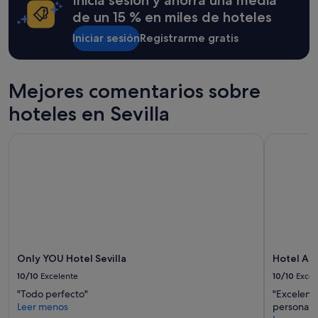
Inicia sesión y ahorra una media
y
t
condiciones
de un 15 % en miles de hoteles
a
adicionales.
c
Iniciar sesión
Registrarme gratis
i
ó
n
Mejores comentarios sobre
e
r
hoteles en Sevilla
a
m
u
Only YOU Hotel Sevilla
Hotel Amér
y
p
e
q
u
e
ñ
a
.
Only YOU Hotel Sevilla
Hotel Amé
"
10/10
Excelente
10/10
Excel
"Todo perfecto"
"Excelente
Leer menos
personal m