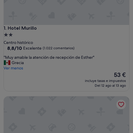
Hotel Murillo
1. Hotel Murillo
Alojamiento
de
Centro histórico
2.0 estrellas
8.8
8,8/10
Excelente
(1.022 comentarios)
sobre
"
"Muy amable la atención de recepción de Esther"
10,
M
Grecia
Excelente,
u
Ver menos
(1.022 comentarios)
y
El
53 €
a
precio
incluye tasas e impuestos
m
actual
Del 12 ago al 13 ago
a
es
b
de
Ibis Styles Sevilla Santa Justa
l
53 €
e
l
a
a
t
e