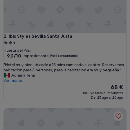
n
c
i
ó
n
d
e
Ibis Styles Sevilla Santa Justa
2. Ibis Styles Sevilla Santa Justa
r
Alojamiento
e
de
Huerta del Pilar
c
2.5 estrellas
9.2
9,2/10
Impresionante
(964 comentarios)
e
sobre
p
"
"Hotel muy bien ubicado a 15 mins caminado al centro. Reservamos
10,
c
H
habitación para 3 personas, pero la habitación era muy pequeña."
Impresionante,
i
o
Adriana Tena
(964 comentarios)
ó
t
Ver menos
n
e
El
68 €
d
l
precio
e
incluye tasas e impuestos
m
actual
Del 25 ago al 26 ago
E
u
es
s
y
de
t
Adriano Hotel Boutique Sevilla
b
68 €
h
i
e
e
r
n
"