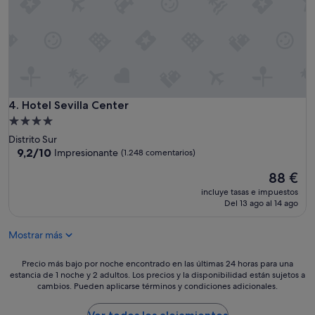
e
n
t
r
o
.
R
e
Hotel Sevilla Center
4. Hotel Sevilla Center
s
e
Alojamiento
r
de
Distrito Sur
v
4.0 estrellas
9.2
9,2/10
Impresionante
(1.248 comentarios)
a
sobre
m
El
88 €
10,
o
precio
Impresionante,
incluye tasas e impuestos
s
actual
(1.248 comentarios)
Del 13 ago al 14 ago
h
es
a
de
b
Mostrar más
88 €
i
t
Precio
Precio más bajo por noche encontrado en las últimas 24 horas para una
a
estancia de 1 noche y 2 adultos. Los precios y la disponibilidad están sujetos a
más
c
cambios. Pueden aplicarse términos y condiciones adicionales.
bajo
i
por
ó
noche