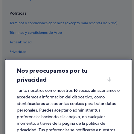
Condominios en Sevilla
Políticas
Hoteles con piscina en Sevilla
Términos y condiciones generales (excepto para reservas de Vrbo)
Alojamientos agroturísticos en Andalucía
Términos y condiciones de Vrbo
Casas privadas de vacaciones en Andalucía
Accesibilidad
Villas en Sevilla
Privacidad
Hoteles de 3 estrellas en Sevilla
Palacios en Andalucía
Cookies
Nos preocupamos por tu
Hoteles cápsula en Andalucía
Condiciones de uso
privacidad
Hoteles boutique en Centro histórico
Información legal/contacto
B&B en Andalucía
Pautas sobre el contenido y cómo denunciar contenido
Tanto nosotros como nuestros
16
socios almacenamos o
accedemos a información del dispositivo, como
Hoteles con gimnasio en Santa Cruz
identificadores únicos en las cookies para tratar datos
Ayuda
Campings de caravanas en Andalucía
personales. Puedes aceptar o administrar tus
Ayuda
Apartamentos en Isla de La Cartuja
preferencias haciendo clic abajo o, en cualquier
momento, a través de la página de la política de
Pensiones en Sevilla
Cancelar un vuelo
privacidad. Tus preferencias se notificarán a nuestros
Hoteles con spa en Provincia de Sevilla
Cancelar una reserva de hotel o de un alquiler vacacional