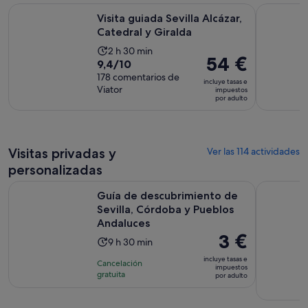
Se abre en un
Visita guiada Sevilla Alcázar, Catedral y Giralda
Combo Visi
Visita guiada Sevilla Alcázar,
Catedral y Giralda
La
2 h 30 min
El
54 €
9.4
9,4/10
duración
precio
sobre
178 comentarios de
de
incluye tasas e
es
Viator
10
impuestos
la
por adulto
de
con
actividad
54 €
178
es
por
comentarios
de
adulto
Visitas privadas y
2 horas
Ver las 114 actividades
y
personalizadas
30 minutos
Guía de descubrimiento de Sevilla, Córdoba y Pueblos Anda
Lugar de Ro
Guía de descubrimiento de
Sevilla, Córdoba y Pueblos
Andaluces
El
3 €
La
9 h 30 min
precio
duración
incluye tasas e
Cancelación
es
impuestos
de
gratuita
por adulto
de
la
3 €
actividad