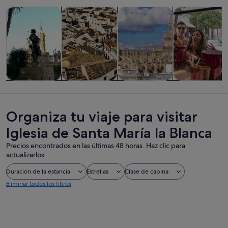
Se abre en una pestaña nue
Se abre en una pesta
Visitas guiadas y excursiones de un día
Historia y cultura
Visitas privadas y personaliza
Comidas, bebid
Visitas guiadas
Historia y
Visitas
Comidas,
y excursiones
cultura
privadas y
bebidas y vida
de un día
personalizadas
nocturna
Organiza tu viaje para visitar
Iglesia de Santa María la Blanca
Precios encontrados en las últimas 48 horas. Haz clic para
actualizarlos.
Duración de la estancia
Estrellas
Clase de cabina
Eliminar todos los filtros