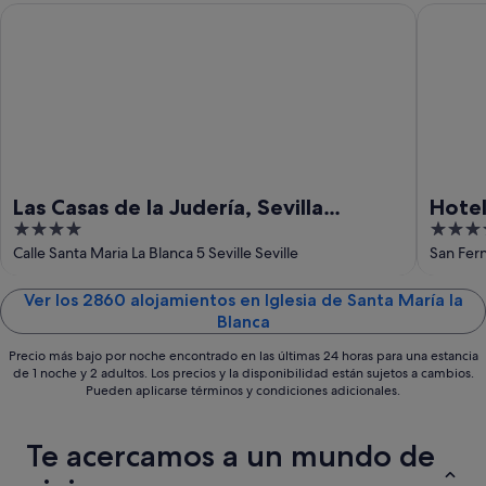
ago
10
fin
Las Casas de la Judería, Sevilla Historic City Center
Hotel Alf
ago
de
-
semana,
11
14
ago
ago
-
16
ago
Las Casas de la Judería, Sevilla
Hotel
4
5
Historic City Center
Hotel
out
out
Calle Santa Maria La Blanca 5 Seville Seville
San Fern
of
of
5
5
Ver los 2860 alojamientos en Iglesia de Santa María la
Blanca
Precio más bajo por noche encontrado en las últimas 24 horas para una estancia
de 1 noche y 2 adultos. Los precios y la disponibilidad están sujetos a cambios.
Pueden aplicarse términos y condiciones adicionales.
Te acercamos a un mundo de