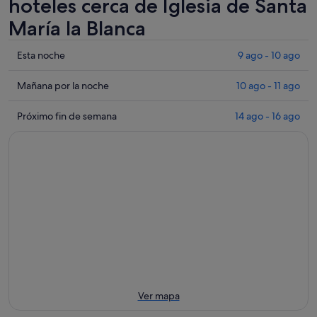
hoteles cerca de Iglesia de Santa
María la Blanca
Comprueba
Esta noche
9 ago - 10 ago
los
precios
Comprueba
Mañana por la noche
10 ago - 11 ago
cerca
los
de
precios
Comprueba
Próximo fin de semana
14 ago - 16 ago
Iglesia
cerca
los
de
de
precios
Santa
Iglesia
cerca
María
de
de
la
Santa
Iglesia
Blanca
María
de
para
la
Santa
esta
Blanca
María
noche,
para
la
9
mañana
Blanca
ago
por
para
-
la
el
Ver mapa
10
noche,
próximo