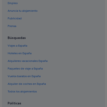
Hoteles con spa en Sevilla
Empleo
Riu Hotels en Sevilla
Anuncia tu alojamiento
Villas en Sevilla
Publicidad
Hoteles de golf en Sevilla
Prensa
Apartoteles en Provincia de Sevilla
Pensiones en Sevilla
Búsquedas
Hoteles románticos en Sevilla
Viajes a España
Sevilla hoteles
Hoteles en España
Campings de caravanas en Provincia de Sevilla
Alquileres vacacionales España
Andalucía hoteles
Paquetes de viaje a España
Hoteles con piscina en Sevilla
Vuelos baratos en España
Best Western hoteles en Sevilla
Alquiler de coches en España
Hoteles con piscina en Santa Cruz
Todos los alojamientos
Apartoteles en Andalucía
Casas en árboles en Sevilla
Políticas