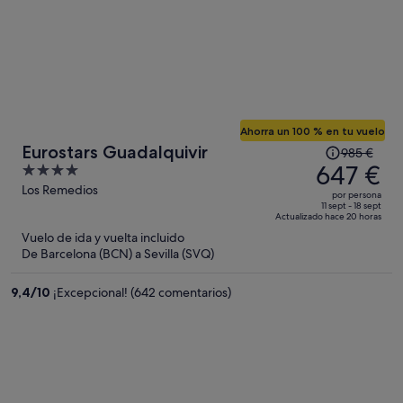
Ahorra un 100 % en tu vuelo
El
Eurostars Guadalquivir
985 €
precio
647 €
4
era
out
Los Remedios
por persona
de
of
11 sept - 18 sept
Actualizado hace 20 horas
985 €,
5
Vuelo de ida y vuelta incluido
ahora
De Barcelona (BCN) a Sevilla (SVQ)
es
de
9,4
/
10
¡Excepcional! (642 comentarios)
647 €
por
persona