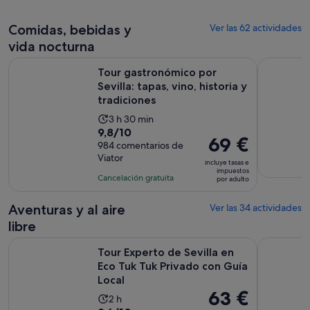
por
es
adulto
de
Comidas, bebidas y
Ver las 62 actividades
9 horas
vida nocturna
y
Tour gastronómico por Sevilla: tapas, vino, historia y tradici
Excursión 
30 minutos
Tour gastronómico por
Sevilla: tapas, vino, historia y
tradiciones
La
3 h 30 min
9.8
9,8/10
duración
El
69 €
sobre
984 comentarios de
de
precio
Viator
10
la
incluye tasas e
es
impuestos
con
actividad
Cancelación gratuita
por adulto
de
984
es
69 €
comentarios
de
Aventuras y al aire
Ver las 34 actividades
por
3 horas
libre
adulto
y
Tour Experto de Sevilla en Eco Tuk Tuk Privado con Guía Loc
Tour guiad
30 minutos
Tour Experto de Sevilla en
Eco Tuk Tuk Privado con Guía
Local
El
63 €
La
2 h
precio