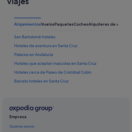
viajes
Alojamientos
Vuelos
Paquetes
Coches
Alquileres de vacaci
San Bartolomé hoteles
Hoteles de aventura en Santa Cruz
Palacios en Andalucía
Hoteles que aceptan mascotas en Santa Cruz
Hoteles cerca de Paseo de Cristóbal Colón
Barcelo hoteles en Santa Cruz
Provincia de Sevilla hoteles
Hoteles con todo incluido en Sevilla
Alojamientos agroturísticos en Andalucía
Hoteles cerca de Museo del Baile Flamenco
Empresa
Santa Cruz hoteles
Quiénes somos