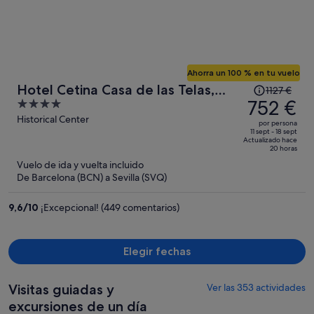
Ahorra un 100 % en tu vuelo
El
Hotel Cetina Casa de las Telas,
1127 €
precio
752 €
4
Sevilla
era
out
Historical Center
por persona
de
of
11 sept - 18 sept
Actualizado hace
1127 €,
5
20 horas
ahora
Vuelo de ida y vuelta incluido
es
De Barcelona (BCN) a Sevilla (SVQ)
de
752 €
9,6
/
10
¡Excepcional! (449 comentarios)
por
persona
Elegir fechas
Visitas guiadas y
Ver las 353 actividades
excursiones de un día