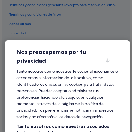
Iberostar hoteles en Sevilla
Términos y condiciones generales (excepto para reservas de Vrbo)
Hoteles que aceptan mascotas en Sevilla
Términos y condiciones de Vrbo
Hoteles boutique en Centro histórico
Accesibilidad
Riads en Sevilla
Privacidad
Hoteles de lujo en Sevilla
Cookies
Hoteles baratos en Sevilla
Nos preocupamos por tu
Condiciones de uso
Hoteles de negocios en Santa Cruz
privacidad
Información legal/contacto
Hoteles con restaurante en Santa Cruz
Pautas sobre el contenido y cómo denunciar contenido
Tanto nosotros como nuestros
16
socios almacenamos o
Centro histórico hoteles
accedemos a información del dispositivo, como
Hoteles de aventura en Andalucía
identificadores únicos en las cookies para tratar datos
Ayuda
personales. Puedes aceptar o administrar tus
Casas privadas de vacaciones en Sevilla
Ayuda
preferencias haciendo clic abajo o, en cualquier
Hoteles cerca de Jardines de Murillo
momento, a través de la página de la política de
Cancelar un vuelo
Nh Hotels en Sevilla
privacidad. Tus preferencias se notificarán a nuestros
Cancelar una reserva de hotel o de un alquiler vacacional
socios y no afectarán a los datos de navegación.
Hoteles de 3 estrellas en Santa Cruz
Plazos de reembolso
Tanto nosotros como nuestros asociados
Hoteles de 3 estrellas en Triana