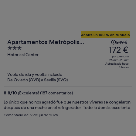
Ahorra un 100 % en tu vuelo
El
Apartamentos Metrópolis
249 €
precio
172 €
3
Sevilla
era
out
Historical Center
por persona
de
of
26 oct - 28 oct
Actualizado hace
249 €,
5
3 horas
ahora
Vuelo de ida y vuelta incluido
es
De Oviedo (OVD) a Sevilla (SVQ)
de
172 €
8,8
/
10
¡Excelente! (187 comentarios)
por
Lo único que no nos agradó fue que nuestros víveres se congelaron
persona
después de una noche en el refrigerador. Todo lo demás excelente.
Comentario del 9 de jul de 2026