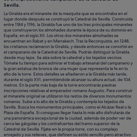
Sevilla.
La Giralda era el minarete de la mezquita que se encontraba en el
lugar donde después se construyó la Catedral de Sevilla. Construida
entre 1184 y 1196, la Giralda fue uno de los tres principales minaretes
que construyeron los almohades durante la época de su dominio en
España, en el siglo XII. Los otros dos minaretes almohades se
encuentran en Rabat y en Marrakech. Tras la Reconquista, en 1248,
los cristianos reclamaron la Giralda, y desde entonces se convirtió en
el campanario de la Catedral de Sevilla. Podrás distinguir la Giralda
desde muy lejos. Se alza sobre la catedral y los tejados vecinos.
Tómate tu tiempo para admirar el trabajo artesanal del campanario y
la gran estatua de bronce de una mujer que representa la fe en lo
alto de la torre. Estos detalles se añadieron a la Giralda más tarde,
durante el siglo XVI, permitiéndole alcanzar su altura actual, de 104
metros. En la parte más baja de la torre encontrarás piedras
inscripciones relativas al emperador romano Augusto. Para construir
el minarete original se utilizaron los restos de diversos monumentos
romanos. Sube a lo alto de la Giralda y contempla los tejados de
Sevilla. Busca los monumentos principales, como el Alcázar Real o la
Plaza de España. Si consigues llegar hasta lo más alto disfrutarás de
una panorámica excepcional de la ciudad, además de poder ver de
cerca las gárgolas y los contrafuertes del tramo superior de la
Catedral de Sevilla. Fíjate en la propia torre, con su complejo
enrejado y sus relieves, que definen su estilo sencillo pero atractivo