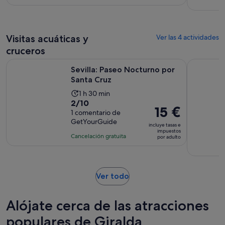
53
es
15 €
comentarios
de
por
2 horas
adulto
Visitas acuáticas y
Ver las 4 actividades
cruceros
Se abre en una pesta
Sevilla: Paseo Nocturno por Santa Cruz
Sevilla: L
Sevilla: Paseo Nocturno por
Santa Cruz
La
1 h 30 min
2.0
2/10
duración
El
15 €
sobre
1 comentario de
de
precio
GetYourGuide
10
la
incluye tasas e
es
impuestos
con
actividad
Cancelación gratuita
por adulto
de
1
es
15 €
comentario
de
por
1 hora
adulto
Se
Ver todo
y
abre
30 minutos
en
Alójate cerca de las atracciones
una
pestaña
populares de Giralda