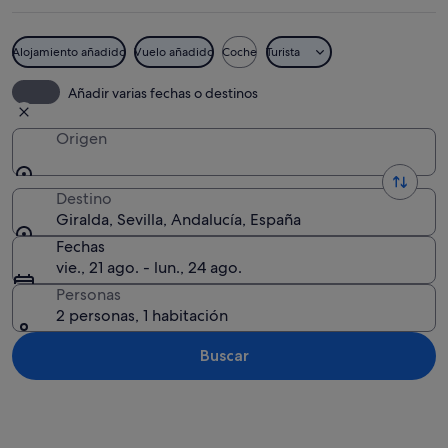
Alojamiento añadido
Vuelo añadido
Coche
Turista
Una catedral histórica con intrincada 
Añadir varias fechas o destinos
Origen
Destino
Giralda, Sevilla, Andalucía, España
Fechas
vie., 21 ago. - lun., 24 ago.
Personas
2 personas, 1 habitación
Buscar
Ver mapa