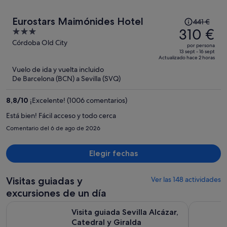
El
Eurostars Maimónides Hotel
441 €
precio
310 €
3
era
out
Córdoba Old City
por persona
de
of
13 sept - 16 sept
Actualizado hace 2 horas
441 €,
5
Vuelo de ida y vuelta incluido
ahora
De Barcelona (BCN) a Sevilla (SVQ)
es
de
8,8
/
10
¡Excelente! (1006 comentarios)
310 €
por
Está bien! Fácil acceso y todo cerca
persona
Comentario del 6 de ago de 2026
Elegir fechas
Visitas guiadas y
Ver las 148 actividades
excursiones de un día
Se abre en un
Visita guiada Sevilla Alcázar, Catedral y Giralda
Combo Visi
Visita guiada Sevilla Alcázar,
Catedral y Giralda