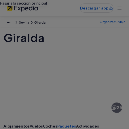
Pasar a la sección principal
Descargar app
Organiza tu viaje
Sevilla
Giralda
Giralda
Fotos
de
Giralda
25
Alojamientos
Vuelos
Coches
Paquetes
Actividades