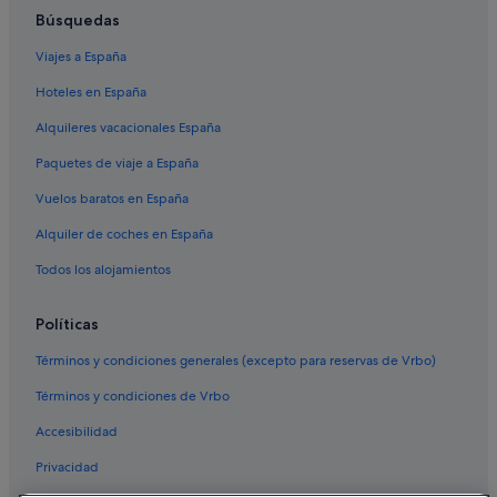
Hoteles con bodega en Santa Cruz
Búsquedas
Hoteles cerca de Auditorio Álvarez Quintero
Viajes a España
Centro histórico hoteles
Hoteles en España
Condominios en Andalucía
Alquileres vacacionales España
Hoteles con todo incluido en Andalucía
Paquetes de viaje a España
Hoteles cerca de Ayuntamiento de Sevilla
Vuelos baratos en España
Andrew Brownsword Hotels en Sevilla
Alquiler de coches en España
Riu Hotels en Sevilla
Todos los alojamientos
Andalucía hoteles
Campings de caravanas en Andalucía
Políticas
Independent hoteles en Santa Cruz
Términos y condiciones generales (excepto para reservas de Vrbo)
Hoteles baratos en Sevilla
Términos y condiciones de Vrbo
Hoteles con spa en Andalucía
Accesibilidad
Petit Palace hoteles en Sevilla
Privacidad
Hoteles históricos en Sevilla