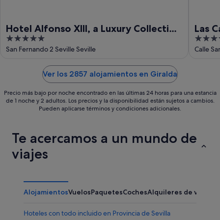
Hotel Alfonso XIII, a Luxury Collection
Las C
5
4
Hotel, Seville
Histo
out
out
San Fernando 2 Seville Seville
Calle Sa
of
of
5
5
Ver los 2857 alojamientos en Giralda
Precio más bajo por noche encontrado en las últimas 24 horas para una estancia
de 1 noche y 2 adultos. Los precios y la disponibilidad están sujetos a cambios.
Pueden aplicarse términos y condiciones adicionales.
Te acercamos a un mundo de
viajes
Alojamientos
Vuelos
Paquetes
Coches
Alquileres de vacaci
Hoteles con todo incluido en Provincia de Sevilla