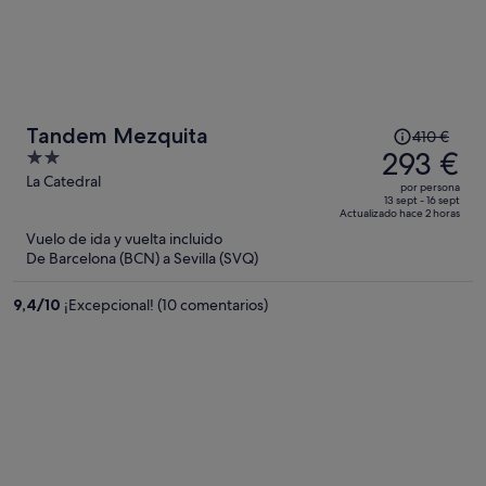
El
Tandem Mezquita
410 €
precio
293 €
2
era
out
La Catedral
por persona
de
of
13 sept - 16 sept
Actualizado hace 2 horas
410 €,
5
Vuelo de ida y vuelta incluido
ahora
De Barcelona (BCN) a Sevilla (SVQ)
es
de
9,4
/
10
¡Excepcional! (10 comentarios)
293 €
por
persona