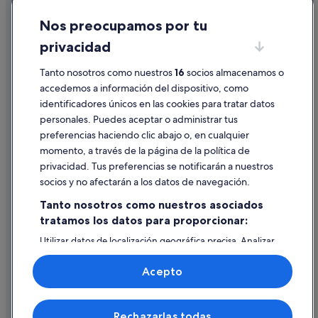
Cookies
Hoteles con piscina en Sevilla
Nos preocupamos por tu
Condiciones de uso
Moteles en Sevilla
privacidad
Información legal/contacto
Hoteles con casino en Provincia de Sevilla
Tanto nosotros como nuestros
16
socios almacenamos o
Pautas sobre el contenido y cómo denunciar contenido
Pensiones en Sevilla
accedemos a información del dispositivo, como
H10 Hoteles en Sevilla
identificadores únicos en las cookies para tratar datos
Ayuda
personales. Puedes aceptar o administrar tus
Hoteles cerca de Mercado del Postigo
Ayuda
preferencias haciendo clic abajo o, en cualquier
Hoteles para bodas en Andalucía
momento, a través de la página de la política de
Cancelar un vuelo
Hoteles boutique en Santa Cruz
privacidad. Tus preferencias se notificarán a nuestros
Cancelar una reserva de hotel o de un alquiler vacacional
socios y no afectarán a los datos de navegación.
Hoteles con bodega en Sevilla
Plazos de reembolso
Tanto nosotros como nuestros asociados
Hoteles en la playa en Santa Cruz
tratamos los datos para proporcionar:
Utilizar un cupón de Expedia
Relais & Chateaux hoteles en Sevilla
Utilizar datos de localización geográfica precisa. Analizar
Documentos para viajes internacionales
Albergues en Provincia de Sevilla
activamente las características del dispositivo para su
identificación. Almacenar la información en un dispositivo
Hoteles de 3 estrellas en Triana
Acepto
y/o acceder a ella. Publicidad y contenido personalizados,
medición de publicidad y contenido, investigación de
Provincia de Sevilla hoteles
audiencia y desarrollo de servicios.
© 2026 Expedia, Inc., una empresa de Expedia Group. Todos los
Rechazarlas todas
Lista de asociados (proveedores)