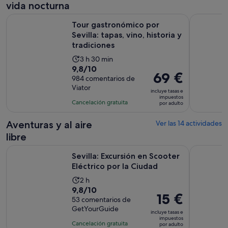
vida nocturna
y
Tour gastronómico por Sevilla: tapas, vino, historia y tradici
Sevilla: E
30 minutos
Tour gastronómico por
Sevilla: tapas, vino, historia y
tradiciones
La
3 h 30 min
9.8
9,8/10
duración
El
69 €
sobre
984 comentarios de
de
precio
Viator
10
la
incluye tasas e
es
impuestos
con
actividad
Cancelación gratuita
por adulto
de
984
es
69 €
comentarios
de
Aventuras y al aire
Ver las 14 actividades
por
3 horas
libre
adulto
y
Se abre
Sevilla: Excursión en Scooter Eléctrico por la Ciudad
Tour en bi
30 minutos
Sevilla: Excursión en Scooter
Eléctrico por la Ciudad
La
2 h
9.8
9,8/10
duración
El
15 €
sobre
53 comentarios de
de
precio
GetYourGuide
10
la
incluye tasas e
es
impuestos
con
actividad
Cancelación gratuita
por adulto
de