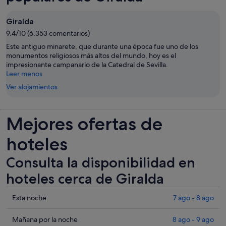
nueva
Giralda
9.4/10 (6.353 comentarios)
Este antiguo minarete, que durante una época fue uno de los
monumentos religiosos más altos del mundo, hoy es el
impresionante campanario de la Catedral de Sevilla.
Leer menos
Ver alojamientos
Mejores ofertas de
hoteles
Consulta la disponibilidad en
hoteles cerca de Giralda
Comprueba
Esta noche
7 ago - 8 ago
los
precios
Comprueba
Mañana por la noche
8 ago - 9 ago