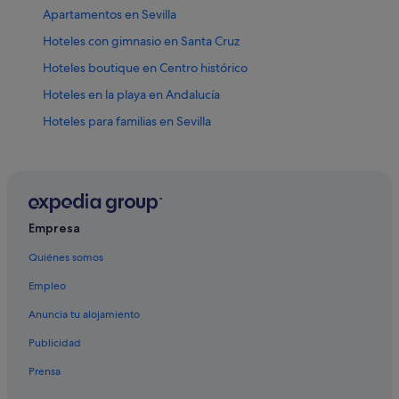
Apartamentos en Sevilla
Hoteles con gimnasio en Santa Cruz
Hoteles boutique en Centro histórico
Hoteles en la playa en Andalucía
Hoteles para familias en Sevilla
Zenit hoteles en Santa Cruz
Hoteles de lujo en Sevilla
Sevilla hoteles
Casas en árboles en Andalucía
Empresa
Hoteles con piscina en Santa Cruz
Quiénes somos
Hoteles con todo incluido en Sevilla
Empleo
Centros vacacionales en Sevilla
Anuncia tu alojamiento
Hoteles con bar en Sevilla
Publicidad
Hoteles que aceptan mascotas en Sevilla
Prensa
Campings de caravanas en Provincia de Sevilla