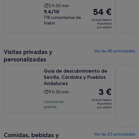
La
2 h 30 min
El
54 €
9.4
9,4/10
duración
precio
sobre
178 comentarios de
de
incluye tasas e
es
Viator
10
impuestos
la
por adulto
de
con
actividad
54 €
178
es
por
comentarios
de
adulto
Visitas privadas y
2 horas
Ver las 45 actividades
y
personalizadas
30 minutos
Guía de descubrimiento de Sevilla, Córdoba y Pueblos Anda
Excursión p
Guía de descubrimiento de
Sevilla, Córdoba y Pueblos
Andaluces
El
3 €
La
9 h 30 min
precio
duración
incluye tasas e
Cancelación
es
impuestos
de
gratuita
por adulto
de
la
3 €
actividad
por
es
adulto
de
Comidas, bebidas y
Ver las 23 actividades
9 horas