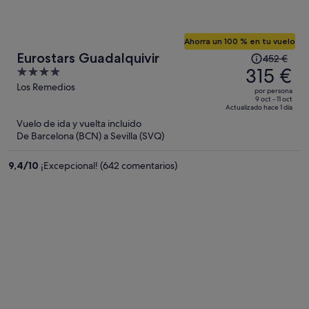
Ahorra un 100 % en tu vuelo
El
Eurostars Guadalquivir
452 €
precio
315 €
4
era
out
Los Remedios
por persona
de
of
9 oct - 11 oct
Actualizado hace 1 día
452 €,
5
Vuelo de ida y vuelta incluido
ahora
De Barcelona (BCN) a Sevilla (SVQ)
es
de
9,4
/
10
¡Excepcional! (642 comentarios)
315 €
por
persona