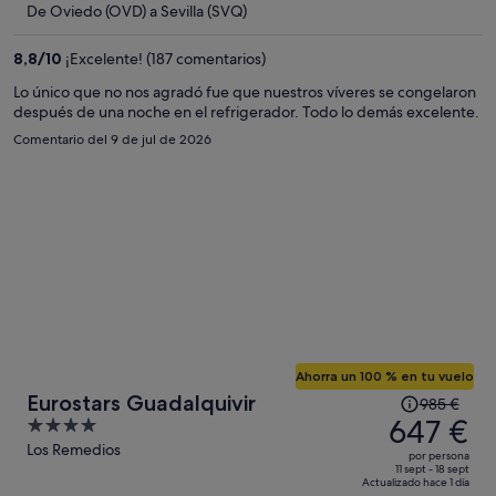
es
De Oviedo (OVD) a Sevilla (SVQ)
de
172 €
8,8
/
10
¡Excelente! (187 comentarios)
por
Lo único que no nos agradó fue que nuestros víveres se congelaron
persona
después de una noche en el refrigerador. Todo lo demás excelente.
Comentario del 9 de jul de 2026
Ahorra un 100 % en tu vuelo
El
Eurostars Guadalquivir
985 €
precio
647 €
4
era
out
Los Remedios
por persona
de
of
11 sept - 18 sept
Actualizado hace 1 día
985 €,