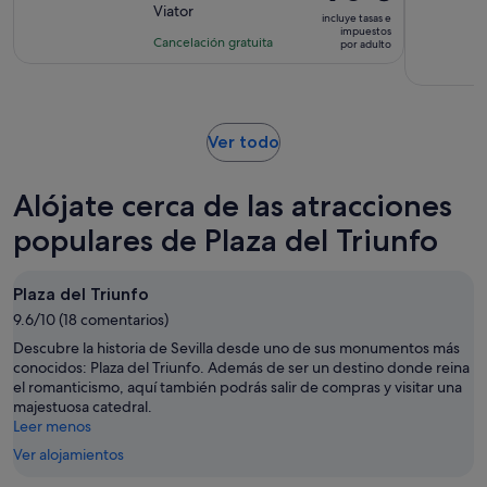
precio
Viator
10
la
incluye tasas e
es
impuestos
con
actividad
Cancelación gratuita
por adulto
de
111
es
70 €
comentarios
de
por
3 horas
adulto
Se
Ver todo
abre
en
Alójate cerca de las atracciones
una
pestaña
populares de Plaza del Triunfo
nueva
Plaza del Triunfo
9.6/10 (18 comentarios)
Descubre la historia de Sevilla desde uno de sus monumentos más
conocidos: Plaza del Triunfo. Además de ser un destino donde reina
el romanticismo, aquí también podrás salir de compras y visitar una
majestuosa catedral.
Leer menos
Ver alojamientos