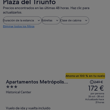
Plaza del Triunfo
Precios encontrados en las últimas 48 horas. Haz clic para
actualizarlos.
Duración de la estancia
Estrellas
Clase de cabina
Eliminar todos los filtros
Ahorra un 100 % en tu vuelo
El
Apartamentos Metrópolis
249 €
precio
172 €
3
Sevilla
era
out
Historical Center
por persona
de
of
26 oct - 28 oct
Actualizado hace
249 €,
5
21 horas
ahora
Vuelo de ida y vuelta incluido