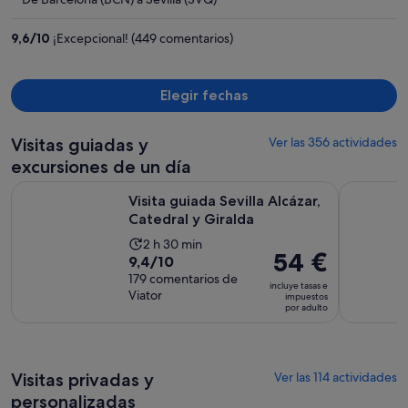
de
752 €
9,6
/
10
¡Excepcional! (449 comentarios)
por
persona
Elegir fechas
Visitas guiadas y
Ver las 356 actividades
excursiones de un día
Se abre en un
Visita guiada Sevilla Alcázar, Catedral y Giralda
Combo Visi
Visita guiada Sevilla Alcázar,
Catedral y Giralda
La
2 h 30 min
El
54 €
9.4
9,4/10
duración
precio
sobre
179 comentarios de
de
incluye tasas e
es
Viator
10
impuestos
la
por adulto
de
con
actividad
54 €
179
es
por
comentarios
de
adulto
Visitas privadas y
2 horas
Ver las 114 actividades
y
personalizadas