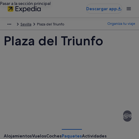
Pasar a la sección principal
Descargar app
Organiza tu viaje
Sevilla
Plaza del Triunfo
Plaza del Triunfo
Fotos
de
Plaza
8
del
Triunfo
Alojamientos
Vuelos
Coches
Paquetes
Actividades