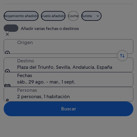
Alojamiento añadido
Vuelo añadido
Coche
Turista
Un edificio histórico con fachada ros
Añadir varias fechas o destinos
Origen
Destino
Plaza del Triunfo, Sevilla, Andalucía, España
Fechas
sáb., 29 ago. - mar., 1 sept.
Personas
2 personas, 1 habitación
Buscar
Ver mapa