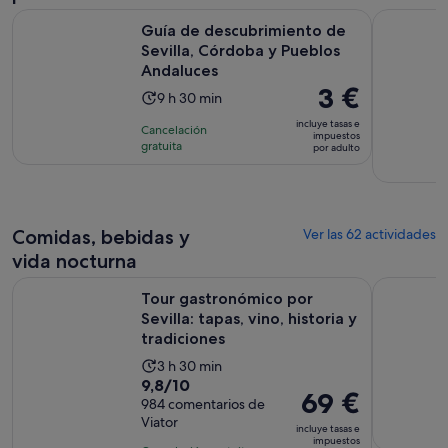
30 minutos
Guía de descubrimiento de Sevilla, Córdoba y Pueblos Anda
Lugar de Ro
Guía de descubrimiento de
Sevilla, Córdoba y Pueblos
Andaluces
El
3 €
La
9 h 30 min
precio
duración
incluye tasas e
Cancelación
es
impuestos
de
gratuita
por adulto
de
la
3 €
actividad
por
es
adulto
de
Comidas, bebidas y
Ver las 62 actividades
9 horas
vida nocturna
y
Tour gastronómico por Sevilla: tapas, vino, historia y tradici
Excursión 
30 minutos
Tour gastronómico por
Sevilla: tapas, vino, historia y
tradiciones
La
3 h 30 min
9.8
9,8/10
duración
El
69 €
sobre
984 comentarios de
de
precio
Viator
10
la
incluye tasas e
es
impuestos
con