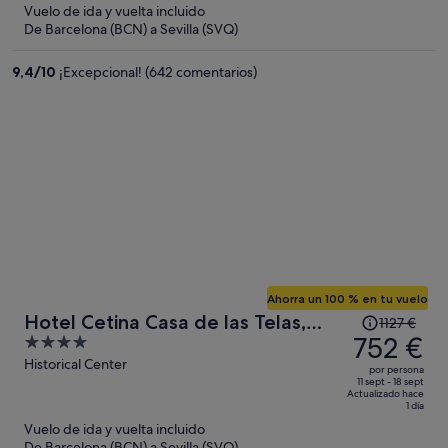
5
Vuelo de ida y vuelta incluido
ahora
De Barcelona (BCN) a Sevilla (SVQ)
es
de
9,4
/
10
¡Excepcional! (642 comentarios)
647 €
por
persona
Ahorra un 100 % en tu vuelo
El
Hotel Cetina Casa de las Telas,
1127 €
precio
752 €
4
Sevilla
era
out
Historical Center
por persona
de
of
11 sept - 18 sept
Actualizado hace
1127 €,
5
1 día
ahora
Vuelo de ida y vuelta incluido
es
De Barcelona (BCN) a Sevilla (SVQ)