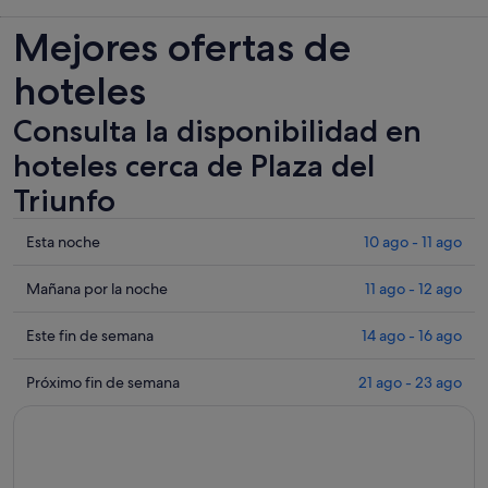
Mejores ofertas de
hoteles
Consulta la disponibilidad en
hoteles cerca de Plaza del
Triunfo
Comprueba
Esta noche
10 ago - 11 ago
los
precios
Comprueba
Mañana por la noche
11 ago - 12 ago
cerca
los
de
precios
Comprueba
Este fin de semana
14 ago - 16 ago
Plaza
cerca
los
del
de
precios
Comprueba
Próximo fin de semana
21 ago - 23 ago
Triunfo
Plaza
cerca
los
para
del
de
precios
esta
Triunfo
Plaza
cerca
noche,
para
del
de