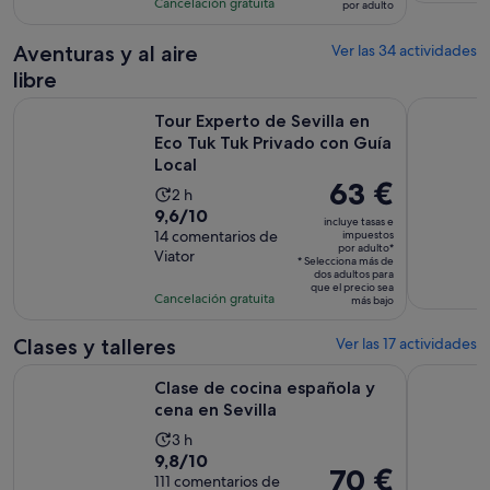
actividad
Cancelación gratuita
por adulto
de
984
es
69 €
comentarios
de
Aventuras y al aire
Ver las 34 actividades
por
3 horas
libre
adulto
y
Tour Experto de Sevilla en Eco Tuk Tuk Privado con Guía Loc
Tour guiad
30 minutos
Tour Experto de Sevilla en
Eco Tuk Tuk Privado con Guía
Local
El
63 €
La
2 h
precio
9.6
9,6/10
duración
incluye tasas e
es
sobre
14 comentarios de
impuestos
de
por adulto*
de
Viator
10
la
* Selecciona más de
dos adultos para
63 €
con
actividad
que el precio sea
Cancelación gratuita
por
más bajo
14
es
adulto*
comentarios
de
Clases y talleres
Ver las 17 actividades
2 horas
Se abre en una pe
Clase de cocina española y cena en Sevilla
Sevilla : 
Clase de cocina española y
cena en Sevilla
La
3 h
9.8
9,8/10
duración
El
70 €
sobre
111 comentarios de
de