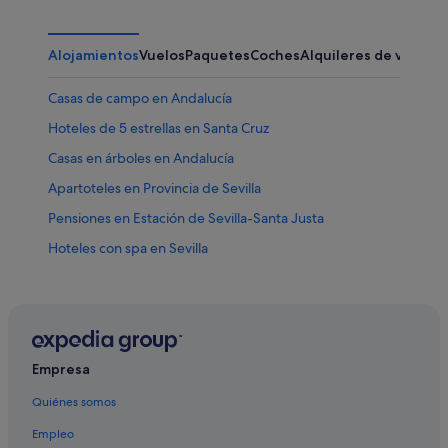
Alojamientos
Vuelos
Paquetes
Coches
Alquileres de vacaci
Casas de campo en Andalucía
Hoteles de 5 estrellas en Santa Cruz
Casas en árboles en Andalucía
Apartoteles en Provincia de Sevilla
Pensiones en Estación de Sevilla-Santa Justa
Hoteles con spa en Sevilla
Villas en Provincia de Sevilla
Sercotel Hotels en Sevilla
Hoteles para familias en Santa Cruz
Casas de huéspedes en Andalucía
Empresa
Palacios en Andalucía
Quiénes somos
Hoteles cerca de Palacio Casa de Salinas
Empleo