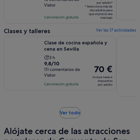
de
por adulto*
de
Viator
10
la
* Selecciona más de
dos adultos para
63 €
con
actividad
que el precio sea
Cancelación gratuita
por
más bajo
13
es
adulto*
comentarios
de
Clases y talleres
Ver las 17 actividades
2 horas
Se abre en una pe
Clase de cocina española y cena en Sevilla
Sevilla : 
Clase de cocina española y
cena en Sevilla
La
3 h
9.8
9,8/10
duración
El
70 €
sobre
111 comentarios de
de
precio
Viator
10
la
incluye tasas e
es
impuestos
con
actividad
Cancelación gratuita
por adulto
de
111
es
70 €
comentarios
de
por
3 horas
adulto
Se
Ver todo
abre
en
Alójate cerca de las atracciones
una
pestaña