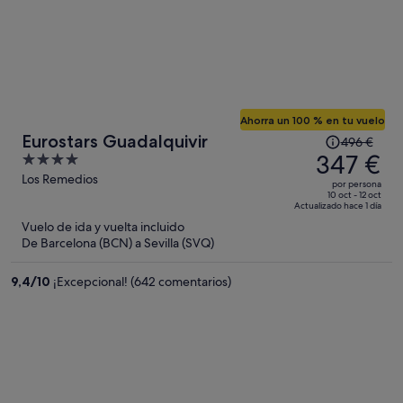
Ahorra un 100 % en tu vuelo
El
Eurostars Guadalquivir
496 €
precio
347 €
4
era
out
Los Remedios
por persona
de
of
10 oct - 12 oct
Actualizado hace 1 día
496 €,
5
Vuelo de ida y vuelta incluido
ahora
De Barcelona (BCN) a Sevilla (SVQ)
es
de
9,4
/
10
¡Excepcional! (642 comentarios)
347 €
por
persona