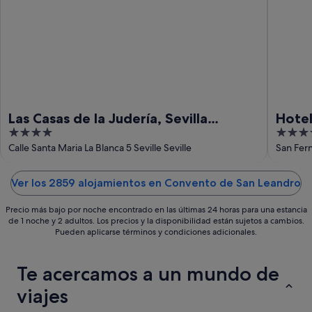
9
14
ago
ago
-
16
ago
Las Casas de la Judería, Sevilla
Hotel
4
5
Historic City Center
Hotel
out
out
Calle Santa Maria La Blanca 5 Seville Seville
San Fern
of
of
5
5
Ver los 2859 alojamientos en Convento de San Leandro
Precio más bajo por noche encontrado en las últimas 24 horas para una estancia
de 1 noche y 2 adultos. Los precios y la disponibilidad están sujetos a cambios.
Pueden aplicarse términos y condiciones adicionales.
Te acercamos a un mundo de
viajes