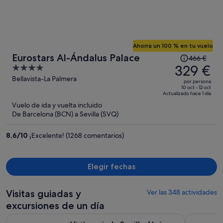
Ahorra un 100 % en tu vuelo
El
Eurostars Al-Ándalus Palace
466 €
precio
329 €
4
era
out
Bellavista-La Palmera
por persona
de
of
10 oct - 12 oct
Actualizado hace 1 día
466 €,
5
Vuelo de ida y vuelta incluido
ahora
De Barcelona (BCN) a Sevilla (SVQ)
es
de
8,6
/
10
¡Excelente! (1268 comentarios)
329 €
por
persona
Elegir fechas
Visitas guiadas y
Ver las 348 actividades
excursiones de un día
Se abre en un
Visita guiada Sevilla Alcázar, Catedral y Giralda
Combo Visi