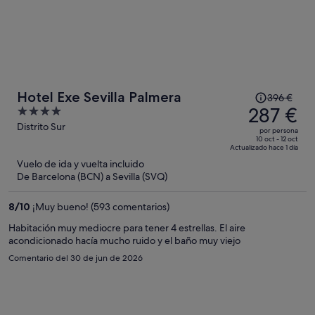
El
Hotel Exe Sevilla Palmera
396 €
precio
287 €
4
era
out
Distrito Sur
por persona
de
of
10 oct - 12 oct
Actualizado hace 1 día
396 €,
5
Vuelo de ida y vuelta incluido
ahora
De Barcelona (BCN) a Sevilla (SVQ)
es
de
8
/
10
¡Muy bueno! (593 comentarios)
287 €
por
Habitación muy mediocre para tener 4 estrellas. El aire
acondicionado hacía mucho ruido y el baño muy viejo
persona
Comentario del 30 de jun de 2026