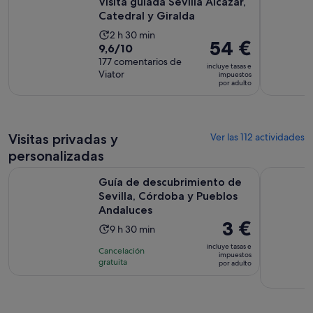
Visita guiada Sevilla Alcázar,
Catedral y Giralda
La
2 h 30 min
El
54 €
9.6
9,6/10
duración
precio
sobre
177 comentarios de
de
incluye tasas e
es
Viator
10
impuestos
la
por adulto
de
con
actividad
54 €
177
es
por
comentarios
de
adulto
Visitas privadas y
2 horas
Ver las 112 actividades
y
personalizadas
30 minutos
Guía de descubrimiento de Sevilla, Córdoba y Pueblos Anda
Lugar de Ro
Guía de descubrimiento de
Sevilla, Córdoba y Pueblos
Andaluces
El
3 €
La
9 h 30 min
precio
duración
incluye tasas e
Cancelación
es
impuestos
de
gratuita
por adulto
de
la
3 €
actividad
por
es
adulto