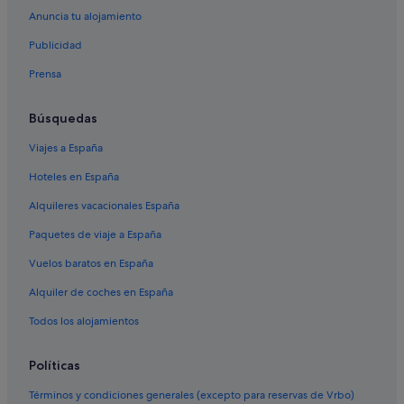
Hoteles con conserje en Andalucía
Anuncia tu alojamiento
Riu Hotels en Sevilla
Publicidad
Hoteles cerca de Iglesia del Salvador
Prensa
Alojamientos agroturísticos en Andalucía
Apartamentos en Provincia de Sevilla
Búsquedas
Pensiones en Sevilla
Viajes a España
Campings de caravanas en Provincia de Sevilla
Hoteles en España
Riads en Andalucía
Alquileres vacacionales España
Castillos en Provincia de Sevilla
Paquetes de viaje a España
Hoteles que aceptan mascotas en Sevilla
Vuelos baratos en España
Hoteles de 3 estrellas en Sevilla
Alquiler de coches en España
Hoteles de 3 estrellas en Triana
Todos los alojamientos
Hoteles con conserje en Santa Cruz
Hoteles con piscina en Sevilla
Políticas
Hoteles cerca de Plaza de la Encarnación
Términos y condiciones generales (excepto para reservas de Vrbo)