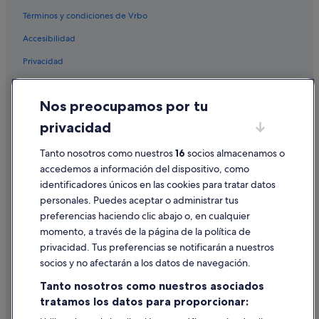
Hoteles románticos en Andalucía
Términos y condiciones de Vrbo
Centro histórico hoteles
Accesibilidad
Apartoteles en Andalucía
Privacidad
Moteles en Andalucía
Cookies
Provincia de Sevilla hoteles
Nos preocupamos por tu
Condiciones de uso
Campings de caravanas en Andalucía
privacidad
Información legal/contacto
Hoteles con todo incluido en Sevilla
Pautas sobre el contenido y cómo denunciar contenido
Tanto nosotros como nuestros
16
socios almacenamos o
Hoteles que aceptan mascotas en Andalucía
accedemos a información del dispositivo, como
Apartamentos en Sevilla
identificadores únicos en las cookies para tratar datos
Ayuda
personales. Puedes aceptar o administrar tus
Encarnación-Regina hoteles
Ayuda
preferencias haciendo clic abajo o, en cualquier
Hoteles con todo incluido en Andalucía
momento, a través de la página de la política de
Cancelar un vuelo
Hoteles cápsula en Sevilla
privacidad. Tus preferencias se notificarán a nuestros
Cancelar una reserva de hotel o de un alquiler vacacional
socios y no afectarán a los datos de navegación.
Hoteles baratos en Sevilla
Plazos de reembolso
Tanto nosotros como nuestros asociados
Hoteles LGTBQIA en Andalucía
tratamos los datos para proporcionar:
Utilizar un cupón de Expedia
Tiendas de safari en Andalucía