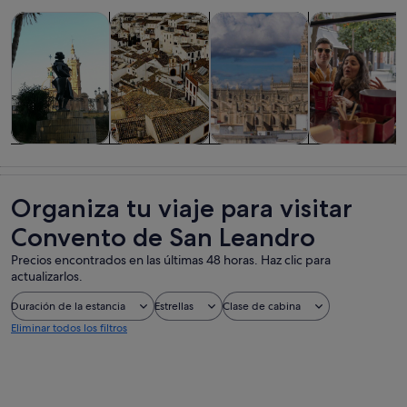
Se abre en una pestaña nue
Se abre en una pesta
Visitas guiadas y excursiones de un día
Historia y cultura
Visitas privadas y personaliza
Comidas, bebid
Visitas guiadas
Historia y
Visitas
Comidas,
y excursiones
cultura
privadas y
bebidas y vida
de un día
personalizadas
nocturna
Organiza tu viaje para visitar
Convento de San Leandro
Precios encontrados en las últimas 48 horas. Haz clic para
actualizarlos.
Duración de la estancia
Estrellas
Clase de cabina
Eliminar todos los filtros