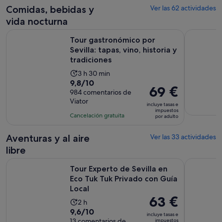
de
Comidas, bebidas y
Ver las 62 actividades
9 horas
vida nocturna
y
Tour gastronómico por Sevilla: tapas, vino, historia y tradici
Excursión 
30 minutos
Tour gastronómico por
Sevilla: tapas, vino, historia y
tradiciones
La
3 h 30 min
9.8
9,8/10
duración
El
69 €
sobre
984 comentarios de
de
precio
Viator
10
la
incluye tasas e
es
impuestos
con
actividad
Cancelación gratuita
por adulto
de
984
es
69 €
comentarios
de
Aventuras y al aire
Ver las 33 actividades
por
3 horas
libre
adulto
y
Tour Experto de Sevilla en Eco Tuk Tuk Privado con Guía Loc
Tour guiad
30 minutos
Tour Experto de Sevilla en
Eco Tuk Tuk Privado con Guía
Local
El
63 €
La
2 h
precio
9.6
9,6/10
duración
incluye tasas e
es
sobre
13 comentarios de
impuestos