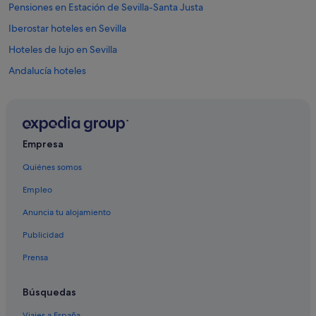
Pensiones en Estación de Sevilla-Santa Justa
Iberostar hoteles en Sevilla
Hoteles de lujo en Sevilla
Andalucía hoteles
Hoteles de aventura en Alameda
Hoteles con gimnasio en Provincia de Sevilla
Apartoteles en Provincia de Sevilla
Empresa
Four Seasons hoteles en Sevilla
Quiénes somos
Hoteles cápsula en Sevilla
Empleo
Hoteles con spa en Sevilla
Anuncia tu alojamiento
Complejos de pisos en Andalucía
Publicidad
Hoteles cerca de Plaza del Salvador
Prensa
Hoteles cápsula en Andalucía
Hoteles de 3 estrellas en Triana
Búsquedas
Hoteles cerca de Palacio de Las Dueñas
Viajes a España