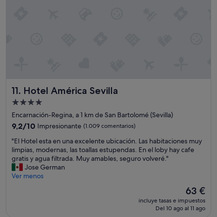
e
r
.
n
.
i
!
v
!
e
!
l
"
"
Hotel América Sevilla
11. Hotel América Sevilla
Alojamiento
de
Encarnación-Regina, a 1 km de San Bartolomé (Sevilla)
4.0 estrellas
9.2
9,2/10
Impresionante
(1.009 comentarios)
sobre
"
"El Hotel esta en una excelente ubicación. Las habitaciones muy
10,
E
limpias, modernas, las toallas estupendas. En el loby hay cafe
Impresionante,
l
gratis y agua filtrada. Muy amables, seguro volveré."
(1.009 comentarios)
H
Jose German
o
Ver menos
t
El
63 €
e
precio
incluye tasas e impuestos
l
actual
Del 10 ago al 11 ago
e
es