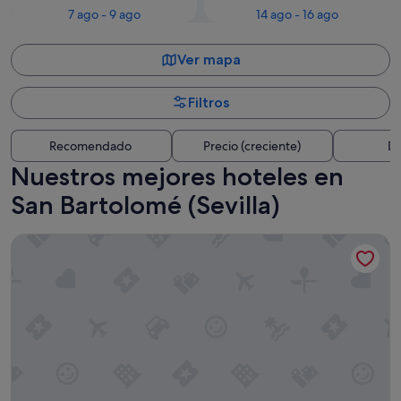
7 ago - 9 ago
14 ago - 16 ago
Ver mapa
Filtros
Recomendado
Precio (creciente)
Di
Nuestros mejores hoteles en
San Bartolomé (Sevilla)
Eurostars Al-Ándalus Palace