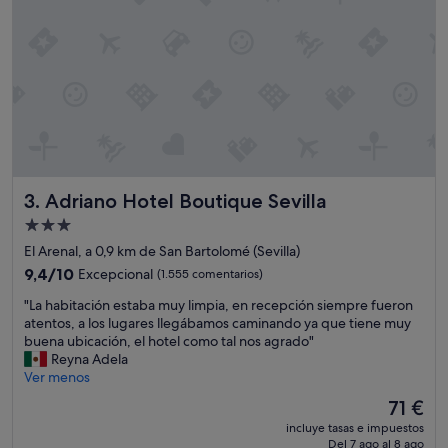
c
s
i
y
ó
e
n
s
m
v
u
e
y
r
b
d
u
a
e
d
n
q
Adriano Hotel Boutique Sevilla
3. Adriano Hotel Boutique Sevilla
s
u
e
e
Alojamiento
r
n
de
El Arenal, a 0,9 km de San Bartolomé (Sevilla)
v
o
3.0 estrellas
i
9.4
s
9,4/10
Excepcional
(1.555 comentarios)
c
sobre
o
"
"La habitación estaba muy limpia, en recepción siempre fueron
i
10,
f
L
atentos, a los lugares llegábamos caminando ya que tiene muy
o
Excepcional,
r
a
buena ubicación, el hotel como tal nos agrado"
d
(1.555 comentarios)
e
h
Reyna Adela
e
c
a
Ver menos
t
i
b
o
e
El
71 €
i
d
r
precio
incluye tasas e impuestos
t
o
o
actual
Del 7 ago al 8 ago
a