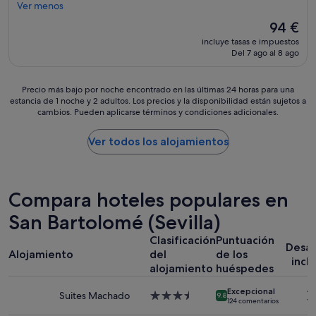
u
m
Ver menos
t
p
El
94 €
a
i
precio
s
incluye tasas e impuestos
o
actual
r
Del 7 ago al 8 ago
,
es
e
p
de
c
e
94 €
Precio
Precio más bajo por noche encontrado en las últimas 24 horas para una
o
r
estancia de 1 noche y 2 adultos. Los precios y la disponibilidad están sujetos a
más
m
s
cambios. Pueden aplicarse términos y condiciones adicionales.
bajo
e
o
por
n
n
noche
Ver todos los alojamientos
d
a
encontrado
a
l
en
d
a
las
a
m
últimas
s
Compara hoteles populares en
a
24 horas
s
b
para
San Bartolomé (Sevilla)
o
l
una
b
e
Clasificación
Puntuación
estancia
r
,
Desa
Alojamiento
del
de los
de
e
e
incl
1 noche
alojamiento
huéspedes
q
x
y
u
c
Excepcional
2 adultos.
é
Suites Machado
Alojamiento
e
9.8
124 comentarios
Los
l
de
l