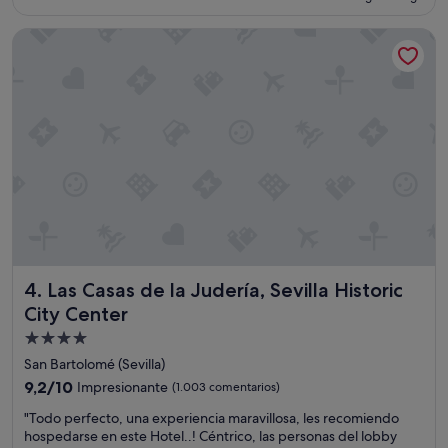
s
n
es
c
"
o
de
Las Casas de la Judería, Sevilla Historic City Center
i
t
71 €
ó
r
n
a
e
"
s
t
a
b
a
m
u
y
l
i
Las Casas de la Judería, Sevilla Historic City Center
4. Las Casas de la Judería, Sevilla Historic
m
p
City Center
i
Alojamiento
a
de
,
San Bartolomé (Sevilla)
e
4.0 estrellas
9.2
9,2/10
Impresionante
(1.003 comentarios)
n
sobre
r
"
"Todo perfecto, una experiencia maravillosa, les recomiendo
10,
e
T
hospedarse en este Hotel..! Céntrico, las personas del lobby
Impresionante,