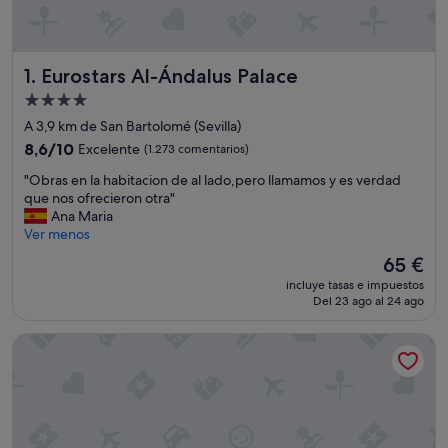
Eurostars Al-Ándalus Palace
1. Eurostars Al-Ándalus Palace
Alojamiento
de
A 3,9 km de San Bartolomé (Sevilla)
4.0 estrellas
8.6
8,6/10
Excelente
(1.273 comentarios)
sobre
"
"Obras en la habitacion de al lado,pero llamamos y es verdad
10,
O
que nos ofrecieron otra"
Excelente,
b
Ana Maria
(1.273 comentarios)
r
Ver menos
a
El
65 €
s
precio
incluye tasas e impuestos
e
actual
Del 23 ago al 24 ago
n
es
l
de
Only YOU Hotel Sevilla
a
65 €
h
a
b
i
t