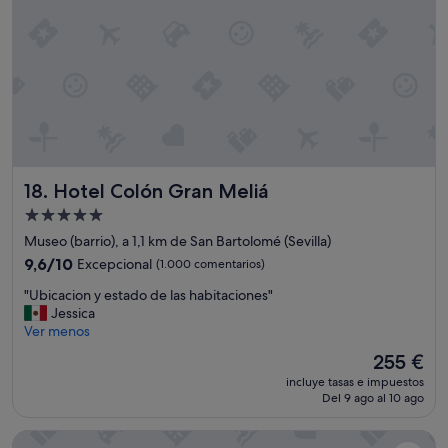
s
t
e
i
x
p
c
o
e
d
l
e
e
h
n
u
t
e
e
v
Hotel Colón Gran Meliá
18. Hotel Colón Gran Meliá
,
o
l
s
Alojamiento
a
q
de
Museo (barrio), a 1,1 km de San Bartolomé (Sevilla)
s
u
5.0 estrellas
h
9.6
9,6/10
Excepcional
(1.000 comentarios)
e
a
sobre
g
"
"Ubicacion y estado de las habitaciones"
b
10,
u
U
Jessica
i
Excepcional,
s
b
Ver menos
t
(1.000 comentarios)
t
i
a
e
El
255 €
c
c
s
precio
incluye tasas e impuestos
a
i
.
actual
Del 9 ago al 10 ago
c
o
T
es
i
n
o
de
Barceló Sevilla Renacimiento
o
e