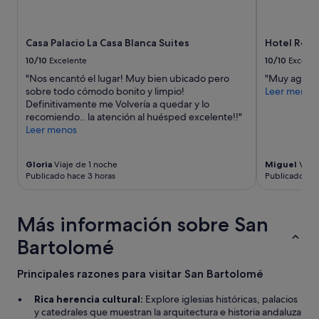
s
ó
u
m
p
o
Casa Palacio La Casa Blanca Suites
Hotel Rey 
e
d
r
a
10/10
Excelente
10/10
Excelen
a
,
"Nos encantó el lugar! Muy bien ubicado pero
"Muy agrad
b
c
sobre todo cómodo bonito y limpio!
Leer menos
l
e
Definitivamente me Volvería a quedar y lo
e
r
recomiendo.. la atención al huésped excelente!!"
.
c
Leer menos
L
a
o
d
r
e
Gloria
Viaje de 1 noche
Miguel
Viaje
e
l
Publicado hace 3 horas
Publicado hac
c
a
o
e
m
s
Más información sobre San
i
t
e
a
Bartolomé
n
c
d
i
Principales razones para visitar San Bartolomé
o
ó
d
n
Rica herencia cultural:
Explore iglesias históricas, palacios
e
"
y catedrales que muestran la arquitectura e historia andaluza
m