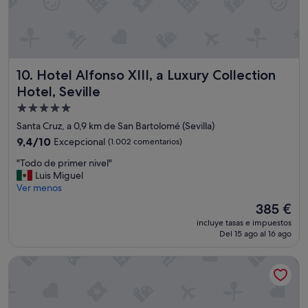
m
L
o
O
d
S
a
O
.
.
"
Hotel Alfonso XIII, a Luxury Collection Hotel, Seville
10. Hotel Alfonso XIII, a Luxury Collection
.
!
Hotel, Seville
!
Alojamiento
!
de
1
Santa Cruz, a 0,9 km de San Bartolomé (Sevilla)
0
5.0 estrellas
9.4
9,4/10
Excepcional
(1.002 comentarios)
0
sobre
%
"
"Todo de primer nivel"
10,
r
T
Luis Miguel
Excepcional,
e
o
Ver menos
(1.002 comentarios)
c
d
El
385 €
o
o
precio
m
incluye tasas e impuestos
d
actual
e
Del 15 ago al 16 ago
e
es
n
p
de
d
Hotel América Sevilla
r
385 €
a
i
b
m
l
e