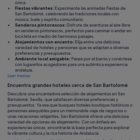
única.
a
Fiestas vibrantes:
Experimente las animadas Fiestas de
s
San Bartolomé, celebrando las tradiciones locales con
i
música, baile y espíritu comunitario.
a
Senderos pintorescos:
Disfrute de aventuras al aire libre
d
en senderos pintorescos, perfectos para caminar o andar en
o
bicicleta en medio de hermosos paisajes.
.
Alojamientos con encanto:
Elija entre una deliciosa
"
variedad de hoteles y pensiones que se adaptan a diversas
preferencias y presupuestos.
Ambiente local amigable:
Pasee por el barrio y conéctese
con lugareños acogedores para una auténtica experiencia
andaluza.
Leer menos
Encuentra grandes hoteles cerca de San Bartolomé
Descubre una encantadora selección de alojamientos en San
Bartolomé, Sevilla, que satisfacen diversas preferencias y
presupuestos. Ya sea que busques hoteles boutique históricos o
pensiones asequibles para un memorable viaje de negocios o
unas vacaciones relajantes, San Bartolomé ofrece una deliciosa
variedad de opciones de alojamiento. Con un énfasis en
experiencias únicas, encontrarás la base perfecta para explorar
la vibrante cultura y la rica historia de Andalucía.