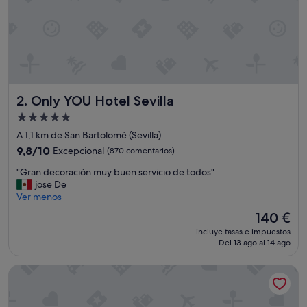
a
c
i
o
n
d
e
a
Only YOU Hotel Sevilla
2. Only YOU Hotel Sevilla
l
l
Alojamiento
a
de
A 1,1 km de San Bartolomé (Sevilla)
d
5.0 estrellas
o
9.8
9,8/10
Excepcional
(870 comentarios)
,
sobre
"
"Gran decoración muy buen servicio de todos"
p
10,
G
jose De
e
Excepcional,
r
Ver menos
r
(870 comentarios)
a
o
El
140 €
n
l
precio
incluye tasas e impuestos
d
l
actual
Del 13 ago al 14 ago
e
a
es
c
m
de
Adriano Hotel Boutique Sevilla
o
a
140 €
r
m
a
o