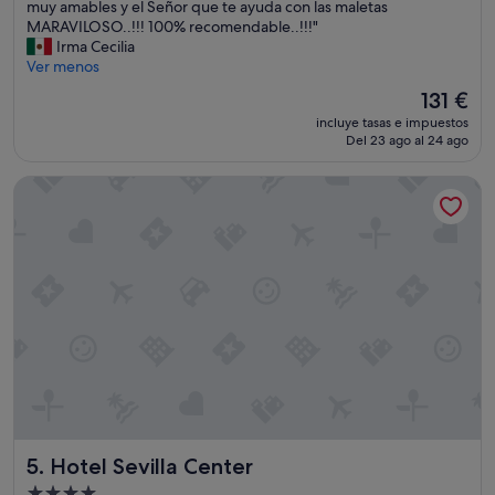
c
o
muy amables y el Señor que te ayuda con las maletas
(1.003 comentarios)
e
d
MARAVILOSO..!!! 100% recomendable..!!!"
p
o
Irma Cecilia
c
p
Ver menos
i
e
El
131 €
ó
r
precio
n
incluye tasas e impuestos
f
actual
s
Del 23 ago al 24 ago
e
es
i
c
de
e
Hotel Sevilla Center
t
131 €
m
o
p
,
r
u
e
n
f
a
u
e
e
x
r
p
o
e
n
r
a
i
t
e
e
n
n
Hotel Sevilla Center
5. Hotel Sevilla Center
c
t
i
Alojamiento