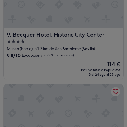
i
e
b
a
u
y
s
u
c
d
a
a
Becquer Hotel, Historic City Center
9. Becquer Hotel, Historic City Center
r
c
p
o
Alojamiento
a
n
de
Museo (barrio), a 1,2 km de San Bartolomé (Sevilla)
s
l
4.0 estrellas
a
9.8
9,8/10
Excepcional
a
(1.010 comentarios)
r
sobre
s
El
114 €
u
10,
m
precio
n
Excepcional,
incluye tasas e impuestos
a
actual
a
Del 24 ago al 25 ago
(1.010 comentarios)
l
es
e
e
de
s
Hotel Alfonso XIII, a Luxury Collection Hotel, Seville
t
114 €
t
a
a
s
n
M
c
A
i
R
a
A
c
V
ó
I