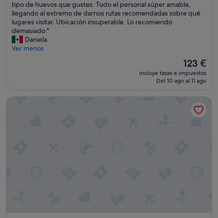
o
tipo de huevos que gustes. Todo el personal súper amable,
u
(999 comentarios)
d
llegando al extremo de darnos rutas recomendadas sobre qué
p
o
lugares visitar. Ubicación insuperable. Lo recomiendo
e
e
demasiado."
n
n
Daniela
d
e
Ver menos
a
l
s
El
123 €
h
.
precio
incluye tasas e impuestos
o
E
actual
Del 10 ago al 11 ago
t
n
es
e
e
de
Hesperia Sevilla
l
l
123 €
e
l
s
o
i
b
n
y
c
h
r
a
e
y
í
c
b
a
l
f
e
e
,
g
l
r