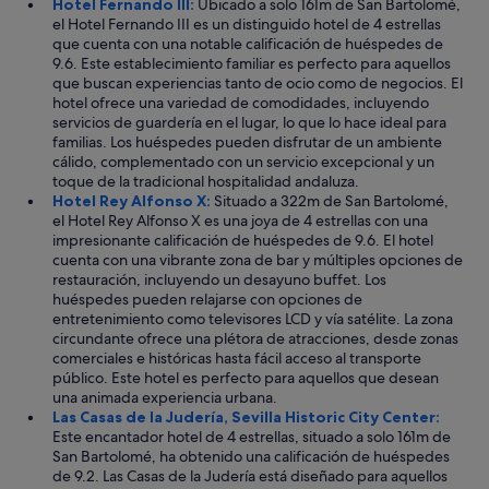
Hotel Fernando III:
Ubicado a solo 161m de San Bartolomé,
el Hotel Fernando III es un distinguido hotel de 4 estrellas
que cuenta con una notable calificación de huéspedes de
9.6. Este establecimiento familiar es perfecto para aquellos
que buscan experiencias tanto de ocio como de negocios. El
hotel ofrece una variedad de comodidades, incluyendo
servicios de guardería en el lugar, lo que lo hace ideal para
familias. Los huéspedes pueden disfrutar de un ambiente
cálido, complementado con un servicio excepcional y un
toque de la tradicional hospitalidad andaluza.
Hotel Rey Alfonso X:
Situado a 322m de San Bartolomé,
el Hotel Rey Alfonso X es una joya de 4 estrellas con una
impresionante calificación de huéspedes de 9.6. El hotel
cuenta con una vibrante zona de bar y múltiples opciones de
restauración, incluyendo un desayuno buffet. Los
huéspedes pueden relajarse con opciones de
entretenimiento como televisores LCD y vía satélite. La zona
circundante ofrece una plétora de atracciones, desde zonas
comerciales e históricas hasta fácil acceso al transporte
público. Este hotel es perfecto para aquellos que desean
una animada experiencia urbana.
Las Casas de la Judería, Sevilla Historic City Center:
Este encantador hotel de 4 estrellas, situado a solo 161m de
San Bartolomé, ha obtenido una calificación de huéspedes
de 9.2. Las Casas de la Judería está diseñado para aquellos