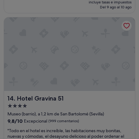
precio
Excepcional,
a
incluye tasas e impuestos
actual
Del 9 ago al 10 ago
(1.466 comentarios)
s
es
,
de
m
Hotel Gravina 51
129 €
o
d
e
r
n
a
s
,
l
a
s
t
o
Hotel Gravina 51
a
14. Hotel Gravina 51
l
Alojamiento
l
de
Museo (barrio), a 1,2 km de San Bartolomé (Sevilla)
a
4.0 estrellas
s
9.8
9,8/10
Excepcional
(999 comentarios)
e
sobre
"
"Todo en el hotel es increíble, las habitaciones muy bonitas,
s
10,
T
nuevas y cómodas, el desayuno delicioso al poder ordenar el
t
Excepcional,