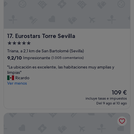
d
e
l
i
c
i
Eurostars Torre Sevilla
17. Eurostars Torre Sevilla
o
s
Alojamiento
o
de
Triana, a 2,1 km de San Bartolomé (Sevilla)
a
5.0 estrellas
9.2
9,2/10
Impresionante
(1.005 comentarios)
l
sobre
p
"
"La ubicación es excelente, las habitaciones muy amplias y
10,
o
L
limpias"
Impresionante,
d
a
Ricardo
(1.005 comentarios)
e
u
Ver menos
r
b
o
El
109 €
i
r
precio
incluye tasas e impuestos
c
d
actual
Del 9 ago al 10 ago
a
e
es
c
n
de
Hotel Colón Gran Meliá
i
a
109 €
ó
r
n
e
e
l