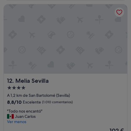
s
de
Melia Sevilla
t
63 €
a
e
n
u
n
a
e
x
c
e
l
e
n
Melia Sevilla
12. Melia Sevilla
t
e
Alojamiento
u
de
A 1,2 km de San Bartolomé (Sevilla)
b
4.0 estrellas
i
8.8
8,8/10
Excelente
(1.010 comentarios)
c
sobre
"
"Todo nos encantó"
a
10,
T
Juan Carlos
c
Excelente,
o
Ver menos
i
(1.010 comentarios)
d
ó
El
102 €