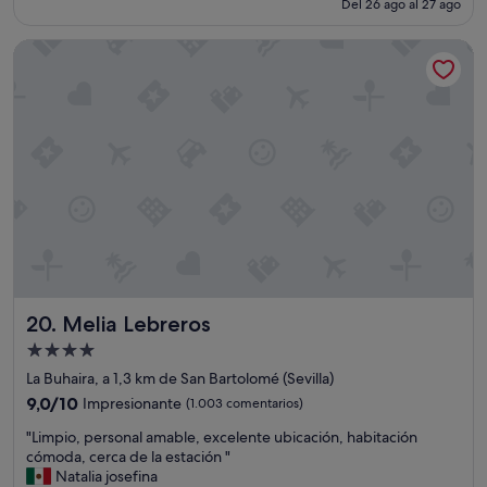
l
Del 26 ago al 27 ago
c
"
es
e
t
de
g
Melia Lebreros
o
137 €
a
t
n
o
d
d
o
o
a
"
l
e
x
t
r
e
m
o
d
Melia Lebreros
20. Melia Lebreros
e
Alojamiento
d
de
a
La Buhaira, a 1,3 km de San Bartolomé (Sevilla)
r
4.0 estrellas
9.0
9,0/10
Impresionante
(1.003 comentarios)
n
sobre
o
"
"Limpio, personal amable, excelente ubicación, habitación
10,
s
L
cómoda, cerca de la estación "
Impresionante,
r
i
Natalia josefina
(1.003 comentarios)