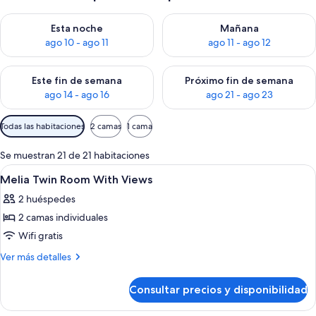
Consulta la disponibilidad para esta noche, ago 10 - ago 11
Consulta la disponibilidad par
Esta noche
Mañana
ago 10 - ago 11
ago 11 - ago 12
Consulta la disponibilidad para este fin de semana, ago 14 - a
Consulta la disponibilidad par
Este fin de semana
Próximo fin de semana
ago 14 - ago 16
ago 21 - ago 23
Filtros
Todas las habitaciones
2 camas
1 cama
disponibles
para
Se muestran 21 de 21 habitaciones
las
Abrir
Ropa de cama de alta calidad, minibar, 
4
Melia Twin Room With Views
habitaciones
todas
2 huéspedes
las
2 camas individuales
fotos
de
Wifi gratis
Melia
Más
Ver más detalles
Twin
detalles
de
Room
Consultar precios y disponibilidad
Melia
With
Twin