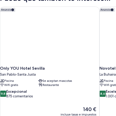
Only YOU Hotel Sevilla
Novotel 
Anuncio
Anuncio
Only YOU Hotel Sevilla
Novotel 
San Pablo-Santa Justa
La Buhaira
Piscina
Se aceptan mascotas
Piscina
Wifi gratis
Restaurante
Wifi grat
9.8
8.6
Excepcional
Excel
9,8
8,6
sobre
sobre
875 comentarios
1.001 
10,
10,
Excepcional,
Excelente
El
140 €
875 comentarios
1.001 com
precio
incluye tasas e impuestos