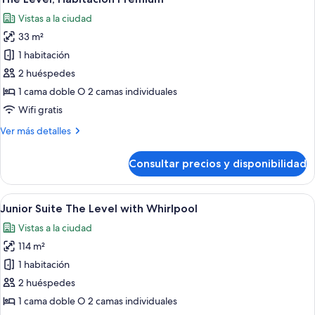
todas
Vistas a la ciudad
las
33 m²
fotos
de
1 habitación
The
2 huéspedes
Level,
1 cama doble O 2 camas individuales
Habitación
Wifi gratis
Premium
Más
Ver más detalles
detalles
de
Consultar precios y disponibilidad
The
Level,
Habitación
Abrir
Un dormitorio moderno con una cama 
6
Premium
Junior Suite The Level with Whirlpool
todas
Vistas a la ciudad
las
114 m²
fotos
de
1 habitación
Junior
2 huéspedes
Suite
1 cama doble O 2 camas individuales
The