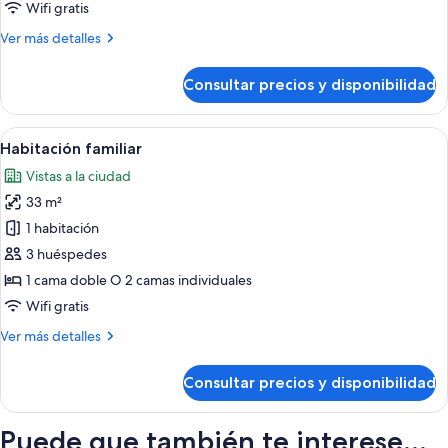
Habitación
Wifi gratis
Más
Ver más detalles
detalles
de
Consultar precios y disponibilidad
Melia
Room,
Habitación
Abrir
Una habitación de hotel moderna con 
6
Habitación familiar
todas
Vistas a la ciudad
las
33 m²
fotos
de
1 habitación
Habitación
3 huéspedes
familiar
1 cama doble O 2 camas individuales
Wifi gratis
Más
Ver más detalles
detalles
de
Consultar precios y disponibilidad
Habitación
familiar
Puede que también te interese...