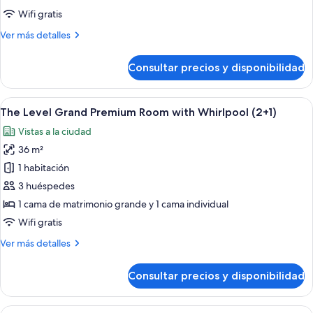
(Melia
Wifi gratis
Room
Más
Ver más detalles
with
detalles
Views,
de
Consultar precios y disponibilidad
Habitación
Twin
(Melia
Beds)
Room
Abrir
Un dormitorio moderno con una cama 
6
with
The Level Grand Premium Room with Whirlpool (2+1)
todas
Views,
Vistas a la ciudad
Twin
las
Beds)
36 m²
fotos
de
1 habitación
The
3 huéspedes
Level
1 cama de matrimonio grande y 1 cama individual
Grand
Wifi gratis
Premium
Más
Ver más detalles
Room
detalles
with
de
Consultar precios y disponibilidad
Whirlpool
The
Level
(2+1)
Grand
Abrir
Habitación de hotel con una cama gra