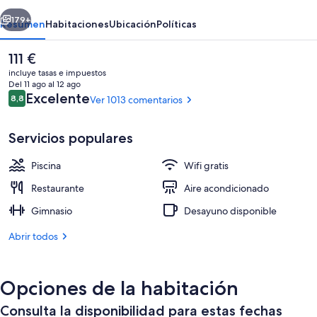
erior
Siguiente
179+
Resumen
Habitaciones
Ubicación
Políticas
El
111 €
precio
incluye tasas e impuestos
actual
Del 11 ago al 12 ago
es
Comentarios
Excelente
8,8
Ver 1013 comentarios
8,8 de 10
de
111 €
Servicios populares
Piscina
Wifi gratis
Una piscina al aire libre, sombrillas, t
Restaurante
Aire acondicionado
Gimnasio
Desayuno disponible
Abrir todos
Opciones de la habitación
Consulta la disponibilidad para estas fechas