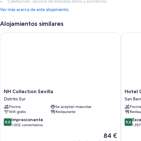
Calefacción, servicio de limpieza diario y escritorios
Ver más acerca de este alojamiento
Alojamientos similares
NH Collection Sevilla
Hotel Gi
NH
Hotel
NH Collection Sevilla
Hotel 
Collection
Giralda
Distrito Sur
San Ber
Sevilla
Center
Piscina
Se aceptan mascotas
Piscin
Distrito
San
Wifi gratis
Restaurante
Restau
Sur
Bernard
9.0
9.6
Impresionante
Exc
9,0
9,6
sobre
sobre
1.002 comentarios
1.35
10,
10,
El
84 €
Impresionante,
Excepcio
precio