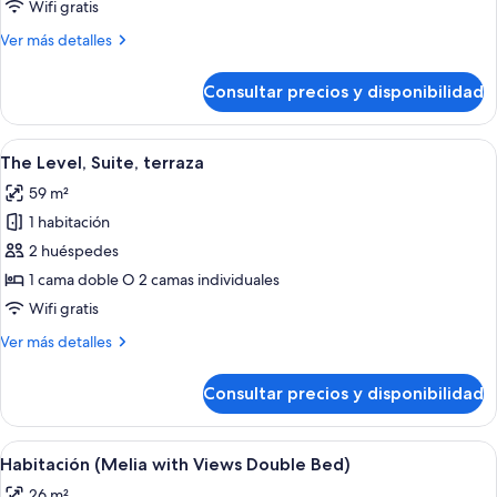
Wifi gratis
Level
Más
Ver más detalles
with
detalles
Whirlpool
de
Consultar precios y disponibilidad
Junior
Suite
The
Abrir
Habitación de hotel moderna con una ca
12
Level
The Level, Suite, terraza
todas
with
59 m²
Whirlpool
las
1 habitación
fotos
de
2 huéspedes
The
1 cama doble O 2 camas individuales
Level,
Wifi gratis
Suite,
Más
Ver más detalles
terraza
detalles
de
Consultar precios y disponibilidad
The
Level,
Suite,
Abrir
Un baño moderno con ducha compartim
3
terraza
Habitación (Melia with Views Double Bed)
todas
26 m²