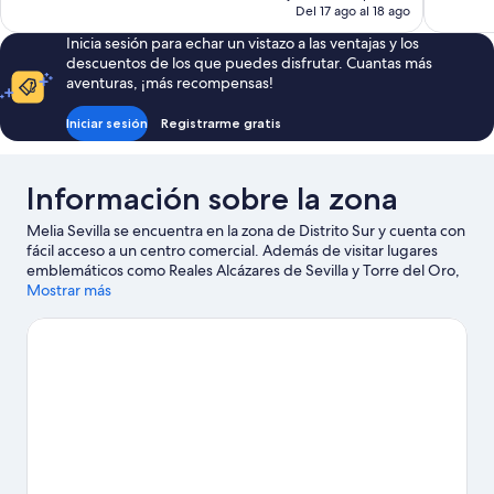
actual
Del 17 ago al 18 ago
es
Inicia sesión para echar un vistazo a las ventajas y los
de
descuentos de los que puedes disfrutar. Cuantas más
140 €
aventuras, ¡más recompensas!
Iniciar sesión
Registrarme gratis
Información sobre la zona
Melia Sevilla se encuentra en la zona de Distrito Sur y cuenta con
fácil acceso a un centro comercial. Además de visitar lugares
emblemáticos como Reales Alcázares de Sevilla y Torre del Oro,
podrás apreciar la belleza natural de Parque de María Luisa o
Mostrar más
Plaza Nueva. También merece la pena acercarse a Catedral de
Sevilla y Metropol Parasol. Dedica algo de tiempo a descubrir
cuáles son las actividades de la zona, entre las que se incluye el
golf.
Ver guía de viaje de Sevilla