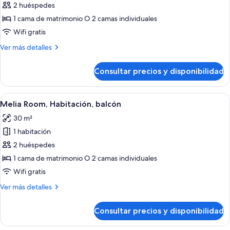
de
2 huéspedes
Melia
1 cama de matrimonio O 2 camas individuales
Room
Wifi gratis
with
Más
Ver más detalles
Terrace
detalles
de
Consultar precios y disponibilidad
Melia
Room
with
Abrir
Habitación de hotel con una cama grande
4
Terrace
Melia Room, Habitación, balcón
todas
30 m²
las
1 habitación
fotos
de
2 huéspedes
Melia
1 cama de matrimonio O 2 camas individuales
Room,
Wifi gratis
Habitación,
Más
Ver más detalles
balcón
detalles
de
Consultar precios y disponibilidad
Melia
Room,