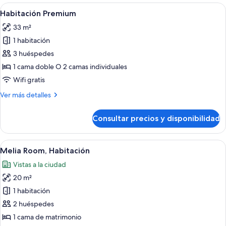
Habitación,
Abrir
Una habitación de hotel moderna con u
4
balcón
Habitación Premium
todas
33 m²
las
1 habitación
fotos
de
3 huéspedes
Habitación
1 cama doble O 2 camas individuales
Premium
Wifi gratis
Más
Ver más detalles
detalles
de
Consultar precios y disponibilidad
Habitación
Premium
Abrir
Una habitación de hotel con una cama 
5
Melia Room, Habitación
todas
Vistas a la ciudad
las
20 m²
fotos
de
1 habitación
Melia
2 huéspedes
Room,
1 cama de matrimonio