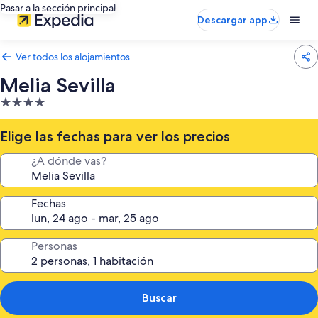
Pasar a la sección principal
Descargar app
Ver todos los alojamientos
Melia Sevilla
Alojamiento
de
4.0 estrellas
Elige las fechas para ver los precios
¿A dónde vas?
Fechas
Personas
Buscar