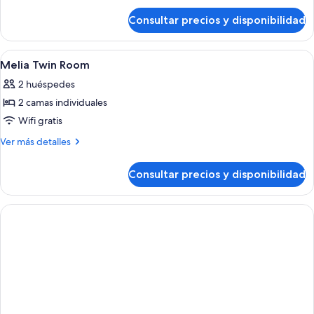
de
Consultar precios y disponibilidad
Habitación
(Melia
Double
Abrir
Habitación de hotel con dos camas, un 
7
Bed)
Melia Twin Room
todas
2 huéspedes
las
2 camas individuales
fotos
de
Wifi gratis
Melia
Más
Ver más detalles
Twin
detalles
de
Room
Consultar precios y disponibilidad
Melia
Twin
Room