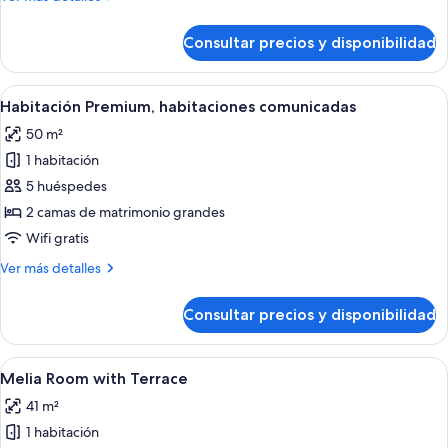
habitaciones
detalles
(The
de
Consultar precios y disponibilidad
Habitación
Level)
Premium,
2
Abrir
Una habitación de hotel moderna con u
5
habitaciones
Habitación Premium, habitaciones comunicadas
todas
(The
50 m²
Level)
las
1 habitación
fotos
de
5 huéspedes
Habitación
2 camas de matrimonio grandes
Premium,
Wifi gratis
habitaciones
Más
Ver más detalles
comunicadas
detalles
de
Consultar precios y disponibilidad
Habitación
Premium,
habitaciones
Abrir
Habitación de hotel con dos camas, tele
4
comunicadas
Melia Room with Terrace
todas
41 m²
las
1 habitación
fotos