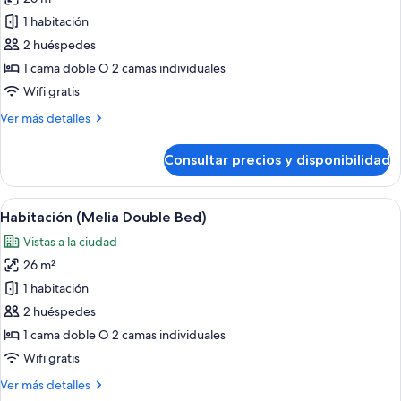
las
1 habitación
fotos
de
2 huéspedes
Habitación
1 cama doble O 2 camas individuales
(Melia
Wifi gratis
with
Más
Ver más detalles
Views
detalles
Double
de
Consultar precios y disponibilidad
Habitación
Bed)
(Melia
with
Abrir
Una habitación de hotel moderna con u
3
Views
Habitación (Melia Double Bed)
todas
Double
Vistas a la ciudad
Bed)
las
26 m²
fotos
de
1 habitación
Habitación
2 huéspedes
(Melia
1 cama doble O 2 camas individuales
Double
Wifi gratis
Bed)
Más
Ver más detalles
detalles