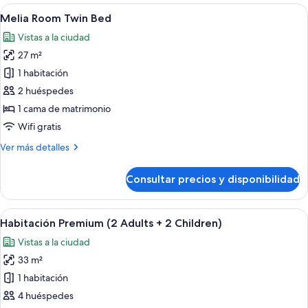
Views
Room
Abrir
Habitación de hotel con dos camas, un 
8
With
Melia Room Twin Bed
todas
Views
Vistas a la ciudad
las
27 m²
fotos
de
1 habitación
Melia
2 huéspedes
Room
1 cama de matrimonio
Twin
Wifi gratis
Bed
Más
Ver más detalles
detalles
de
Consultar precios y disponibilidad
Melia
Room
Twin
Abrir
Una habitación de hotel moderna con u
4
Bed
Habitación Premium (2 Adults + 2 Children)
todas
Vistas a la ciudad
las
33 m²
fotos
de
1 habitación
Habitación
4 huéspedes