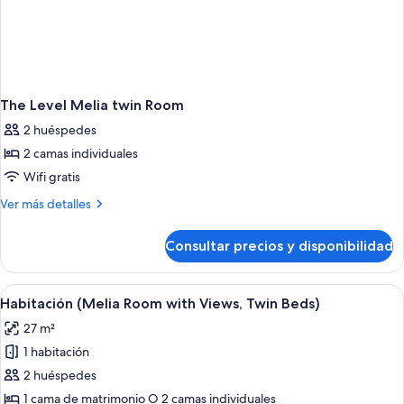
The Level Melia twin Room
2 huéspedes
2 camas individuales
Wifi gratis
Más
Ver más detalles
detalles
de
Consultar precios y disponibilidad
The
Level
Melia
Abrir
Una habitación de hotel con una cama g
4
twin
Habitación (Melia Room with Views, Twin Beds)
todas
Room
27 m²
las
1 habitación
fotos
de
2 huéspedes
Habitación
1 cama de matrimonio O 2 camas individuales