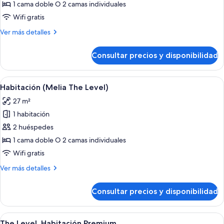
Premium
1 cama doble O 2 camas individuales
(2
Wifi gratis
Adults
Más
Ver más detalles
+
detalles
2
de
Consultar precios y disponibilidad
Children)
Habitación
Premium
(2
Abrir
Habitación de hotel con una cama grand
5
Adults
Habitación (Melia The Level)
todas
+
27 m²
2
las
Children)
1 habitación
fotos
de
2 huéspedes
Habitación
1 cama doble O 2 camas individuales
(Melia
Wifi gratis
The
Más
Ver más detalles
Level)
detalles
de
Consultar precios y disponibilidad
Habitación
(Melia
The
Abrir
Una habitación de hotel moderna con 
5
Level)
The Level, Habitación Premium