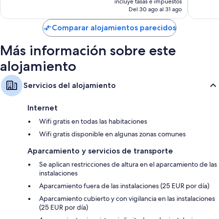
1.002 comentarios
1.357 co
incluye tasas e impuestos
actual
Del 30 ago al 31 ago
es
de
Comparar alojamientos parecidos
84 €
Más información sobre este
alojamiento
Servicios del alojamiento
Internet
Wifi gratis en todas las habitaciones
Wifi gratis disponible en algunas zonas comunes
Aparcamiento y servicios de transporte
Se aplican restricciones de altura en el aparcamiento de las
instalaciones
Aparcamiento fuera de las instalaciones (25 EUR por día)
Aparcamiento cubierto y con vigilancia en las instalaciones
(25 EUR por día)