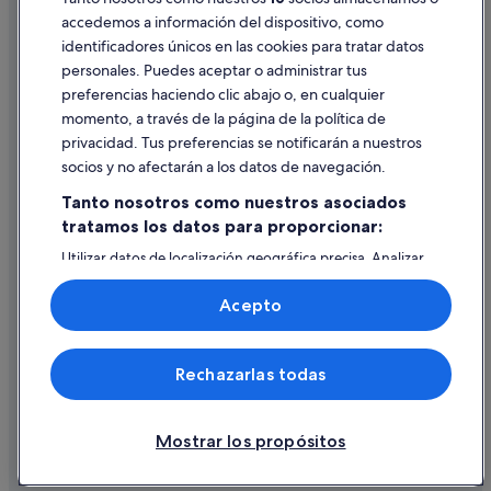
Hoteles de 3 estrellas en Sevilla
accedemos a información del dispositivo, como
Andalucía hoteles
identificadores únicos en las cookies para tratar datos
Ayuda
personales. Puedes aceptar o administrar tus
Ayuda
preferencias haciendo clic abajo o, en cualquier
momento, a través de la página de la política de
Cancelar un vuelo
privacidad. Tus preferencias se notificarán a nuestros
Cancelar una reserva de hotel o de un alquiler vacacional
socios y no afectarán a los datos de navegación.
Plazos de reembolso
Tanto nosotros como nuestros asociados
tratamos los datos para proporcionar:
Utilizar un cupón de Expedia
Utilizar datos de localización geográfica precisa. Analizar
Documentos para viajes internacionales
activamente las características del dispositivo para su
identificación. Almacenar la información en un dispositivo
Acepto
y/o acceder a ella. Publicidad y contenido personalizados,
medición de publicidad y contenido, investigación de
audiencia y desarrollo de servicios.
© 2026 Expedia, Inc., una empresa de Expedia Group. Todos los
Rechazarlas todas
Lista de asociados (proveedores)
derechos reservados. Expedia y el logotipo de Expedia son marcas
comerciales o marcas comerciales registradas de Expedia, Inc.
Vacationspot, S.L., Agencia de Viajes, I-AV-0000631.3.
Mostrar los propósitos