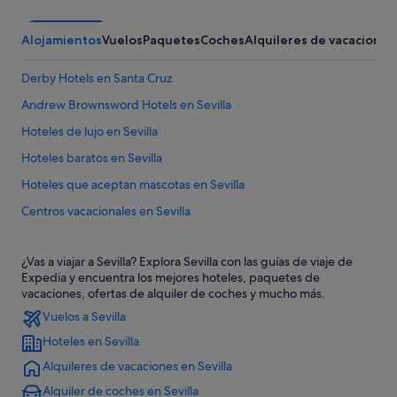
Alojamientos
Vuelos
Paquetes
Coches
Alquileres de vacaciones
Derby Hotels en Santa Cruz
Andrew Brownsword Hotels en Sevilla
Hoteles de lujo en Sevilla
Hoteles baratos en Sevilla
Hoteles que aceptan mascotas en Sevilla
Centros vacacionales en Sevilla
Albergues en Sevilla
¿Vas a viajar a Sevilla? Explora Sevilla con las guías de viaje de
Cabañas en Andalucía
Expedia y encuentra los mejores hoteles, paquetes de
Hoteles románticos en Sevilla
vacaciones, ofertas de alquiler de coches y mucho más.
Vuelos a Sevilla
Hoteles de 3 estrellas en Santa Cruz
Hoteles en Sevilla
Hoteles con bar en Sevilla
Alquileres de vacaciones en Sevilla
Hoteles cápsula en Sevilla
Alquiler de coches en Sevilla