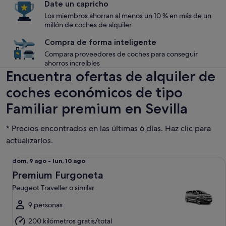
Date un capricho
Los miembros ahorran al menos un 10 % en más de un
millón de coches de alquiler
Compra de forma inteligente
Compara proveedores de coches para conseguir
ahorros increíbles
Encuentra ofertas de alquiler de
coches económicos de tipo
Familiar premium en Sevilla
* Precios encontrados en las últimas 6 días. Haz clic para
actualizarlos.
Premium Furgoneta Peugeot Traveller o similar
Del
dom, 9 ago - lun, 10 ago
dom,
Premium Furgoneta
9
Peugeot Traveller o similar
ago
al
9 personas
lun,
200 kilómetros gratis/total
10