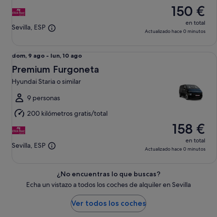
150 €
ago
en total
Sevilla, ESP
Actualizado hace 0 minutos
Premium Furgoneta Hyundai Staria o similar
Del
dom, 9 ago - lun, 10 ago
dom,
Premium Furgoneta
9
Hyundai Staria o similar
ago
al
9 personas
lun,
200 kilómetros gratis/total
10
158 €
ago
en total
Sevilla, ESP
Actualizado hace 0 minutos
¿No encuentras lo que buscas?
Echa un vistazo a todos los coches de alquiler en Sevilla
Ver todos los coches