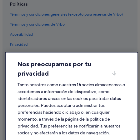
Políticas
Hoteles con spa en Sevilla
Términos y condiciones generales (excepto para reservas de Vrbo)
Andalucía hoteles
Términos y condiciones de Vrbo
Centro histórico hoteles
Accesibilidad
Casas en árboles en Sevilla
Privacidad
Pensiones en Sevilla
Hoteles que aceptan mascotas en Andalucía
Cookies
Nos preocupamos por tu
Hoteles en la playa en Sevilla
Condiciones de uso
privacidad
Hoteles de 4 estrellas en Sevilla
Información legal/contacto
Monte hoteles en Sevilla
Tanto nosotros como nuestros
16
socios almacenamos o
Pautas sobre el contenido y cómo denunciar contenido
accedemos a información del dispositivo, como
Cabañas en Andalucía
identificadores únicos en las cookies para tratar datos
Ayuda
Hoteles que aceptan mascotas en Sevilla
personales. Puedes aceptar o administrar tus
Ayuda
Casas privadas de vacaciones en Sevilla
preferencias haciendo clic abajo o, en cualquier
momento, a través de la página de la política de
Paradores hoteles en Sevilla
Cancelar un vuelo
privacidad. Tus preferencias se notificarán a nuestros
Hoteles con bar en Sevilla
Cancelar una reserva de hotel o de un alquiler vacacional
socios y no afectarán a los datos de navegación.
Hoteles para bodas en Sevilla