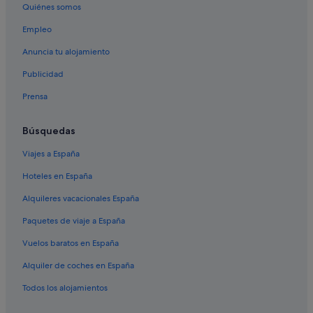
Quiénes somos
Casas de huéspedes en Sevilla
Empleo
Hoteles con bodega en Santa Cruz
Anuncia tu alojamiento
Apartoteles en Provincia de Sevilla
Publicidad
Hoteles de 3 estrellas en Triana
Prensa
Santa Cruz hoteles
Hoteles cápsula en Sevilla
Búsquedas
Riu Hotels en Sevilla
Viajes a España
Campings de caravanas en Andalucía
Hoteles en España
Hoteles con todo incluido en Sevilla
Alquileres vacacionales España
Sevilla hoteles
Paquetes de viaje a España
Pensiones en Estación de Sevilla-Santa Justa
Vuelos baratos en España
Hoteles baratos en Sevilla
Alquiler de coches en España
Hoteles románticos en Sevilla
Hoteles en la playa en Provincia de Sevilla
Todos los alojamientos
Andrew Brownsword Hotels en Sevilla