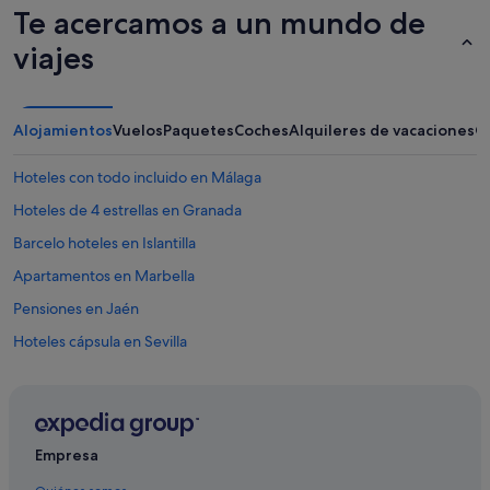
Te acercamos a un mundo de
viajes
Alojamientos
Vuelos
Paquetes
Coches
Alquileres de vacaciones
O
Hoteles con todo incluido en Málaga
Hoteles de 4 estrellas en Granada
Barcelo hoteles en Islantilla
Apartamentos en Marbella
Pensiones en Jaén
Hoteles cápsula en Sevilla
Pensiones en Morón de la Frontera
Paradores hoteles en Jerez de la Frontera
Pensiones en Camas
Empresa
Melia hoteles en Córdoba