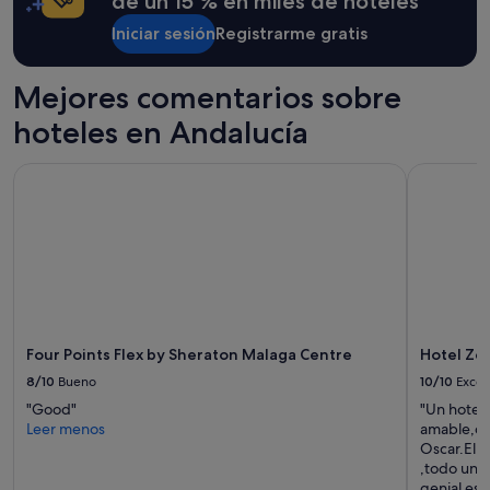
de un 15 % en miles de hoteles
Iniciar sesión
Registrarme gratis
Mejores comentarios sobre
hoteles en Andalucía
Four Points Flex by Sheraton Malaga Centre
Hotel Zen 
Four Points Flex by Sheraton Malaga Centre
Hotel Zen
8/10
Bueno
10/10
Excel
"Good"
"Un hotel
Leer menos
amable,cab
Oscar.El s
,todo un l
genial es 